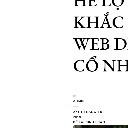
HÉ L
KHẮC
WEB D
CỔ N
bởi
ADMIN
27TH THÁNG TƯ
2019
TẠI
ĐỂ LẠI BÌNH LUẬN
HÉ