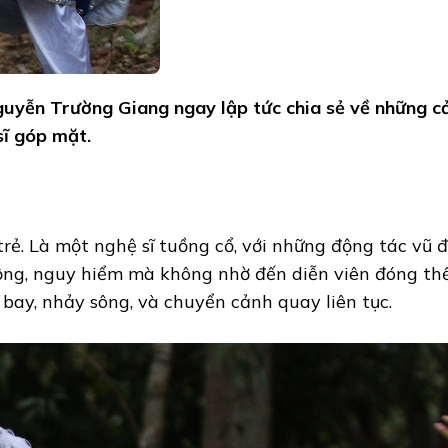
guyễn Trường Giang ngay lập tức chia sẻ về những c
sĩ góp mặt.
trẻ. Là một nghệ sĩ tuồng cổ, với những động tác vũ 
ng, nguy hiểm mà không nhờ đến diễn viên đóng thế
ay, nhảy sông, và chuyển cảnh quay liên tục.