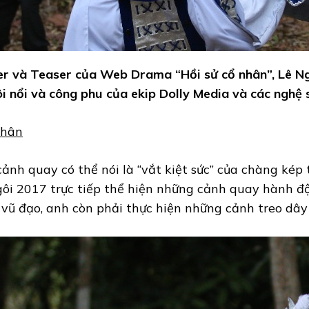
ler và Teaser của Web Drama “Hồi sử cổ nhân”, Lê N
i nổi và công phu của ekip Dolly Media và các nghệ 
nhân
ảnh quay có thể nói là “vắt kiệt sức” của chàng kép 
i 2017 trực tiếp thể hiện những cảnh quay hành độ
 đạo, anh còn phải thực hiện những cảnh treo dây b