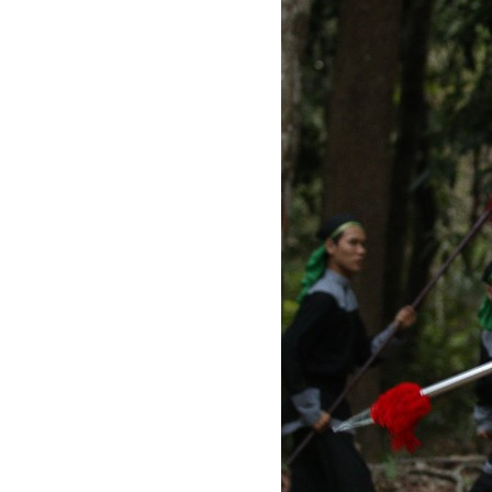
LỘ
NHỮNG
KHOẢNH
KHẮC
HẬU
TRƯỜNG
CỦA
WEB
DRAMA
2019
“HỒI
SỬ
CỔ
NHÂN”