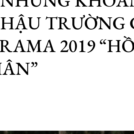
Ộ NHỮNG KHO
 HẬU TRƯỜNG 
RAMA 2019 “HỒ
HÂN”