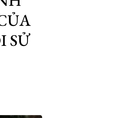
ẢNH
CỦA
I SỬ