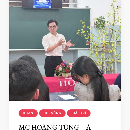
ĐOÀN
ĐỜI SỐNG
GIẢI TRÍ
MC HOÀNG TÙNG – Á