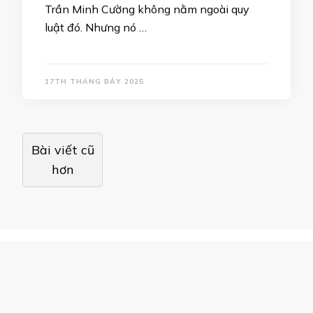
Trần Minh Cường không nằm ngoài quy
luật đó. Nhưng nó …
17TH THÁNG BẢY 2025
Điều
Bài viết cũ
hướng
hơn
bài
viết
© Bản quyền2026
Sao360.net
. Đã đăng ký bản
quyền.
Blossom PinIt | Phát triển bởi
Blossom Themes
.Được
cung cấp bởi
WordPress
.