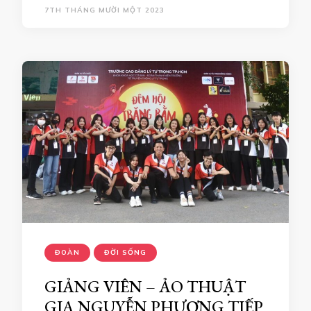
7TH THÁNG MƯỜI MỘT 2023
ĐOÀN
ĐỜI SỐNG
GIẢNG VIÊN – ẢO THUẬT
GIA NGUYỄN PHƯƠNG TIẾP