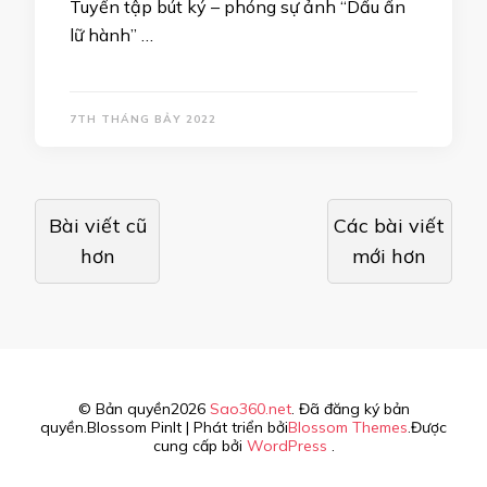
Tuyển tập bút ký – phóng sự ảnh “Dấu ấn
lữ hành” …
7TH THÁNG BẢY 2022
Điều
Bài viết cũ
Các bài viết
hướng
hơn
mới hơn
bài
viết
© Bản quyền2026
Sao360.net
. Đã đăng ký bản
quyền.
Blossom PinIt | Phát triển bởi
Blossom Themes
.Được
cung cấp bởi
WordPress
.