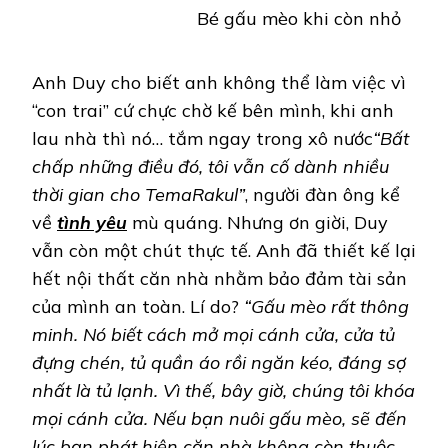
Bé gấu mèo khi còn nhỏ
Anh Duy cho biết anh không thể làm việc vì
“con trai” cứ chực chờ kế bên mình, khi anh
lau nhà thì nó… tắm ngay trong xô nước
“Bất
chấp những điều đó, tôi vẫn cố dành nhiều
thời gian cho TemaRakul”
, người đàn ông kể
về
tình yêu
mù quáng. Nhưng ơn giời, Duy
vẫn còn một chút thực tế. Anh đã thiết kế lại
hết nội thất căn nhà nhằm bảo đảm tài sản
của mình an toàn. Lí do?
“Gấu mèo rất thông
minh. Nó biết cách mở mọi cánh cửa, cửa tủ
đựng chén, tủ quần áo rồi ngăn kéo, đáng sợ
nhất là tủ lạnh. Vì thế, bây giờ, chúng tôi khóa
mọi cánh cửa. Nếu bạn nuôi gấu mèo, sẽ đến
lúc bạn phát hiện căn nhà không còn thuộc