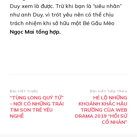
Điều
Bài viết trước
Bài viết tiếp theo
“TÙNG LONG QUÝ TỬ”
HÉ LỘ NHỮNG
hướng
– NƠI CÓ NHỮNG TRÁI
KHOẢNH KHẮC HẬU
bài
TIM SON TRẺ YÊU
TRƯỜNG CỦA WEB
NGHỀ
DRAMA 2019 “HỒI SỬ
viết
CỔ NHÂN”
Bài viết được đề xuất