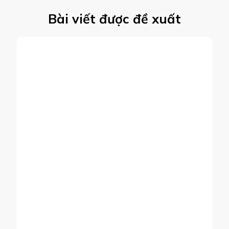
ĐỜI SỐNG
GIÁO DỤC
VCLC 2022 CHÍNH THỨC
TUYỂN TRẠI SINH
11TH THÁNG TÁM 2022