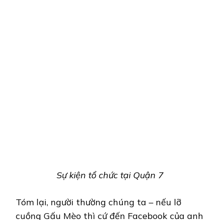
Sự kiện tổ chức tại Quận 7
Tóm lại, người thường chúng ta – nếu lỡ
cuồng Gấu Mèo thì cứ đến Facebook của anh
Duy xem là được. Trừ khi bạn là “siêu nhân”
như anh Duy, vì trót yêu nên có thể chịu
trách nhiệm khi sở hữu một Bé Gấu Mèo
Ngọc Mai tổng hợp.