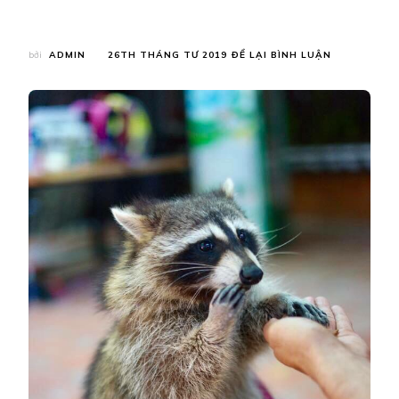
TẠI
bởi
ADMIN
26TH THÁNG TƯ 2019
ĐỂ LẠI BÌNH LUẬN
GẤU
MÈO
–
ĐỘNG
VẬT
“ĐỘC
VÀ
LẠ”
TRONG
“HỘI
CUỒNG
MÈO-
CAT
FANCIES
TẠI
TP.HỒ
CHÍ
MINH”