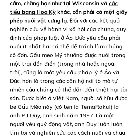
cấm, chẳng hạn như tại Wisconsin và
các
tiểu bang Hoa Kỳ
khác, cần phải có một giấy
phép nuôi vật cưng lạ.
Đối với các kết quả
nghiên cứu về hành vi xã hội của chúng, quy
định của pháp luật ở Áo, Đức yêu cầu phải
nuôi ít nhất hai cá thể để tránh làm chúng
cô đơn. Gấu mèo Mỹ thường được nuôi trong
một trại đồn điền (trong nhà hoặc ngoài
trời), cũng là một yêu cầu pháp lý ở Áo và
Đức, hơn là trong các căn hộ nơi tò mò tự
nhiên của chúng có thể dẫn đến thiệt hại tài
sản. Được biết ở Việt Nam, người sở hữu được
bé Gấu Mèo này (có tên là TemaRakul) là
anh P.T.Duy, anh sinh năm 1997. Là một
người yêu quý động vật, anh Duy luôn luôn
tìm tòi và nghiên cứu các cách nuôi và chữa