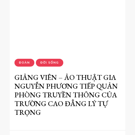
ĐỜI SỐNG
NHÀ SÁCH PHƯƠNG NAM LẦN
ĐẦU TIÊN CÓ MẶT TẠI SỰ