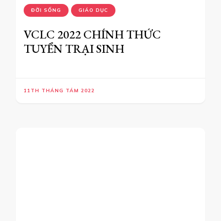
ĐOÀN
ĐỜI SỐNG
GIẢNG VIÊN – ẢO THUẬT GIA
NGUYỄN PHƯƠNG TIẾP QUẢN
PHÒNG TRUYỀN THÔNG CỦA
TRƯỜNG CAO ĐẲNG LÝ TỰ
TRỌNG
30TH THÁNG CHÍN 2023