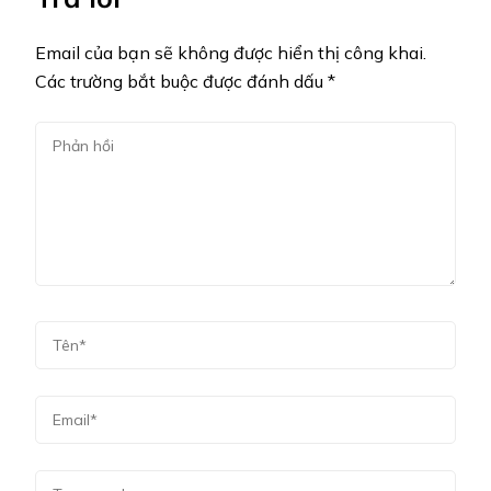
© Bản quyền2026
Sao360.net
. Đã đăng ký bản
quyền.
Blossom PinIt | Phát triển bởi
Blossom Themes
.Được
cung cấp bởi
WordPress
.