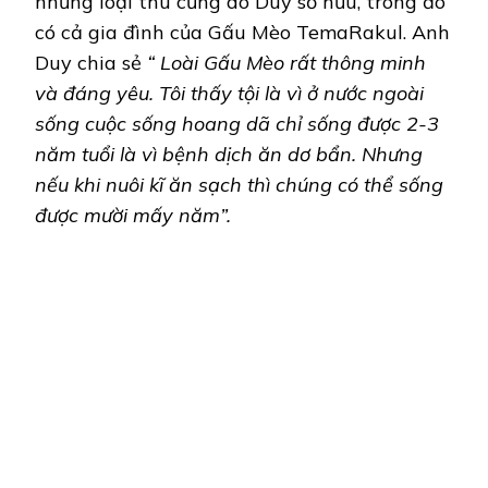
những loại thú cưng do Duy sở hữu, trong đó
có cả gia đình của Gấu Mèo TemaRakul. Anh
Duy chia sẻ
“ Loài Gấu Mèo rất thông minh
và đáng yêu. Tôi thấy tội là vì ở nước ngoài
sống cuộc sống hoang dã chỉ sống được 2-3
năm tuổi là vì bệnh dịch ăn dơ bẩn. Nhưng
nếu khi nuôi kĩ ăn sạch thì chúng có thể sống
được mười mấy năm”.