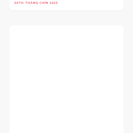
KIỆN ANIME – MANGA LỚN
NHẤT VIỆT NAM
9TH THÁNG MƯỜI 2025
Trả lời
Email của bạn sẽ không được hiển thị công khai.
Các trường bắt buộc được đánh dấu
*