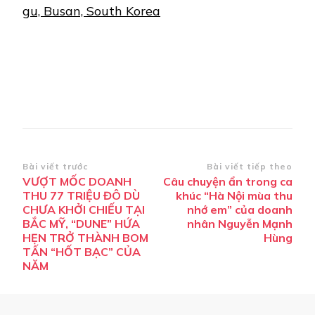
gu, Busan, South Korea
Điều
Bài viết trước
Bài viết tiếp theo
VƯỢT MỐC DOANH
Câu chuyện ẩn trong ca
hướng
THU 77 TRIỆU ĐÔ DÙ
khúc “Hà Nội mùa thu
bài
CHƯA KHỞI CHIẾU TẠI
nhớ em” của doanh
BẮC MỸ, “DUNE” HỨA
nhân Nguyễn Mạnh
viết
HẸN TRỞ THÀNH BOM
Hùng
TẤN “HỐT BẠC” CỦA
NĂM