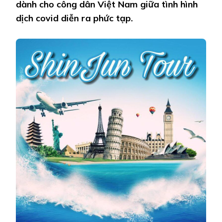
dành cho công dân Việt Nam giữa tình hình
HỒI
HƯƠNG
dịch covid diễn ra phức tạp.