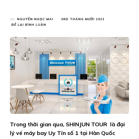
bởi
NGUYỄN NGỌC MAI
3RD THÁNG MƯỜI 2021
TẠI
ĐỂ LẠI BÌNH LUẬN
SHINJUN
TOUR
–
ĐƠN
VỊ
BÁN
VÉ
UY
TÍN
SỐ
1
TẠI
HÀN
QUỐC
TRỢ
GIÁ
ĐƯA
Trong thời gian qua, SHINJUN TOUR là đại
NGƯỜI
VIỆT
lý vé máy bay Uy Tín số 1 tại Hàn Quốc
NAM