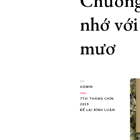
Chương
nhớ với
mươ
bởi
ADMIN
7TH THÁNG CHÍN
2019
TẠI
ĐỂ LẠI BÌNH LUẬN
CHƯƠNG
TỬ
DI
VẪN
GÂY