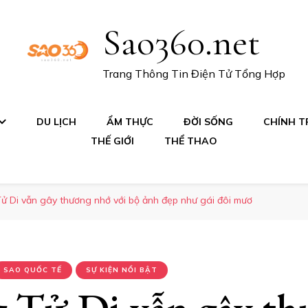
Sao360.net
Trang Thông Tin Điện Tử Tổng Hợp
DU LỊCH
ẨM THỰC
ĐỜI SỐNG
CHÍNH TR
THẾ GIỚI
THỂ THAO
ử Di vẫn gây thương nhớ với bộ ảnh đẹp như gái đôi mươ
SAO QUỐC TẾ
SỰ KIỆN NỔI BẬT