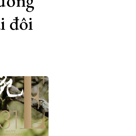
hương
i đôi