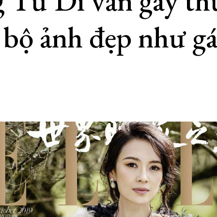
 Tử Di vẫn gây t
 bộ ảnh đẹp như gá