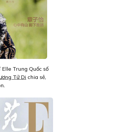
í Elle Trung Quốc số
ương Tử Di
chia sẻ,
n.