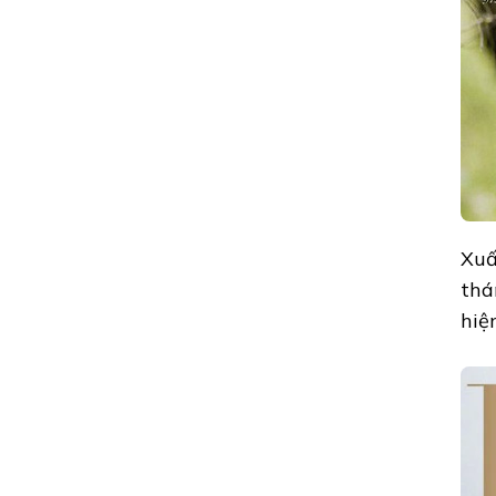
THƯƠNG
NHỚ
VỚI
BỘ
ẢNH
ĐẸP
NHƯ
GÁI
ĐÔI
MƯƠ
Xuấ
thá
hiệ