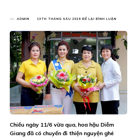
TẠI
bởi
ADMIN
13TH THÁNG SÁU 2019
ĐỂ LẠI BÌNH LUẬN
HOA
HẬU
DIỄM
GIANG
SẺ
CHIA
CÙNG
TRẺ
KHUYẾT
TẬT,
XỨNG
ĐÁNG
LÀ
‘HOA
HẬU
THIỆN
NGUYỆN’
Chiều ngày 11/6 vừa qua, hoa hậu Diễm
Giang đã có chuyến đi thiện nguyện ghé