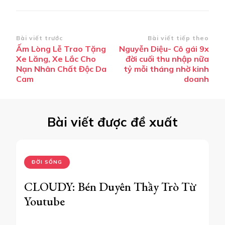
Điều
Bài viết trước
Bài viết tiếp theo
Ấm Lòng Lễ Trao Tặng
Nguyễn Diệu- Cô gái 9x
hướng
Xe Lăng, Xe Lắc Cho
đời cuối thu nhập nữa
bài
Nạn Nhân Chất Độc Da
tỷ mỗi tháng nhờ kinh
Cam
doanh
viết
Bài viết được đề xuất
ĐỜI SỐNG
CLOUDY: Bén Duyên Thầy Trò Từ
Youtube