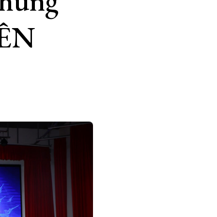
chung
IÊN