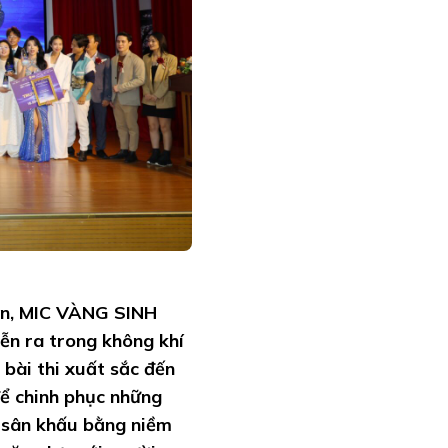
họn, MIC VÀNG SINH
ễn ra trong không khí
 bài thi xuất sắc đến
để chinh phục những
ên sân khấu bằng niềm