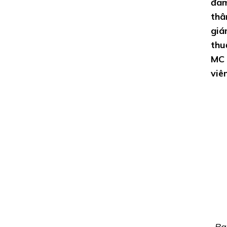
đam
thâ
giá
thu
MC 
viê
Ba