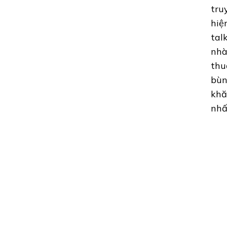
tru
hiệ
tal
nhà
thu
bùn
khă
nhấ