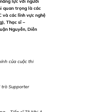
năng lực với người
i quan trọng là các
 và các lĩnh vực nghệ
), Thạc sĩ –
huận Nguyễn, Diễn
nh của cuộc thi
 trò Supporter
g – Tiến sĩ Tô Nhi A –