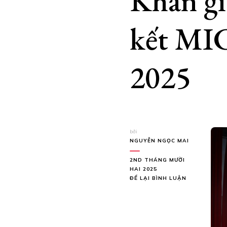
Khán gi
kết M
2025
bởi
NGUYỄN NGỌC MAI
2ND THÁNG MƯỜI
HAI 2025
TẠI
ĐỂ LẠI BÌNH LUẬN
KHÁN
GIẢ
KHÓC
CƯỜI
CÙNG