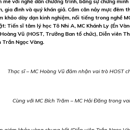
 mê với nghề dẫn chương trình, bằng sự chứng minh 
n, gia đình và quý khán giả. Cầm cân nảy mực đêm th
m khảo dày dạn kinh nghiệm, nổi tiếng trong nghề MC
ật: Tiến sĩ tâm lý học Tô Nhi A, MC Khánh Ly (Én Vàng
Hoàng Vũ (HOST, Trưởng Ban tổ chức), Diễn viên T
n Trần Ngọc Vàng.
Thạc sĩ – MC Hoàng Vũ đảm nhận vai trò HOST chí
Cùng với MC Bích Trăm – MC Hải Đăng trong vai
n giám khảo vòng chung kết (Diễn viên Trần Ngọc Vàn