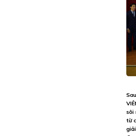
CHUNG
KẾT
MIC
VÀNG
SINH
VIÊN
2025
Sau
VIÊ
sôi
từ 
giả