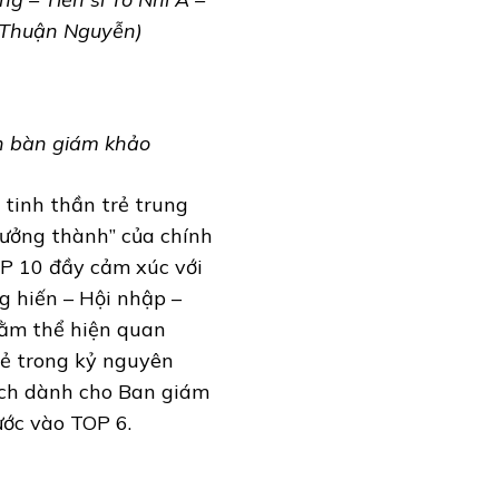
 Thuận Nguyễn)
n bàn giám khảo
 tinh thần trẻ trung
rưởng thành” của chính
OP 10 đầy cảm xúc với
g hiến – Hội nhập –
hằm thể hiện quan
rẻ trong kỷ nguyên
hách dành cho Ban giám
ước vào TOP 6.