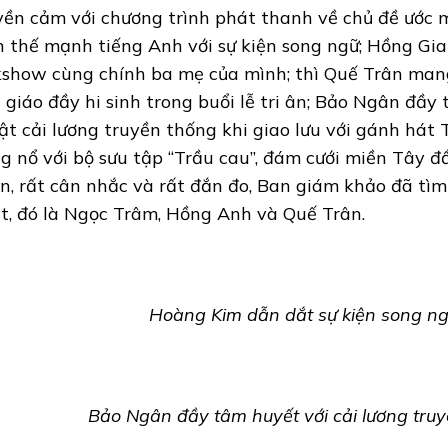
yền cảm với chương trình phát thanh về chủ đề ước 
n thế mạnh tiếng Anh với sự kiện song ngữ; Hồng Gia
kshow cùng chính ba mẹ của mình; thì Quế Trân man
 giáo đầy hi sinh trong buổi lễ tri ân; Bảo Ngân đầy
ật cải lương truyền thống khi giao lưu với gánh hát
g nổ với bộ sưu tập “Trầu cau”, đám cưới miền Tây đ
n, rất cân nhắc và rất đắn đo, Ban giám khảo đã tìm 
t, đó là Ngọc Trâm, Hồng Anh và Quế Trân.
Hoàng Kim dẫn dắt sự kiện song n
Bảo Ngân đầy tâm huyết với cải lương tru