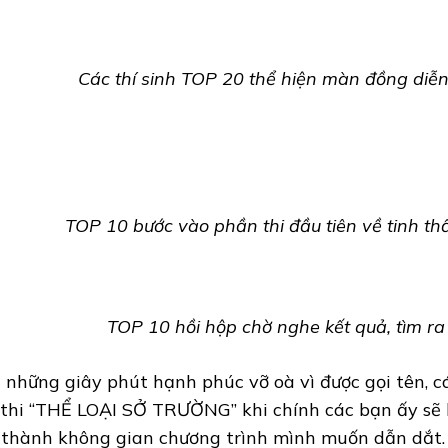
Các thí sinh TOP 20 thể hiện màn đồng diễ
TOP 10 bước vào phần thi đầu tiên về tinh th
TOP 10 hồi hộp chờ nghe kết quả, tìm r
 những giây phút hạnh phúc vỡ oà vì được gọi tên, cá
 thi “THỂ LOẠI SỞ TRƯỜNG” khi chính các bạn ấy sẽ
 thành không gian chương trình mình muốn dẫn dắt