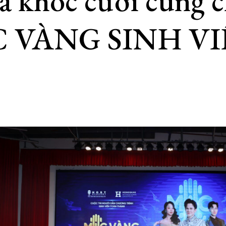
ả khóc cười cùng 
IC VÀNG SINH V