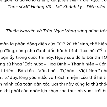
Thạc sĩ MC Hoàng Vũ – MC Khánh Ly – Diễn viên
Thuận Nguyễn và Trần Ngọc Vàng sáng bừng trê
màn là phần đồng diễn của TOP 20 thí sinh, thể hiện
g động, cũng như đánh dấu hành trình “học hỏi để t
 bạn ấy trong cuộc thi này. Ngay sau đó là bài thi T
ng từ khoá “Đất nước – Hoà Bình – Thanh niên – Cốn
t triển – Bảo tồn – Văn hoá – Tự hào – Việt Nam” n
m, tư duy, lòng yêu nước và trách nhiệm của thế hệ t
n mình của toàn dân tộc. Bài thi này cũng là thử t
o khi phải cân nhắc lựa chọn các thí sinh vượt trội b