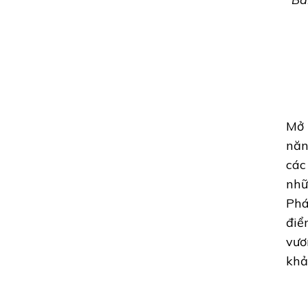
Mở 
năn
các
nhữ
Phá
điể
vươ
khả