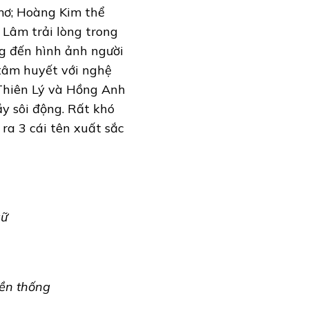
mơ; Hoàng Kim thể
 Lâm trải lòng trong
g đến hình ảnh người
 tâm huyết với nghệ
 Thiên Lý và Hồng Anh
ầy sôi động. Rất khó
ra 3 cái tên xuất sắc
gữ
yền thống