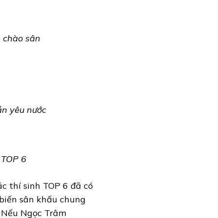
n chào sân
ần yêu nước
a TOP 6
c thí sinh TOP 6 đã có
 biến sân khấu chung
. Nếu Ngọc Trâm