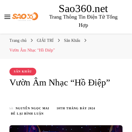
Sao360.net
Trang Thông Tin Điện Tử Tổng
Hợp
Trang chủ
GIẢI TRÍ
Sân Khấu
Vườn Âm Nhạc “Hồ Điệp”
SÂN KHẤU
Vườn Âm Nhạc “Hồ Điệp”
bởi
NGUYỄN NGỌC MAI
10TH THÁNG BẢY 2024
TẠI
ĐỂ LẠI BÌNH LUẬN
VƯỜN
ÂM
NHẠC