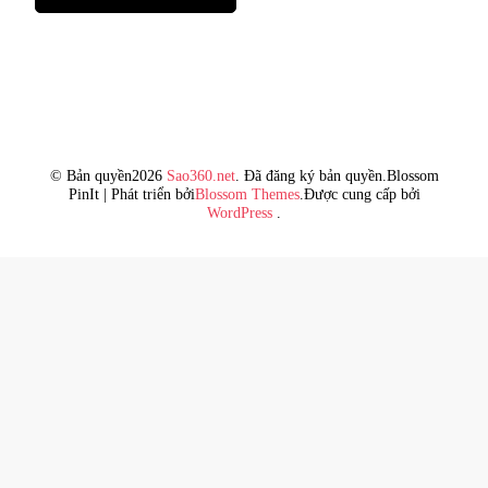
© Bản quyền2026
Sao360.net
. Đã đăng ký bản quyền.
Blossom
PinIt | Phát triển bởi
Blossom Themes
.Được cung cấp bởi
WordPress
.