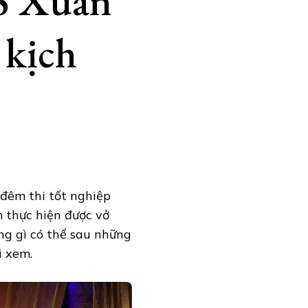
S Xuân
 kịch
 đêm thi tốt nghiệp
m thực hiện được vở
ng gì có thể sau những
i xem.