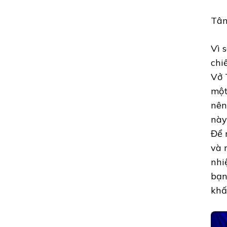
Tâm
Vì 
chi
Vở 
một
nên
này
Để 
và 
nhi
bạn
khấ