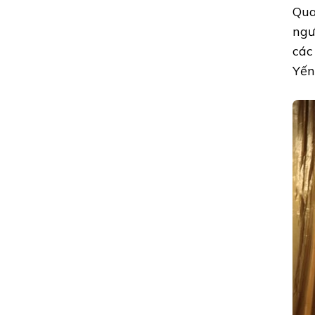
Qua
ngư
các
Yến