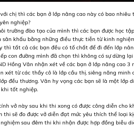
 với chị thì các bạn ở lớp nâng cao này có bao nhiêu 
yên nghiệp?
ôi trường đào tạo của mình thì các bạn được học tậ
n sân khấu bằng những điều thực tiễn từ kinh nghiệ
y thì tất cả các bạn đều có tố chất để đi đến lớp nâ
tiếp con đường mình đã chọn thì không có sự dừng lại
D Hồng Vân nhận xét về các bạn ở lớp nâng cao 3 n
n xét từ các thầy cô là lớp cầu thị, siêng năng minh
 lớp đều thương. Vân hy vọng các bạn sẽ là một lớp d
 khi tốt nghiệp.
tính vở này sau khi thi xong có được công diễn cho 
 thi sẽ đo được vở diễn đạt mức yêu thích thể loại kị
 nghiệm sau đêm thi khi nhận được hợp đồng biễu diễ