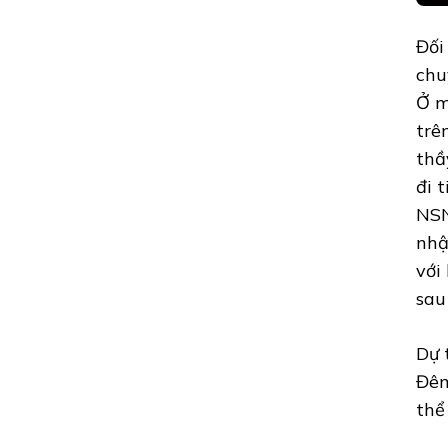
Đối
chu
Ở m
trê
thầ
đi 
NSN
nhậ
với
sau
Dự 
Đêm
thể