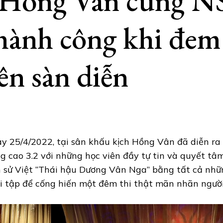
ồng Vân cùng N
hành công khi đem
lên sàn diễn
y 25/4/2022, tại sân khấu kịch Hồng Vân đã diễn ra
g cao 3.2 với những học viên đầy tự tin và quyết tâ
h sử Việt “Thái hậu Dương Vân Nga” bằng tất cả nhữ
i tập để cống hiến một đêm thi thật mãn nhãn ngườ