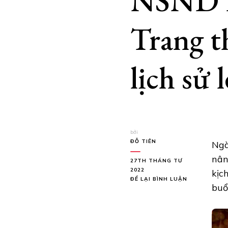
NSND H
Trang t
lịch sử 
bởi
ĐỖ TIÊN
Ngà
nân
27TH THÁNG TƯ
2022
kịc
TẠI
ĐỂ LẠI BÌNH LUẬN
buổ
NSND
HỒNG
VÂN
CÙNG
NS