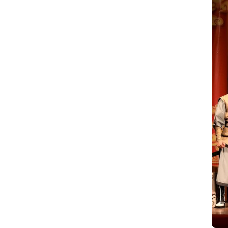
XUÂN
TRANG
THÀNH
CÔNG
KHI
ĐEM
KỊCH
LỊCH
SỬ
LÊN
SÀN
DIỄN