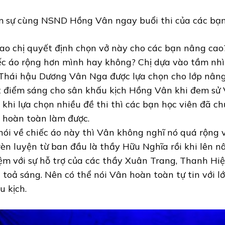
 sự cùng NSND Hồng Vân ngay buổi thi của các bạn 
sao chị quyết định chọn vở này cho các bạn nâng cao
ếc áo rộng hơn mình hay không? Chị dựa vào tầm nhì
Thái hậu Dương Vân Nga được lựa chọn cho lớp nâng 
 điểm sáng cho sân khấu kịch Hồng Vân khi đem sử V
 khi lựa chọn nhiều đề thi thì các bạn học viên đã c
 hoàn toàn làm được.
nói về chiếc áo này thì Vân không nghĩ nó quá rộng v
rèn luyện từ ban đầu là thầy Hữu Nghĩa rồi khi lên 
ệm với sự hỗ trợ của các thầy Xuân Trang, Thanh Hiệ
 toả sáng. Nên có thể nói Vân hoàn toàn tự tin với l
u kịch.