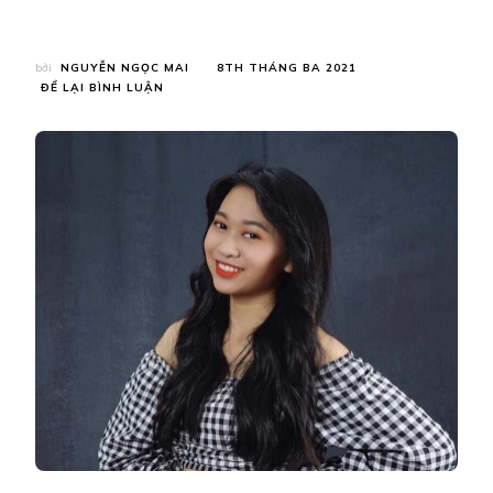
bởi
NGUYỄN NGỌC MAI
8TH THÁNG BA 2021
TẠI
ĐỂ LẠI BÌNH LUẬN
“TÂM
TÌNH
TRÊN
NHỮNG
SẮC
HOA”
TẬP
8
–
CÁNH
CỬA
NÀY
ĐÓNG
LẠI
SẼ
CÓ
CÁNH
CỬA
KHÁC
MỞ