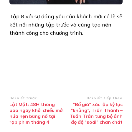
Tập 8 với sự đáng yêu của khách mời có lẽ sẽ
kết nối những tập trước và cùng tạo nên
thành công cho chương trình.
Điều
Bài viết trước
Bài viết tiếp theo
Lật Mặt: 48H thông
“Bố già” xác lập kỷ lục
hướng
báo ngày khởi chiếu mới
“khủng”, Trấn Thành –
bài
hứa hẹn bùng nổ tại
Tuấn Trần tung bộ ảnh
rạp phim tháng 4
đọ độ “soái” chan chát
viết