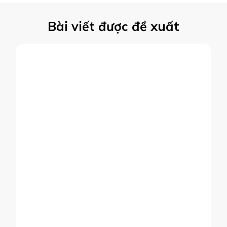
Bài viết được đề xuất
ĐỜI SỐNG
SỰ KIỆN NỔI BẬT
HN ô nhiễm không khí nghiêm
trọng, dùng khẩu trang “xịn” có