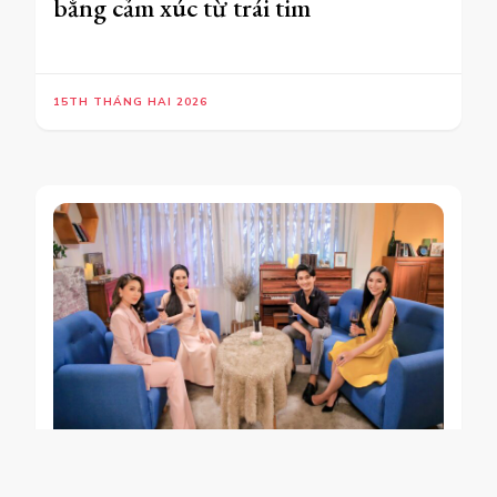
ĐỜI SỐNG
Cặp đôi MC Phương Uyên và ca sỹ
Đoàn Tuấn chia sẻ về chuyện tình
yêu trong “Tối Nay 8 Giờ”