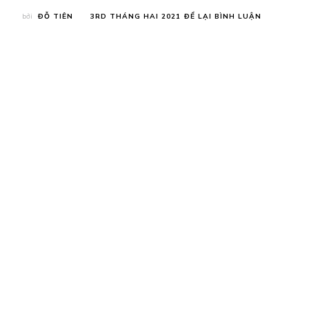
TẠI
bởi
ĐỖ TIÊN
3RD THÁNG HAI 2021
ĐỂ LẠI BÌNH LUẬN
TÙY
BÚT
–
HỒI
KÝ
–
GIAI
THOẠI
TRÊN
BÁO
XUÂN
SÀI
GÒN
XƯA
(TẬP
II)