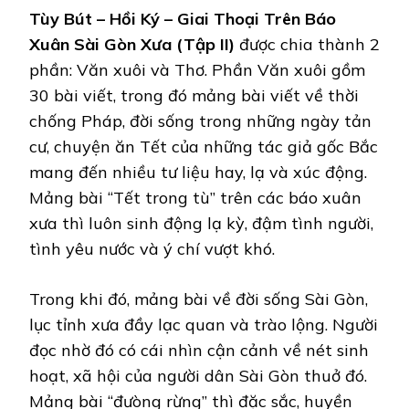
Tùy Bút – Hồi Ký – Giai Thoại Trên Báo
Xuân Sài Gòn Xưa (Tập II)
được chia thành 2
phần: Văn xuôi và Thơ. Phần Văn xuôi gồm
30 bài viết, trong đó mảng bài viết về thời
chống Pháp, đời sống trong những ngày tản
cư, chuyện ăn Tết của những tác giả gốc Bắc
mang đến nhiều tư liệu hay, lạ và xúc động.
Mảng bài “Tết trong tù” trên các báo xuân
xưa thì luôn sinh động lạ kỳ, đậm tình người,
tình yêu nước và ý chí vượt khó.
Trong khi đó, mảng bài về đời sống Sài Gòn,
lục tỉnh xưa đầy lạc quan và trào lộng. Người
đọc nhờ đó có cái nhìn cận cảnh về nét sinh
hoạt, xã hội của người dân Sài Gòn thuở đó.
Mảng bài “đưòng rừng” thì đặc sắc, huyền