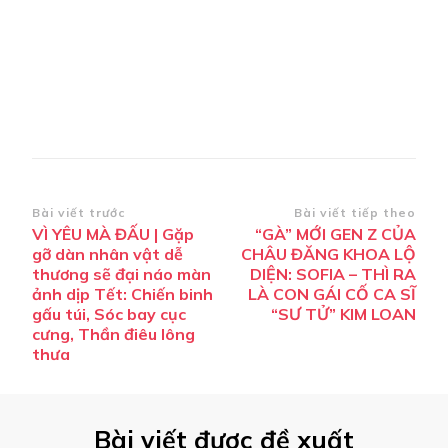
Điều
Bài viết trước
Bài viết tiếp theo
VÌ YÊU MÀ ĐẤU | Gặp
“GÀ” MỚI GEN Z CỦA
hướng
gỡ dàn nhân vật dễ
CHÂU ĐĂNG KHOA LỘ
bài
thương sẽ đại náo màn
DIỆN: SOFIA – THÌ RA
ảnh dịp Tết: Chiến binh
LÀ CON GÁI CỐ CA SĨ
viết
gấu túi, Sóc bay cục
“SƯ TỬ” KIM LOAN
cưng, Thần điêu lông
thưa
Bài viết được đề xuất