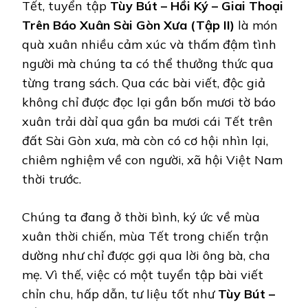
Tết, tuyển tập
Tùy Bút – Hồi Ký – Giai Thoại
Trên Báo Xuân Sài Gòn Xưa (Tập II)
là món
quà xuân nhiều cảm xúc và thấm đậm tình
người mà chúng ta có thể thưởng thức qua
từng trang sách. Qua các bài viết, độc giả
không chỉ được đọc lại gần bốn mươi tờ báo
xuân trải dàỉ qua gần ba mươi cái Tết trên
đất Sài Gòn xưa, mà còn có cơ hội nhìn lại,
chiêm nghiệm về con người, xã hội Việt Nam
thời trước.
Chúng ta đang ở thời bình, ký ức về mùa
xuân thời chiến, mùa Tết trong chiến trận
dường như chỉ được gợi qua lời ông bà, cha
mẹ. Vì thế, việc có một tuyển tập bài viết
chỉn chu, hấp dẫn, tư liệu tốt như
Tùy Bút –