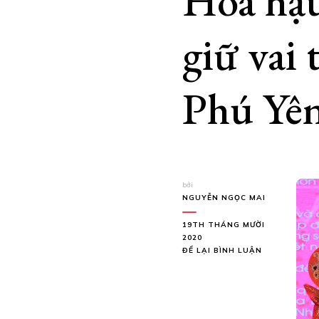
Hoa hậ
giữ vai
Phú Yê
bởi
NGUYỄN NGỌC MAI
19TH THÁNG MƯỜI
2020
TẠI
ĐỂ LẠI BÌNH LUẬN
HOA
HẬU,
DOANH
NHÂN
MINH