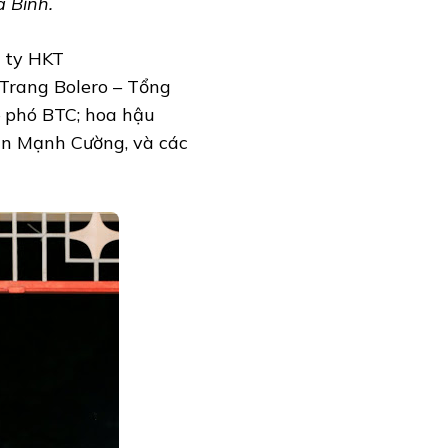
a Bình.
 ty HKT
 Trang Bolero – Tổng
– phó BTC; hoa hậu
rần Mạnh Cường, và các