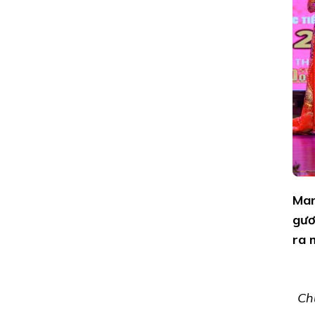
THẢO
GIỮ
VAI
TRÒ
ĐẠI
SỨ
NHÂN
ÁI
TỈNH
PHÚ
YÊN
NĂM
2020
Man
gươ
ra 
Ch