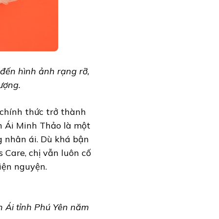
đến hình ảnh rạng rỡ,
ượng.
chính thức trở thành
n Ái Minh Thảo là một
g nhân ái. Dù khá bận
 Care, chị vẫn luôn cố
iện nguyện.
n Ái tỉnh Phú Yên năm