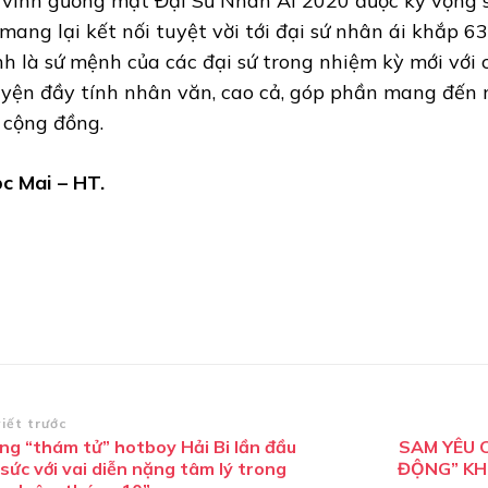
 vinh gương mặt Đại Sứ Nhân Ái 2020 được kỳ vọng sẽ
 mang lại kết nối tuyệt vời tới đại sứ nhân ái khắp 6
nh là sứ mệnh của các đại sứ trong nhiệm kỳ mới với 
yện đầy tính nhân văn, cao cả, góp phần mang đến nh
 cộng đồng.
c Mai – HT.
ều
viết trước
ng “thám tử” hotboy Hải Bi lần đầu
SAM YÊU 
ướng
sức với vai diễn nặng tâm lý trong
ĐỘNG” KH