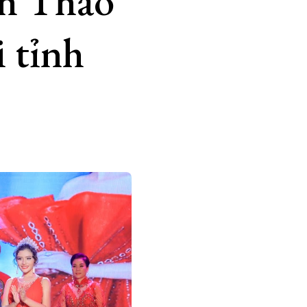
nh Thảo
 tỉnh