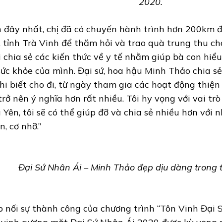
2020.
 đây nhất, chị đã có chuyến hành trình hơn 200km đ
, tỉnh Trà Vinh để thăm hỏi và trao quà trung thu c
i chia sẻ các kiến thức về y tế nhằm giúp bà con hiể
sức khỏe của mình. Đại sứ, hoa hậu Minh Thảo chia s
khi biết cho đi, từ ngày tham gia các hoạt động thiệ
 trở nên ý nghĩa hơn rất nhiều. Tôi hy vọng với vai tr
 Yên, tôi sẽ có thể giúp đỡ và chia sẻ nhiều hơn với
n, cơ nhỡ.”
Đại Sứ Nhân Ái – Minh Thảo đẹp dịu dàng trong t
p nối sự thành công của chương trình “Tôn Vinh Đại 