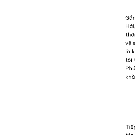
Gần
Hải
thờ
vệ 
là 
tôi
Phú
khă
Tiế