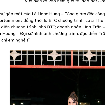
vừa diễn ra vào đêm qua tại nhà hát Hò
 sự góp mặt của Lê Ngọc Hưng – Tổng giám đốc công
ertainment đồng thời là BTC chương trình; ca sĩ Thu
 diễn chương trình, phó BTC; doanh nhân Lina Trần 
a Hoàng – Đại sứ hình ảnh chương trình; đạo diễn T
 chị em nghệ sĩ.