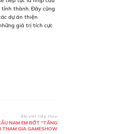
 tiếp tục là nhịp cầu
3 tỉnh thành. Đây cũng
các dự án thiện
ững giá trị tích cực
Bài viết tiếp theo
CẦU NAM EM BỚT “TĂNG
I THAM GIA GAMESHOW