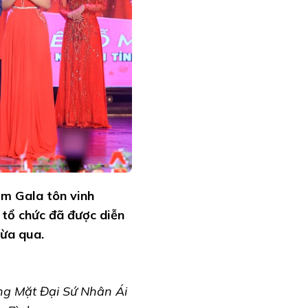
êm Gala tôn vinh
tổ chức đã được diễn
vừa qua.
ơng Mặt Đại Sứ Nhân Ái