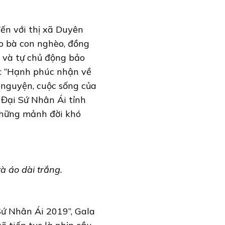
ến với thị xã Duyên
ho bà con nghèo, đồng
u và tự chủ động bảo
ẻ: “Hạnh phúc nhận về
n nguyện, cuộc sống của
ò Đại Sứ Nhân Ái tỉnh
 những mảnh đời khó
à áo dài trắng.
Sứ Nhân Ái 2019”, Gala