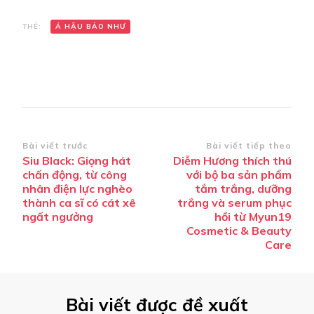
THẺ:
Á HẬU BẢO NHƯ
Điều
Bài viết trước
Bài viết tiếp theo
Siu Black: Giọng hát
Diễm Hương thích thú
hướng
chấn động, từ công
với bộ ba sản phẩm
bài
nhân điện lực nghèo
tắm trắng, dưỡng
thành ca sĩ có cát xê
trắng và serum phục
viết
ngất ngưởng
hồi từ Myun19
Cosmetic & Beauty
Care
Bài viết được đề xuất