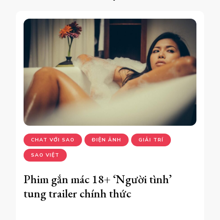
CHAT VỚI SAO
ĐIỆN ẢNH
GIẢI TRÍ
SAO VIỆT
Phim gắn mác 18+ ‘Người tình’
tung trailer chính thức