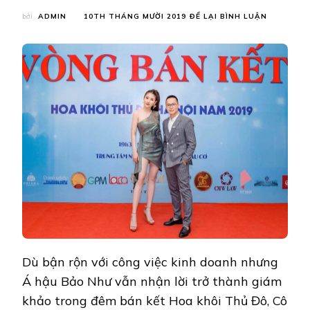
TẠI
bởi
ADMIN
10TH THÁNG MƯỜI 2019
ĐỂ LẠI BÌNH LUẬN
Á
HẬU
BẢO
NHƯ
NỔI
BẬT
TẠI
ĐÊM
BÁN
KẾT
HOA
KHÔI
THỦ
ĐÔ
VỚI
VAI
TRÒ
GIÁM
KHẢO
Dù bận rộn với công việc kinh doanh nhưng
Á hậu Bảo Như vẫn nhận lời trở thành giám
khảo trong đêm bán kết Hoa khôi Thủ Đô, Cô