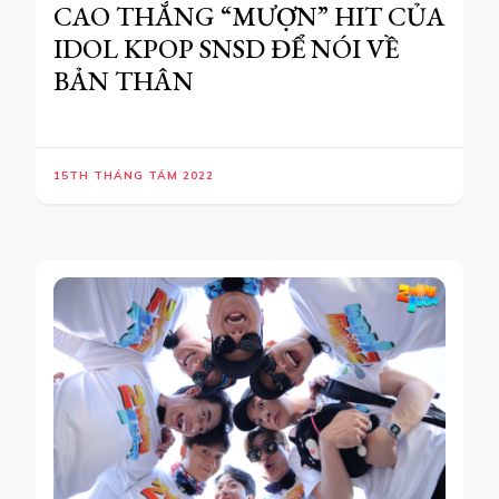
CAO THẮNG “MƯỢN” HIT CỦA
IDOL KPOP SNSD ĐỂ NÓI VỀ
BẢN THÂN
15TH THÁNG TÁM 2022