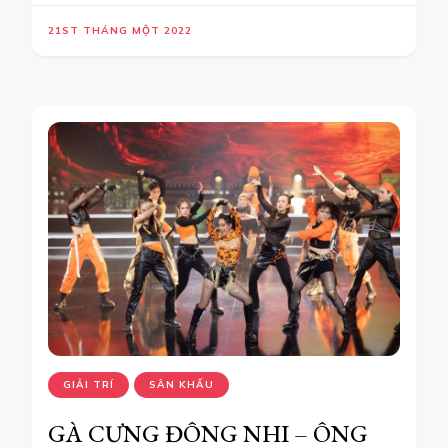
21ST THÁNG MỘT 2022
GIẢI TRÍ
SÂN KHẤU
GÀ CƯNG ĐÔNG NHI – ÔNG