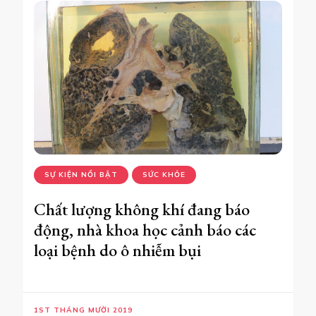
SỰ KIỆN NỔI BẬT
SỨC KHỎE
Chất lượng không khí đang báo
động, nhà khoa học cảnh báo các
loại bệnh do ô nhiễm bụi
1ST THÁNG MƯỜI 2019