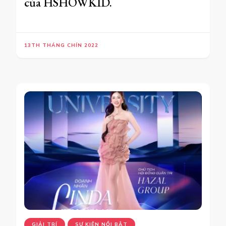
của HSHOWKID.
13TH THÁNG CHÍN 2022
GIẢI TRÍ
SỰ KIỆN NỔI BẬT