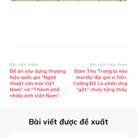
Điều
Bài viết trước
Bài viết tiếp theo
Đề án xây dựng thương
Đàm Thu Trang bị mỉa
hướng
hiệu quốc gia “Nghệ
mai lấy đại gia vì tiền,
bài
thuật sơn mài Việt
Cường Đô La phản ứng
Nam” và “Thành phố
“gắt” chưa từng thấy
viết
nhiếp ảnh Việt Nam”.
Bài viết được đề xuất