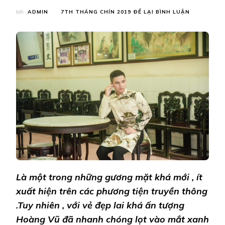
TẠI
bởi
ADMIN
7TH THÁNG CHÍN 2019
ĐỂ LẠI BÌNH LUẬN
MODEL
NGUYỄN
HOÀNG
VŨ
ĐÓN
TRUNG
THU
VỚI
BỘ
SƯU
TẬP
ÁO
DÀI
CỦA
NTK
DOÃN
HUY
Là một trong những gương mặt khá mới , ít
xuất hiện trên các phương tiện truyền thông
.Tuy nhiên , với vẻ đẹp lai khá ấn tượng
Hoàng Vũ đã nhanh chóng lọt vào mắt xanh