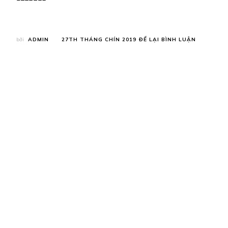
TẠI
bởi
ADMIN
27TH THÁNG CHÍN 2019
ĐỂ LẠI BÌNH LUẬN
DIỆN
TRANG
PHỤC
THOẢI
MÁI
KHI
TẬP
GYM,
VÒNG
1
“KHỦNG”
CỦA
HÀ
HỒ
GÂY
CHÚ
Ý
TRƯỚC
ỐNG
KÍNH