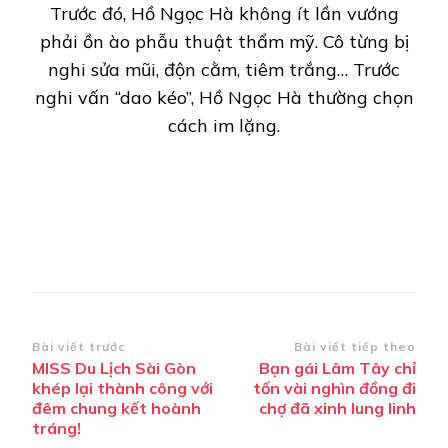
Trước đó, Hồ Ngọc Hà không ít lần vướng
phải ồn ào phẫu thuật thẩm mỹ. Cô từng bị
nghi sửa mũi, độn cằm, tiêm trắng… Trước
nghi vấn “dao kéo”, Hồ Ngọc Hà thường chọn
cách im lặng.
Điều
Bài viết trước
Bài viết tiếp theo
MISS Du Lịch Sài Gòn
Bạn gái Lâm Tây chỉ
hướng
khép lại thành công với
tốn vài nghìn đồng đi
bài
đêm chung kết hoành
chợ đã xinh lung linh
tráng!
viết