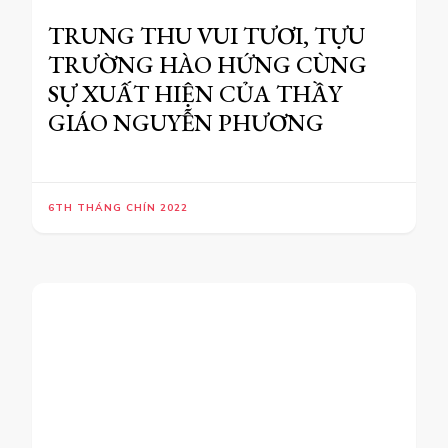
TRUNG THU VUI TƯƠI, TỰU
TRƯỜNG HÀO HỨNG CÙNG
SỰ XUẤT HIỆN CỦA THẦY
GIÁO NGUYỄN PHƯƠNG
6TH THÁNG CHÍN 2022