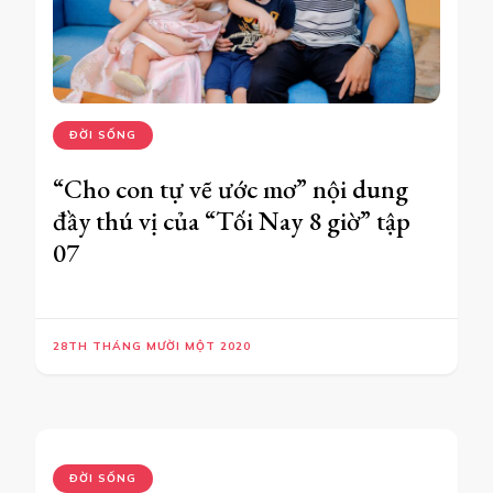
ĐỜI SỐNG
“Cho con tự vẽ ước mơ” nội dung
đầy thú vị của “Tối Nay 8 giờ” tập
07
28TH THÁNG MƯỜI MỘT 2020
ĐỜI SỐNG