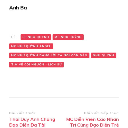
Anh Ba
THẺ:
LE NHU QUYNH
MC NHƯ QUỲNH
MC NHƯ QUỲNH ANGEL
MC NHƯ QUỲNH DÂNG LỜI CA NƠI CÔN ĐẢO
NHU QUYNH
TÌM VỀ CỘI NGUỒN - LỊCH SỬ
Điều
Bài viết trước
Bài viết tiếp theo
Thái Duy Anh Chàng
MC Diễn Viên Cao Nhân
hướng
Đạo Diễn Đa Tài
Trí Cùng Đạo Diễn Trẻ