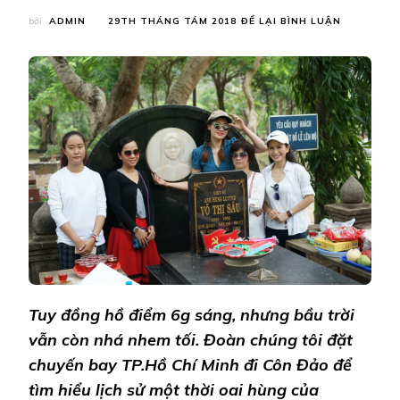
TẠI
bởi
ADMIN
29TH THÁNG TÁM 2018
ĐỂ LẠI BÌNH LUẬN
TÌM
VỀ
CỘI
NGUỒN
–
LỊCH
SỬ,
MC
NHƯ
QUỲNH
DÂNG
LỜI
CA
NƠI
CÔN
ĐẢO
Tuy đồng hồ điểm 6g sáng, nhưng bầu trời
vẫn còn nhá nhem tối. Đoàn chúng tôi đặt
chuyến bay TP.Hồ Chí Minh đi Côn Đảo để
tìm hiểu lịch sử một thời oai hùng của