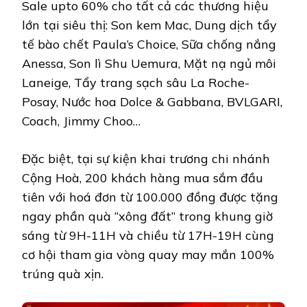
Sale upto 60% cho tất cả các thương hiệu
lớn tại siêu thị: Son kem Mac, Dung dịch tẩy
tế bào chết Paula’s Choice, Sữa chống nắng
Anessa, Son lì Shu Uemura, Mặt nạ ngủ môi
Laneige, Tẩy trang sạch sâu La Roche-
Posay, Nước hoa Dolce & Gabbana, BVLGARI,
Coach, Jimmy Choo…
Đặc biệt, tại sự kiện khai trương chi nhánh
Cộng Hoà, 200 khách hàng mua sắm đầu
tiên với hoá đơn từ 100.000 đồng được tặng
ngay phần quà “xông đất” trong khung giờ
sáng từ 9H-11H và chiều từ 17H-19H cùng
cơ hội tham gia vòng quay may mắn 100%
trúng quà xịn.