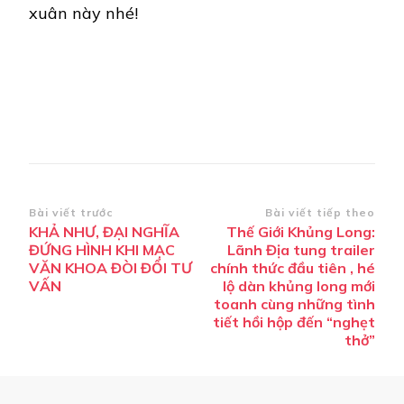
xuân này nhé!
Điều
Bài viết trước
Bài viết tiếp theo
KHẢ NHƯ, ĐẠI NGHĨA
Thế Giới Khủng Long:
hướng
ĐỨNG HÌNH KHI MẠC
Lãnh Địa tung trailer
bài
VĂN KHOA ĐÒI ĐỔI TƯ
chính thức đầu tiên , hé
VẤN
lộ dàn khủng long mới
viết
toanh cùng những tình
tiết hồi hộp đến “nghẹt
thở”