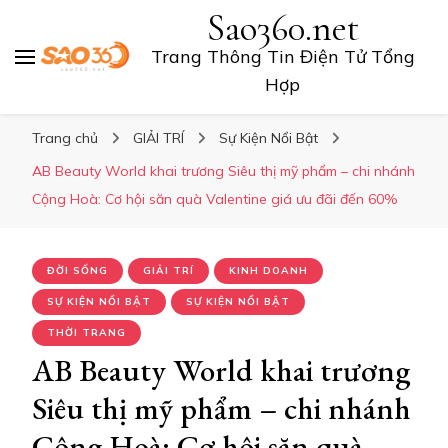
Sao360.net
Trang Thông Tin Điện Tử Tổng
Hợp
Trang chủ
GIẢI TRÍ
Sự Kiện Nổi Bật
AB Beauty World khai trương Siêu thị mỹ phẩm – chi nhánh
Cộng Hoà: Cơ hội săn quà Valentine giá ưu đãi đến 60%
ĐỜI SỐNG
GIẢI TRÍ
KINH DOANH
SỰ KIỆN NỔI BẬT
SỰ KIỆN NỔI BẬT
THỜI TRANG
AB Beauty World khai trương
Siêu thị mỹ phẩm – chi nhánh
Cộng Hoà: Cơ hội săn quà