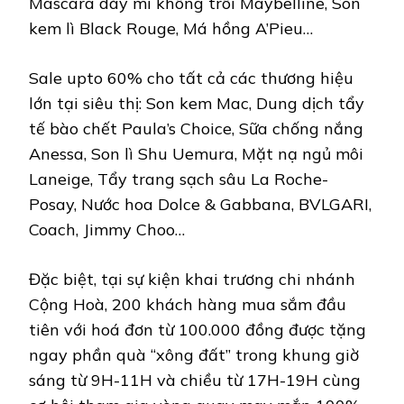
Mascara dày mi không trôi Maybelline, Son
kem lì Black Rouge, Má hồng A’Pieu…
Sale upto 60% cho tất cả các thương hiệu
lớn tại siêu thị: Son kem Mac, Dung dịch tẩy
tế bào chết Paula’s Choice, Sữa chống nắng
Anessa, Son lì Shu Uemura, Mặt nạ ngủ môi
Laneige, Tẩy trang sạch sâu La Roche-
Posay, Nước hoa Dolce & Gabbana, BVLGARI,
Coach, Jimmy Choo…
Đặc biệt, tại sự kiện khai trương chi nhánh
Cộng Hoà, 200 khách hàng mua sắm đầu
tiên với hoá đơn từ 100.000 đồng được tặng
ngay phần quà “xông đất” trong khung giờ
sáng từ 9H-11H và chiều từ 17H-19H cùng