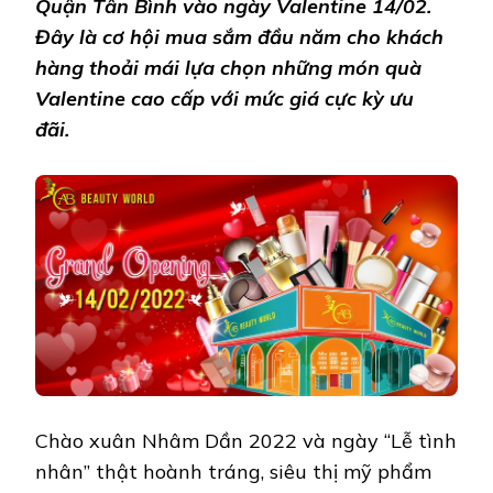
Quận Tân Bình vào ngày Valentine 14/02.
VALENTIN
Đây là cơ hội mua sắm đầu năm cho khách
GIÁ
ƯU
hàng thoải mái lựa chọn những món quà
ĐÃI
Valentine cao cấp với mức giá cực kỳ ưu
ĐẾN
60%
đãi.
Chào xuân Nhâm Dần 2022 và ngày “Lễ tình
nhân” thật hoành tráng, siêu thị mỹ phẩm