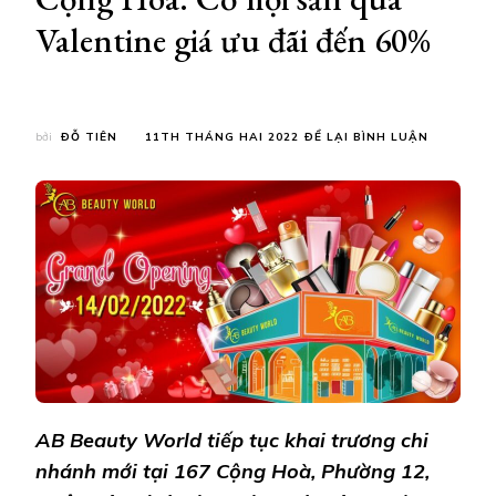
Valentine giá ưu đãi đến 60%
TẠI
bởi
ĐỖ TIÊN
11TH THÁNG HAI 2022
ĐỂ LẠI BÌNH LUẬN
AB
BEAUTY
WORLD
KHAI
TRƯƠNG
SIÊU
THỊ
MỸ
PHẨM
–
CHI
NHÁNH
CỘNG
HOÀ:
AB Beauty World tiếp tục khai trương chi
CƠ
HỘI
nhánh mới tại 167 Cộng Hoà, Phường 12,
SĂN
QUÀ