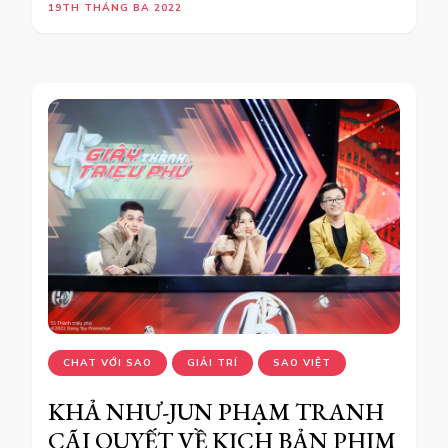
19TH THÁNG BA 2022
CHAT VỚI SAO
GIẢI TRÍ
SAO VIỆT
KHẢ NHƯ-JUN PHẠM TRANH
CÃI QUYẾT VỀ KỊCH BẢN PHIM