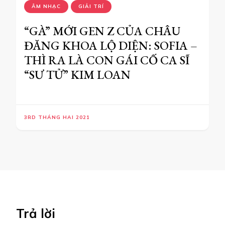
ÂM NHẠC
GIẢI TRÍ
“GÀ” MỚI GEN Z CỦA CHÂU
ĐĂNG KHOA LỘ DIỆN: SOFIA –
THÌ RA LÀ CON GÁI CỐ CA SĨ
“SƯ TỬ” KIM LOAN
3RD THÁNG HAI 2021
Trả lời