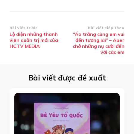
Điều
Bài viết trước
Bài viết tiếp theo
Lộ diện những thành
“Áo trắng cùng em vui
hướng
viên quản trị mới của
đến tương lai” – Aber
bài
HCTV MEDIA
chở những nụ cười đến
với các em
viết
Bài viết được đề xuất