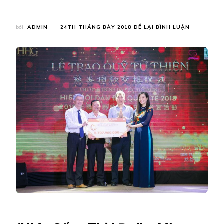
TẠI
bởi
ADMIN
24TH THÁNG BẢY 2018
ĐỂ LẠI BÌNH LUẬN
HOÀNG
HẢI
GROUP
–
QUEEN
PLAZA
TRAO
TẶNG
5.707.960.
VND
CHO
LÀNG
HÒA
BÌNH