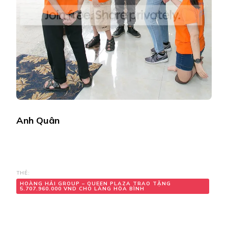
Anh Quân
THẺ:
HOÀNG HẢI GROUP – QUEEN PLAZA TRAO TẶNG
5.707.960.000 VND CHO LÀNG HÒA BÌNH