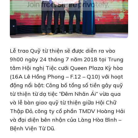
Lễ trao Quỹ từ thiện sẽ được diễn ra vào
9h00 ngày 24 tháng 7 năm 2018 tại Trung
tâm Hội nghị Tiệc cưới Queen Plaza Kỳ hòa
(16A Lê Hồng Phong – F.12 – Q.10) với hoạt
động nổi bật: Công bố tổng số tiền gây quỹ
từ thiện từ dạ tiệc “Đêm Nhân Ái” vừa qua
và lễ bàn giao quỹ từ thiện giữa Hội Chữ
Thập Đỏ, công ty cổ phần TMDV Hoàng Hải
và đại diện bên nhận của Làng Hòa Bình –
Bệnh Viện Từ Dũ.