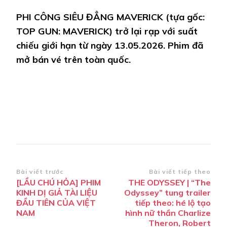
PHI CÔNG SIÊU ĐẲNG MAVERICK (tựa gốc:
TOP GUN: MAVERICK) trở lại rạp với suất
chiếu giới hạn từ ngày 13.05.2026. Phim đã
mở bán vé trên toàn quốc.
Điều
Bài viết trước
Bài viết tiếp theo
[LẦU CHÚ HỎA] PHIM
THE ODYSSEY | “The
hướng
KINH DỊ GIẢ TÀI LIỆU
Odyssey” tung trailer
bài
ĐẦU TIÊN CỦA VIỆT
tiếp theo: hé lộ tạo
NAM
hình nữ thần Charlize
viết
Theron, Robert