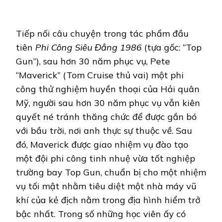
TOM
CRUISE
LẦN
ĐẦU
Tiếp nối câu chuyện trong tác phẩm đầu
TÁI
tiên
Phi Công Siêu Đẳng 1986
(tựa gốc: “Top
CHIẾU
GIỚI
Gun”), sau hơn 30 năm phục vụ, Pete
HẠN
“Maverick” (Tom Cruise thủ vai) một phi
TẠI
RẠP
công thử nghiệm huyền thoại của Hải quân
VIỆT
Mỹ, người sau hơn 30 năm phục vụ vẫn kiên
VỚI
LOẠT
quyết né tránh thăng chức để được gắn bó
ĐỊNH
DẠNG
với bầu trời, nơi anh thực sự thuộc về. Sau
ĐẶC
đó, Maverick được giao nhiệm vụ đào tạo
BIỆT
một đội phi công tinh nhuệ vừa tốt nghiệp
trường bay Top Gun, chuẩn bị cho một nhiệm
vụ tối mật nhằm tiêu diệt một nhà máy vũ
khí của kẻ địch nằm trong địa hình hiểm trở
bậc nhất. Trong số những học viên ấy có