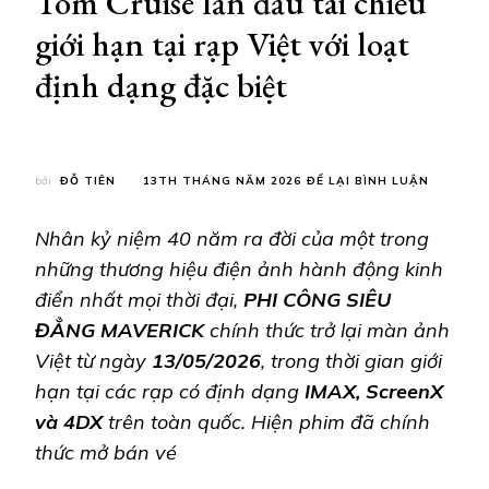
Tom Cruise lần đầu tái chiếu
giới hạn tại rạp Việt với loạt
định dạng đặc biệt
TẠI
bởi
ĐỖ TIÊN
13TH THÁNG NĂM 2026
ĐỂ LẠI BÌNH LUẬN
PHI
CÔNG
Nhân kỷ niệm 40 năm ra đời của một trong
SIÊU
ĐẲNG
những thương hiệu điện ảnh hành động kinh
MAVERIC
điển nhất mọi thời đại,
PHI CÔNG SIÊU
|
SIÊU
ĐẲNG MAVERICK
chính thức trở lại màn ảnh
PHẨM
Việt từ ngày
13/05/2026
, trong thời gian giới
ĐẠT
DOANH
hạn tại các rạp có định dạng
IMAX, ScreenX
THU
CAO
và 4DX
trên toàn quốc. Hiện phim đã chính
NHẤT
thức mở bán vé
SỰ
NGHIỆP