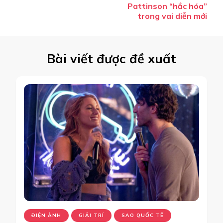
Pattinson “hắc hóa”
trong vai diễn mới
Bài viết được đề xuất
ĐIỆN ẢNH
GIẢI TRÍ
SAO QUỐC TẾ