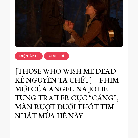
ĐIỆN ẢNH
GIẢI TRÍ
[THOSE WHO WISH ME DEAD –
KẺ NGUYỀN TA CHẾT] – PHIM
MỚI CỦA ANGELINA JOLIE
TUNG TRAILER CỰC “CĂNG”,
MÀN RƯỢT ĐUỔI THÓT TIM
NHẤT MÙA HÈ NÀY