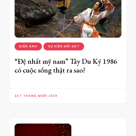
ĐIỆN ẢNH
SỰ KIỆN NỔI BẬT
“Đệ nhất mỹ nam” Tây Du Ký 1986
có cuộc sống thật ra sao?
1ST THÁNG MƯỜI 2019