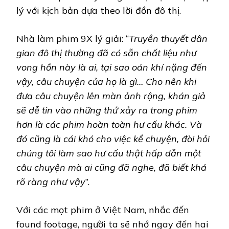
lý với kịch bản dựa theo lời đồn đô thị.
Nhà làm phim 9X lý giải: “
Truyền thuyết dân
gian đô thị thường đã có sẵn chất liệu như
vong hồn này là ai, tại sao oán khí nặng đến
vậy, câu chuyện của họ là gì… Cho nên khi
đưa câu chuyện lên màn ảnh rộng, khán giả
sẽ dễ tin vào những thứ xảy ra trong phim
hơn là các phim hoàn toàn hư cấu khác. Và
đó cũng là cái khó cho việc kể chuyện, đòi hỏi
chúng tôi làm sao hư cấu thật hấp dẫn một
câu chuyện mà ai cũng đã nghe, đã biết khá
rõ ràng như vậy
”.
Với các mọt phim ở Việt Nam, nhắc đến
found footage, người ta sẽ nhớ ngay đến hai