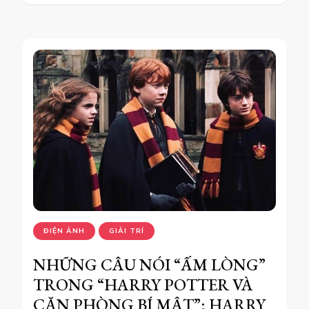
ĐIỆN ẢNH
GIẢI TRÍ
NHỮNG CÂU NÓI “ẤM LÒNG”
TRONG “HARRY POTTER VÀ
CĂN PHÒNG BÍ MẬT”: HARRY