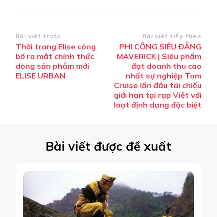
Điều
Bài viết trước
Bài viết tiếp theo
Thời trang Elise công
PHI CÔNG SIÊU ĐẲNG
hướng
bố ra mắt chính thức
MAVERICK | Siêu phẩm
bài
dòng sản phẩm mới
đạt doanh thu cao
ELISE URBAN
nhất sự nghiệp Tom
viết
Cruise lần đầu tái chiếu
giới hạn tại rạp Việt với
loạt định dạng đặc biệt
Bài viết được đề xuất