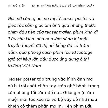
TẠI
bởi
ĐỖ TIÊN
13TH THÁNG NĂM 2026
ĐỂ LẠI BÌNH LUẬN
[LẦU
CHÚ
Gợi mở cảm giác ma mị từ teaser poster và
HỎA]
PHIM
gieo rắc cảm giác ám ảnh qua những thước
KINH
phim đầu tiên của teaser trailer, phim kinh dị
DỊ
GIẢ
‘Lầu chú Hỏa’ hứa hẹn làm sống lại một
TÀI
truyền thuyết đô thị nổi tiếng đã cả trăm
LIỆU
ĐẦU
năm, qua phong cách phim found footage
TIÊN
CỦA
(giả tài liệu) lần đầu được ứng dụng ở thị
VIỆT
trường Việt Nam.
NAM
Teaser poster tập trung vào hình ảnh ma
nữ bị trói chặt chân tay trên ghế bành trong
căn phòng tối tăm, đổ nát. Gương mặt ám
muội, mái tóc xõa rối và bộ váy đỏ như máu
khiến cô thêm phần ma mị. Tên phim
Lầu