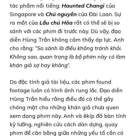
tác phẩm nổi tiếng:
Haunted Changi
của
Singapore và
Chú nguyền
của Đài Loan. Sự
ra mắt của
Lầu chú Hỏa
rất có thể sẽ bị so
sánh với các phim đi trước này. Dù vậy, đạo
diễn Hùng Trần không cảm thấy áp lực. Anh
cho rằng:
“So sánh là điều không tránh khỏi.
Không sao, quan trọng là bộ phim này có làm
khán giả sợ hay không
”.
Do đặc tính giả tài liệu, các phim found
footage luôn có hình ảnh rung lắc. Đạo diễn
Hùng Trần hiểu rằng điều đó có thể gây
chóng mặt cho những khán giả chưa quen
xem dạng phim này. Anh và êkíp đã bàn tính
kỹ lưỡng, nghiên cứu cách dàn dựng, quay
phim để cân bằng giữa những yếu tố cần có