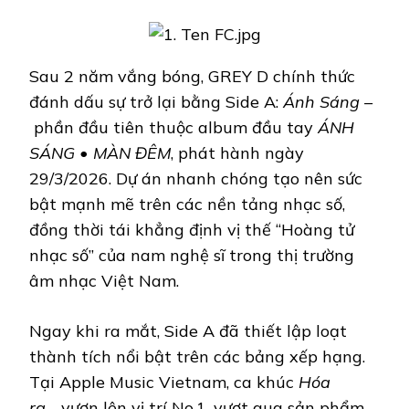
LẬP
KỶ
LỤC,
CHÍNH
THỨC
Sau 2 năm vắng bóng, GREY D chính thức
CÔNG
đánh dấu sự trở lại bằng Side A:
Ánh Sáng –
BỐ
TÊN
phần đầu tiên thuộc album đầu tay
ÁNH
FANDOM
SÁNG • MÀN ĐÊM
, phát hành ngày
29/3/2026. Dự án nhanh chóng tạo nên sức
bật mạnh mẽ trên các nền tảng nhạc số,
đồng thời tái khẳng định vị thế “Hoàng tử
nhạc số” của nam nghệ sĩ trong thị trường
âm nhạc Việt Nam.
Ngay khi ra mắt, Side A đã thiết lập loạt
thành tích nổi bật trên các bảng xếp hạng.
Tại Apple Music Vietnam, ca khúc
Hóa
ra…
vươn lên vị trí No.1, vượt qua sản phẩm