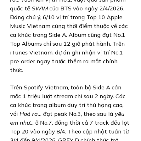
quốc tế
SWIM
của BTS vào ngày 2/4/2026.
Đáng chú ý, 6/10 vị trí trong Top 10 Apple
Music Vietnam cùng thời điểm thuộc về các
ca khúc trong Side A. Album cũng đạt No.1
Top Albums chỉ sau 12 giờ phát hành. Trên
iTunes Vietnam, dự án ghi nhận vị trí No.1
pre-order ngay trước thềm ra mắt chính
thức.
Trên Spotify Vietnam, toàn bộ Side A cán
mốc 1 triệu lượt stream chỉ sau 2 ngày. Các
ca khúc trong album duy trì thứ hạng cao,
với
Hoá ra…
đạt peak No.3, theo sau là
yêu
em như…
ở No.7, đồng thời cả 7 track đều lọt
Top 20 vào ngày 8/4. Theo cập nhật tuần từ
3/4 đến 9/4/2026, GREY D chính thức trở