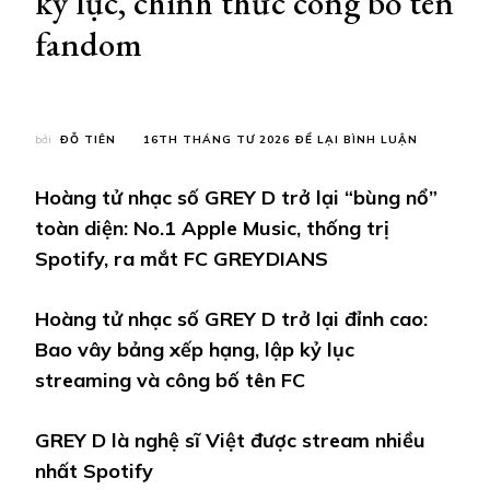
kỷ lục, chính thức công bố tên
fandom
TẠI
bởi
ĐỖ TIÊN
16TH THÁNG TƯ 2026
ĐỂ LẠI BÌNH LUẬN
GREY
D
Hoàng tử nhạc số GREY D trở lại “bùng nổ”
LÀ
NGHỆ
toàn diện: No.1 Apple Music, thống trị
SĨ
Spotify, ra mắt FC GREYDIANS
VIỆT
ĐƯỢC
STREAM
Hoàng tử nhạc số GREY D trở lại đỉnh cao:
NHIỀU
NHẤT
Bao vây bảng xếp hạng, lập kỷ lục
SPOTIFY:
streaming và công bố tên FC
HOÀNG
TỬ
NHẠC
SỐ
GREY D là nghệ sĩ Việt được stream nhiều
TÁI
nhất Spotify
XUẤT