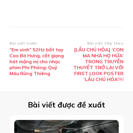
Điều
Bài viết trước
Bài viết tiếp theo
“Em xinh” 52Hz bắt tay
[LẦU CHÚ HỎA] ‘CON
hướng
Cao Bá Hưng, cất giọng
MA NHÀ HỌ HỨA’
bài
hát mộng mị cho nhạc
TRONG TRUYỀN
phim Phí Phông: Quỷ
THUYẾT TRỞ LẠI VỚI
viết
Máu Rừng Thiêng
FIRST LOOK POSTER
‘LẦU CHÚ HỎA’￼
Bài viết được đề xuất