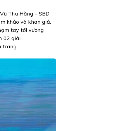
nh Vũ Thu Hằng – SBD
ám khảo và khán giả,
hạm tay tới vương
 02 giải
 trang.