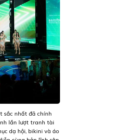
ất sắc nhất đã chính
nh lần lượt tranh tài
c dạ hội, bikini và áo
 diễn cùng bản lĩnh sân