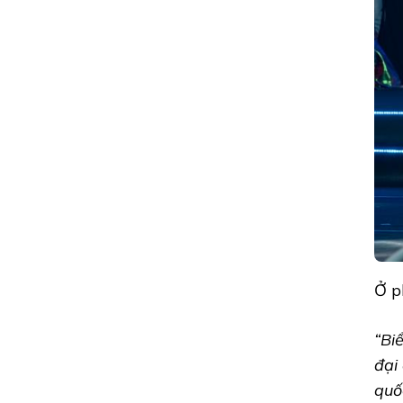
Ở p
“Bi
đại
quố