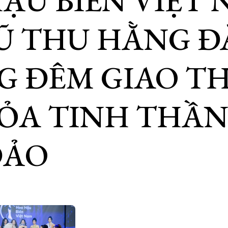
ẬU BIỂN VIỆT
VŨ THU HẰNG 
 ĐÊM GIAO TH
ỎA TINH THẦN
ĐẢO