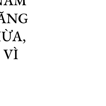
 NAM
ĐĂNG
ỪA,
 VÌ