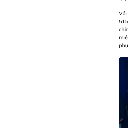
Với
515
chí
miệ
phụ