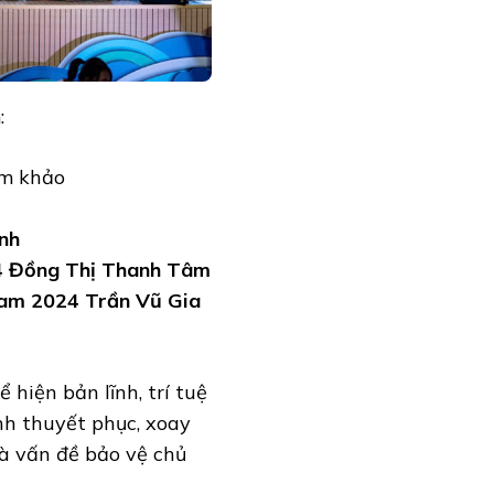
:
ám khảo
nh
4 Đồng Thị Thanh Tâm
 Nam 2024 Trần Vũ Gia
 hiện bản lĩnh, trí tuệ
nh thuyết phục, xoay
và vấn đề bảo vệ chủ