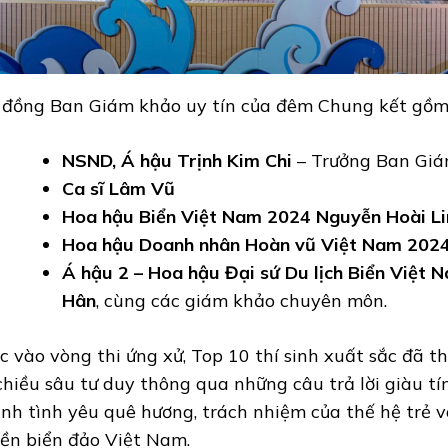
 đồng Ban Giám khảo uy tín của đêm Chung kết gồm
NSND, Á hậu Trịnh Kim Chi
– Trưởng Ban Gi
Ca sĩ Lâm Vũ
Hoa hậu Biển Việt Nam 2024 Nguyễn Hoài Li
Hoa hậu Doanh nhân Hoàn vũ Việt Nam 202
Á hậu 2 – Hoa hậu Đại sứ Du lịch Biển Việt
Hân
, cùng các giám khảo chuyên môn.
c vào vòng thi ứng xử, Top 10 thí sinh xuất sắc đã thể
chiều sâu tư duy thông qua những câu trả lời giàu tí
nh tình yêu quê hương, trách nhiệm của thế hệ trẻ 
ền biển đảo Việt Nam.