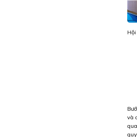
Hội
Bướ
và 
qua
quy