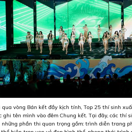
i qua vòng Bán kết đầy kịch tính, Top 25 thí sinh xu
c ghi tên mình vào đêm Chung kết. Tại đây, các thí si
 những phần thi quan trọng gồm: trình diễn trang phụ
, thể hiện trọn vẹn vẻ đẹp hình thể, phong thái trình