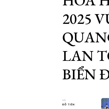
HOA H
2025 
QUANG
LAN T
BIỂN 
bởi
ĐỖ TIÊN