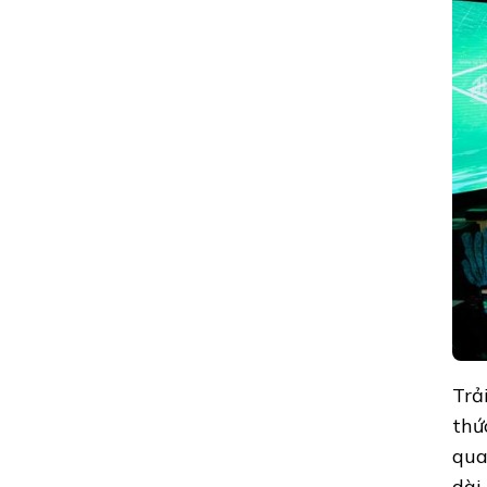
Trả
thứ
qua
dài