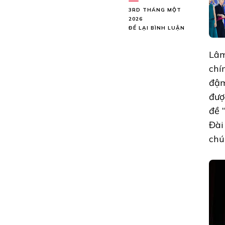
3RD THÁNG MỘT
2026
TẠI
ĐỂ LẠI BÌNH LUẬN
HOA
HẬU
Lâm
BIỂN
VIỆT
chí
NAM
đậm
2025 VŨ
THU
đượ
HẰNG ĐĂNG
đề 
QUANG
ĐÊM
Đài
GIAO
THỪA,
chú
LAN
TỎA
TINH
THẦN
VÌ
BIỂN
ĐẢO