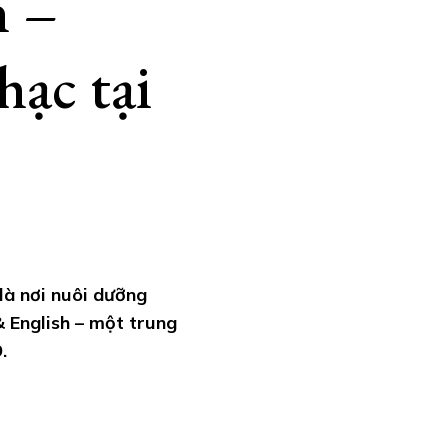
h –
ạc tại
là nơi nuôi dưỡng
 English – một trung
.