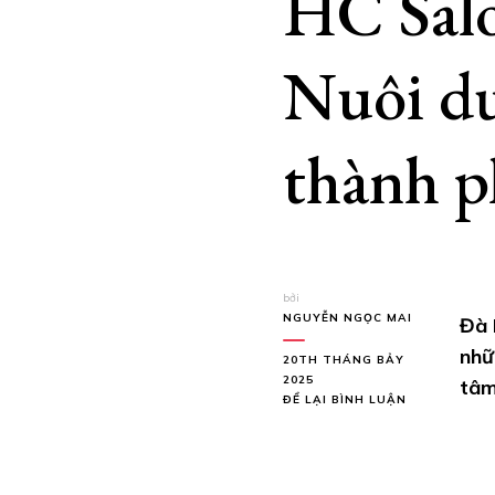
HC Salo
Nuôi dư
thành p
bởi
NGUYỄN NGỌC MAI
Đà 
nhữ
20TH THÁNG BẢY
2025
tâm
TẠI
ĐỂ LẠI BÌNH LUẬN
HC
SALON
MUSIC
&