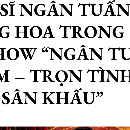
SĨ NGÂN TUẤ
G HOA TRONG
HOW “NGÂN T
M – TRỌN TÌN
 SÂN KHẤU”