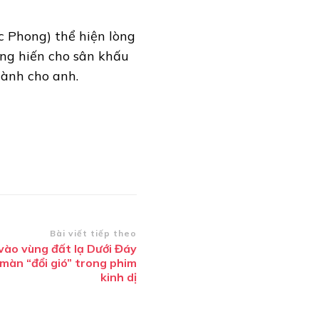
c Phong) thể hiện lòng
ống hiến cho sân khấu
ành cho anh.
Bài viết tiếp theo
vào vùng đất lạ Dưới Đáy
màn “đổi gió” trong phim
kinh dị