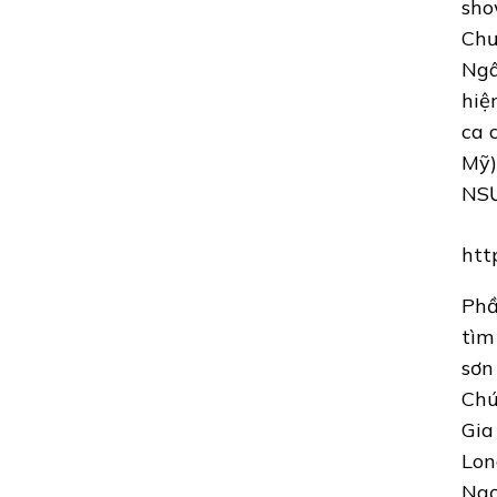
sho
Chư
Ngâ
hiệ
ca 
Mỹ)
NSƯ
htt
Phầ
tìm
sơn
Chú
Gia
Lon
Ngọ