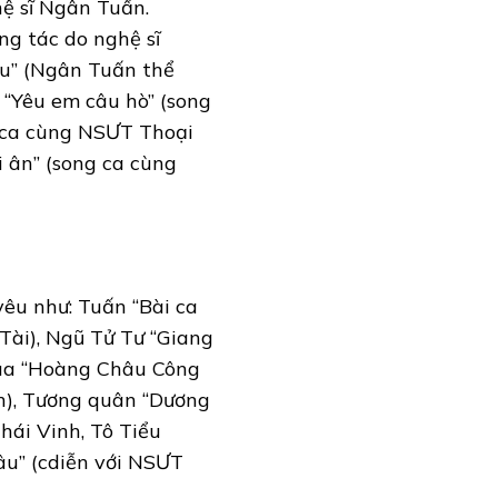
ệ sĩ Ngân Tuấn.
ng tác do nghệ sĩ
ấu” (Ngân Tuấn thể
, “Yêu em câu hò” (song
g ca cùng NSƯT Thoại
i ân” (song ca cùng
yêu như: Tuấn “Bài ca
Tài), Ngũ Tử Tư “Giang
vua “Hoàng Châu Công
h), Tương quân “Dương
ái Vinh, Tô Tiểu
âu” (cdiễn với NSƯT