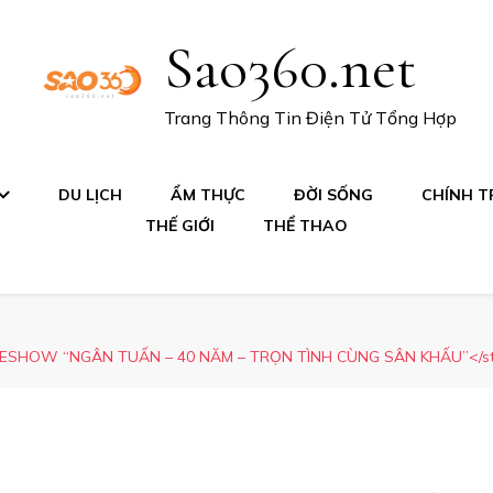
Sao360.net
Trang Thông Tin Điện Tử Tổng Hợp
DU LỊCH
ẨM THỰC
ĐỜI SỐNG
CHÍNH TR
THẾ GIỚI
THỂ THAO
SHOW “NGÂN TUẤN – 40 NĂM – TRỌN TÌNH CÙNG SÂN KHẤU”</str