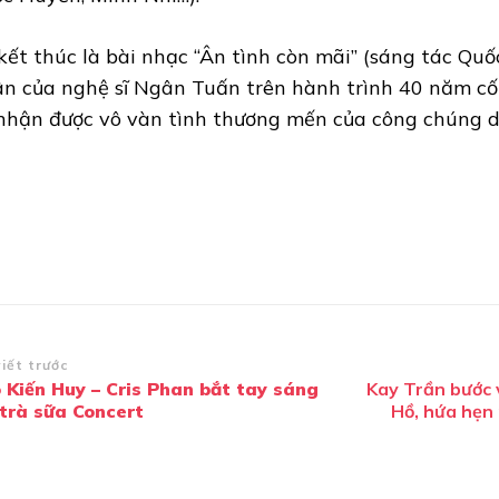
kết thúc là bài nhạc “Ân tình còn mãi” (sáng tác Quố
 ân của nghệ sĩ Ngân Tuấn trên hành trình 40 năm c
nhận được vô vàn tình thương mến của công chúng d
ều
viết trước
 Kiến Huy – Cris Phan bắt tay sáng
Kay Trần bước 
ướng
 trà sữa Concert
Hồ, hứa hẹn 
i
ết