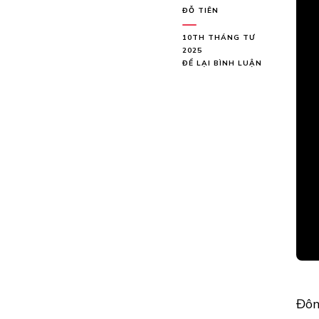
ĐỖ TIÊN
10TH THÁNG TƯ
2025
TẠI
ĐỂ LẠI BÌNH LUẬN
NGHỆ
SĨ
NGÂN
TUẤN
THĂNG
HOA
TRONG
LIVESHOW
“NGÂN
TUẤN
–
40
NĂM
–
TRỌN
TÌNH
CÙNG
SÂN
Đôn
KHẤU”