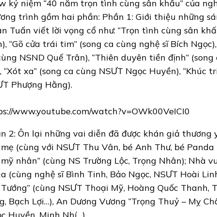
w kỷ niệm “40 năm trọn tình cùng sân khấu” của ngh
ơng trình gồm hai phần: Phần 1: Giới thiệu những sá
n Tuấn viết lời vọng cổ như: “Trọn tình cùng sân kh
n), “Gõ cửa trái tim” (song ca cùng nghệ sĩ Bích Ngọc)
cùng NSND Quế Trân), “Thiên duyên tiền định” (son
, “Xót xa” (song ca cùng NSƯT Ngọc Huyền), “Khúc tr
T Phượng Hằng).
ps://www.youtube.com/watch?v=OWk00VeICI0
n 2: Ôn lại những vai diễn đã được khán giả thương 
 mẹ (cùng với NSƯT Thu Vân, bé Anh Thư, bé Panda 
 mỹ nhân” (cùng NS Trường Lộc, Trọng Nhân); Nhà 
a (cùng nghệ sĩ Bình Tinh, Bảo Ngọc, NSƯT Hoài Lin
 Tướng” (cùng NSƯT Thoại Mỹ, Hoàng Quốc Thanh, Th
g, Bạch Lợi…), An Dương Vương “Trọng Thuỷ – Mỵ Ch
c Huyền, Minh Nhí…).