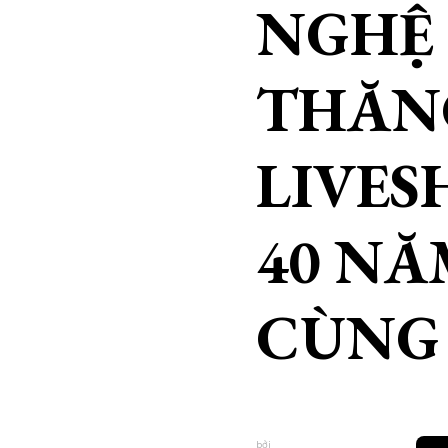
NGHỆ 
THĂN
LIVES
40 NĂ
CÙNG
bởi