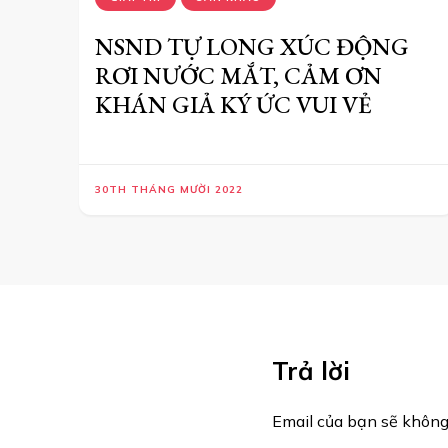
NSND TỰ LONG XÚC ĐỘNG
RƠI NƯỚC MẮT, CẢM ƠN
KHÁN GIẢ KÝ ỨC VUI VẺ
30TH THÁNG MƯỜI 2022
Trả lời
Email của bạn sẽ không 