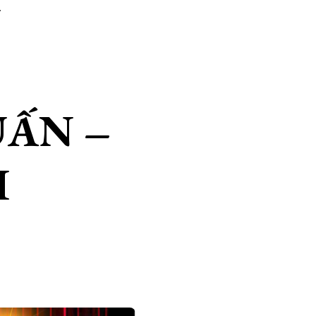
N
UẤN –
H