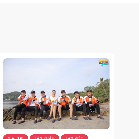
GIẢI TRÍ
SÂN KHẤU
SAO VIỆT