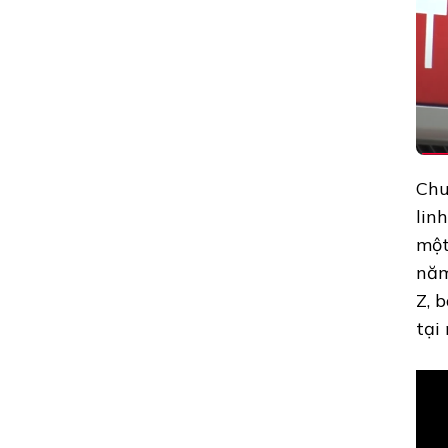
THIỆN
247”
ĐƯỢC
NHIỀU
NGƯỜI
ƯA
CHUỘNG
Chu
lin
một
năm
Z, 
tại