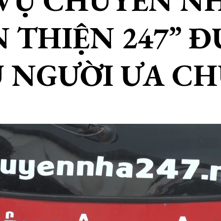
 VỤ CHUYỂN N
 THIỆN 247” 
U NGƯỜI ƯA C