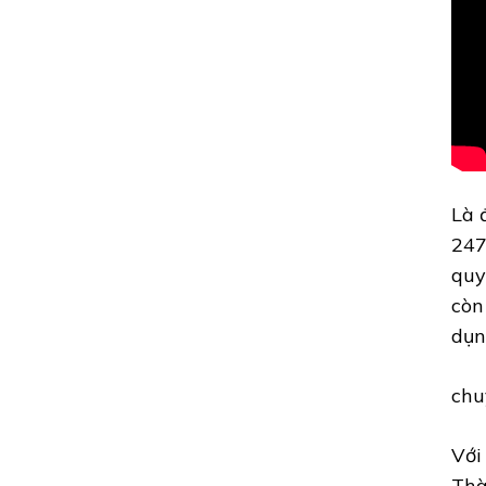
Là 
247
quy
còn
dụn
chu
Với
Thà