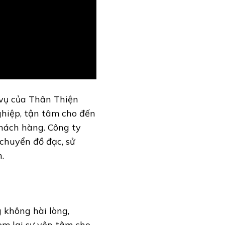
h vụ của Thân Thiện
hiệp, tận tâm cho đến
khách hàng. Công ty
chuyển đồ đạc, sử
.
 không hài lòng,
m lại sự yên tâm cho