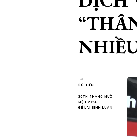
DỊCH
“THÂN
NHIỀ
bởi
ĐỖ TIÊN
30TH THÁNG MƯỜI
MỘT 2024
TẠI
ĐỂ LẠI BÌNH LUẬN
DỊCH
VỤ
CHUYỂN
NHÀ
“THÂN