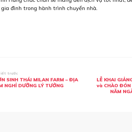
 gia đình trong hành trình chuyển nhà.
ều
viết trước
N SINH THÁI MILAN FARM – ĐỊA
LỄ KHAI GIẢN
ướng
M NGHỈ DƯỠNG LÝ TƯỞNG
và CHÀO ĐÓN 
i
NĂM NGÀ
ết