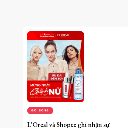
ĐỜI SỐNG
L’Oreal và Shopee ghi nhận sự