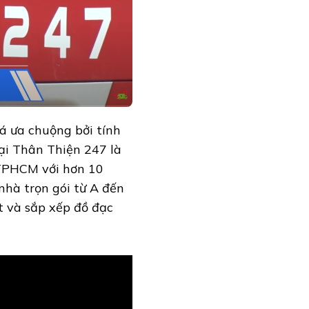
á ưa chuộng bởi tính
mại Thân Thiện 247 là
 TPHCM với hơn 10
nhà trọn gói từ A đến
t và sắp xếp đồ đạc