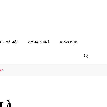
Ị – XÃ HỘI
CÔNG NGHỆ
GIÁO DỤC
g>