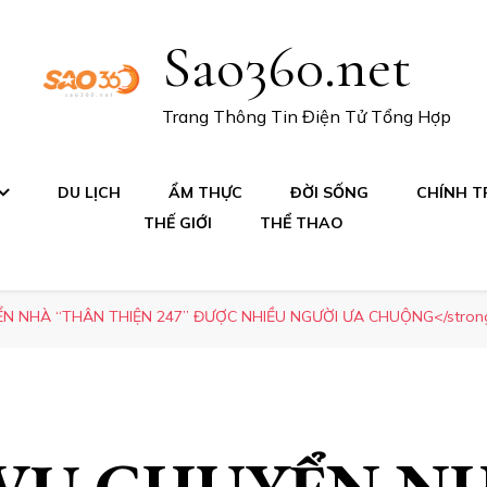
Sao360.net
Trang Thông Tin Điện Tử Tổng Hợp
DU LỊCH
ẨM THỰC
ĐỜI SỐNG
CHÍNH TR
THẾ GIỚI
THỂ THAO
ỂN NHÀ “THÂN THIỆN 247” ĐƯỢC NHIỀU NGƯỜI ƯA CHUỘNG</stron