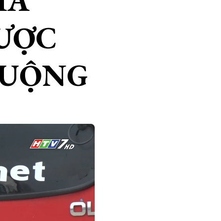
HÀ
ĐƯỢC
HUỘNG