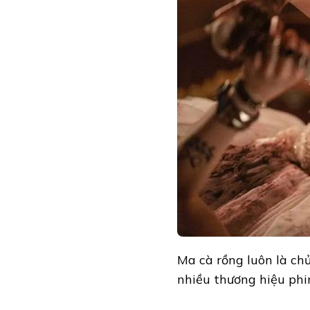
PHIM
MA
CÀ
RỒNG
HẤP
DẪN
NHẤT
MÀN
ẢNH:
THIẾU
SAO
ĐƯỢC
THƯƠNG
HIỆU
KIẾM
2
TỶ
USD
TOÀN
CẦU
Ma cà rồng luôn là ch
nhiều thương hiệu phi