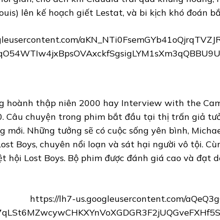
ouis) lên kế hoạch giết Lestat, và bi kịch khó đoán b
ng hoành thập niên 2000 hay Interview with the Cam
. Câu chuyện trong phim bắt đầu tại thị trấn giả tư
g mới. Những tưởng sẽ có cuộc sống yên bình, Michae
st Boys, chuyên nổi loạn và sát hại người vô tội. C
iệt hội Lost Boys. Bộ phim được đánh giá cao và đạt 