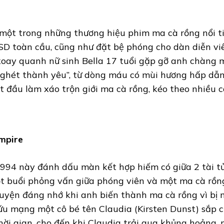
 một trong những thương hiệu phim ma cà rồng nổi ti
SD toàn cầu, cũng như đặt bệ phóng cho dàn diễn viên
xoay quanh nữ sinh Bella 17 tuổi gặp gỡ anh chàng m
 ghét thành yêu”, từ dòng máu có mùi hương hấp dẫn v
ắt đầu làm xáo trộn giới ma cà rồng, kéo theo nhiều 
ampire
94 này đánh dấu màn kết hợp hiếm có giữa 2 tài tử
 buổi phỏng vấn giữa phóng viên và một ma cà rồng b
uyện đáng nhớ khi anh biến thành ma cà rồng vì bị m
ứu mạng một cô bé tên Claudia (Kirsten Dunst) sắp c
ời gian, cho đến khi Claudia trải qua khủng hoảng, 