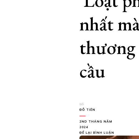
Loạt ph
nhất mà
thương 
cầu
bởi
ĐỖ TIÊN
2ND THÁNG NĂM
2024
TẠI
ĐỂ LẠI BÌNH LUẬN
LOẠT