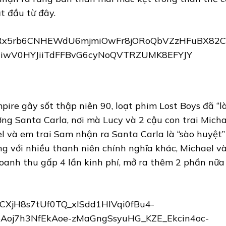
ắt đầu từ đây.
pire gây sốt thập niên 90, loạt phim Lost Boys đã “
ởng Santa Carla, nơi mà Lucy và 2 cậu con trai Mich
l và em trai Sam nhận ra Santa Carla là “sào huyệt
ùng với nhiều thanh niên chính nghĩa khác, Michael 
doanh thu gấp 4 lần kinh phí, mở ra thêm 2 phần nữa