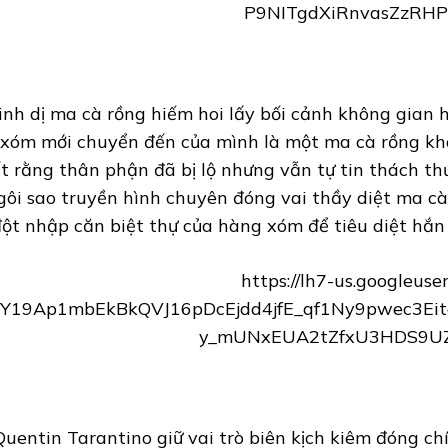
kinh dị ma cà rồng hiếm hoi lấy bối cảnh không gian
xóm mới chuyển đến của mình là một ma cà rồng khát
t rằng thân phận đã bị lộ nhưng vẫn tự tin thách thứ
gôi sao truyền hình chuyên đóng vai thầy diệt ma cà 
đột nhập căn biệt thự của hàng xóm để tiêu diệt hắn 
uentin Tarantino giữ vai trò biên kịch kiêm đóng chí