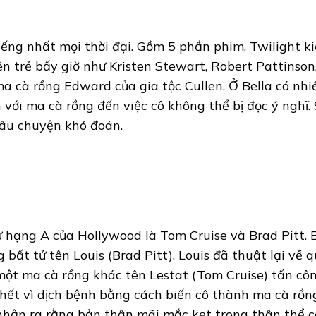
ếng nhất mọi thời đại. Gồm 5 phần phim, Twilight k
 trẻ bấy giờ như Kristen Stewart, Robert Pattinson…
a cà rồng Edward của gia tộc Cullen. Ở Bella có nhi
ới ma cà rồng đến việc cô không thể bị đọc ý nghĩ. 
câu chuyện khó đoán.
 hạng A của Hollywood là Tom Cruise và Brad Pitt. 
ất tử tên Louis (Brad Pitt). Louis đã thuật lại về 
ột ma cà rồng khác tên Lestat (Tom Cruise) tấn côn
hết vì dịch bệnh bằng cách biến cô thành ma cà rồng
nhận ra rằng bản thân mãi mắc kẹt trong thân thể c