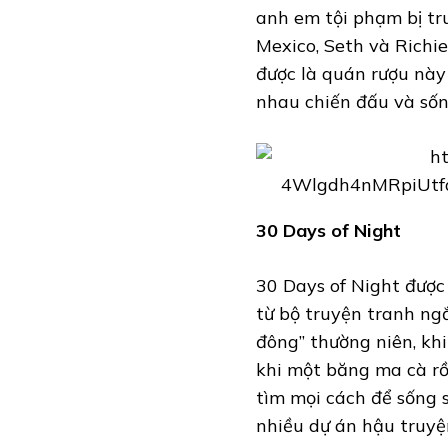
anh em tội phạm bị tr
Mexico, Seth và Richi
được là quán rượu này 
nhau chiến đấu và sốn
30 Days of Night
30 Days of Night được
từ bộ truyện tranh ngắ
đông” thường niên, kh
khi một băng ma cà rồ
tìm mọi cách để sống
nhiều dự án hậu truyệ