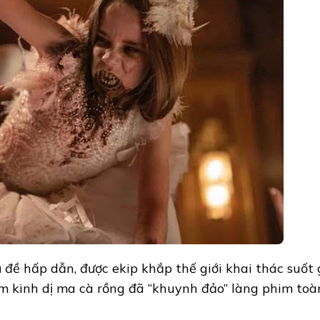
ủ đề hấp dẫn, được ekip khắp thế giới khai thác suốt
m kinh dị ma cà rồng đã “khuynh đảo” làng phim to