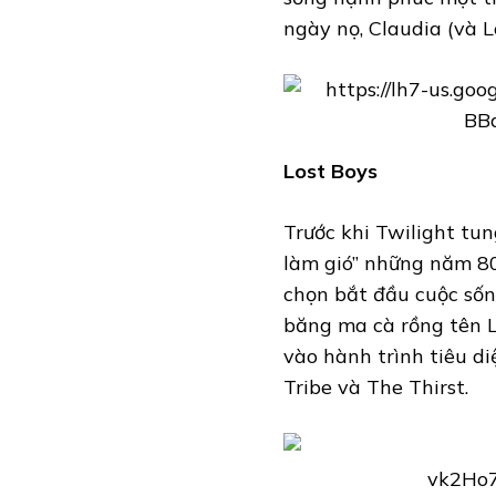
ngày nọ, Claudia (và L
Lost Boys
Trước khi Twilight tu
làm gió” những năm 80
chọn bắt đầu cuộc sốn
băng ma cà rồng tên Lo
vào hành trình tiêu d
Tribe và The Thirst.