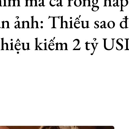
im ma cà rồng hấp
n ảnh: Thiếu sao 
hiệu kiếm 2 tỷ US