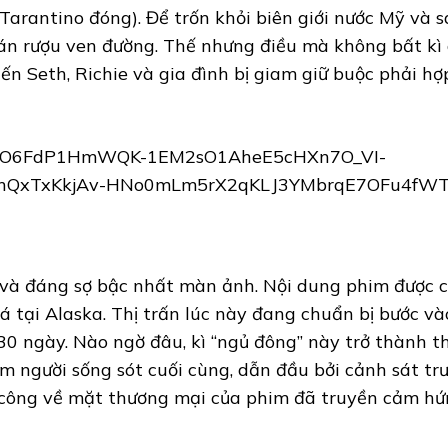
Tarantino đóng). Để trốn khỏi biên giới nước Mỹ và 
uán rượu ven đường. Thế nhưng điều mà không bất kì 
ến Seth, Richie và gia đình bị giam giữ buộc phải hợ
c và đáng sợ bậc nhất màn ảnh. Nội dung phim được 
á tại Alaska. Thị trấn lúc này đang chuẩn bị bước và
 30 ngày. Nào ngờ đâu, kì “ngủ đông” này trở thành 
m người sống sót cuối cùng, dẫn đầu bởi cảnh sát tr
 công về mặt thương mại của phim đã truyền cảm hứ