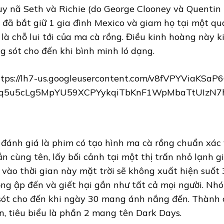
uy nã Seth và Richie (do George Clooney và Quentin 
e đã bắt giữ 1 gia đình Mexico và giam họ tại một q
là chỗ lui tới của ma cà rồng. Điều kinh hoàng này ki
g sót cho đến khi bình minh ló dạng.
 đánh giá là phim có tạo hình ma cà rồng chuẩn xá
n cùng tên, lấy bối cảnh tại một thị trấn nhỏ lạnh gi
i vào thời gian này mặt trời sẽ không xuất hiện suốt
ng ập đến và giết hại gần như tất cả mọi người. Nhó
 sót cho đến khi ngày 30 mang ánh nắng đến. Thành
n, tiêu biểu là phần 2 mang tên Dark Days.