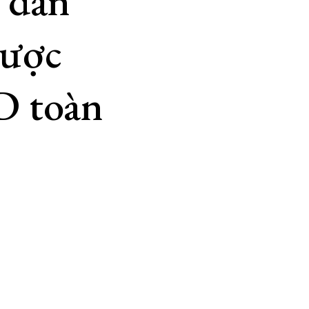
 dẫn
được
D toàn