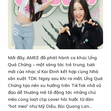
ĐẾN
YOUTUBE,
ST.319
PHẢI
RA
LUÔN
BẢN
5
PHÚT
VÌ
FAN
“BIỂU
TÌNH”
Mới đây, AMEE đã phát hành ca khúc Ưng
Quá Chừng – một sáng tác trẻ trung, tươi
mới của nhạc sĩ Kai Đinh kết hợp cùng Nhà
sản xuất TDK. Ngay sau khi ra mắt, Ưng Quá
Chừng tạo nên xu hướng trên TikTok nhờ vũ
đạo dễ thương mô tả động tác những chú
mèo cùng loạt clip cover hài hước từ dàn
“hot meo” như Mỹ Diệu, Bùi Quang Lan…