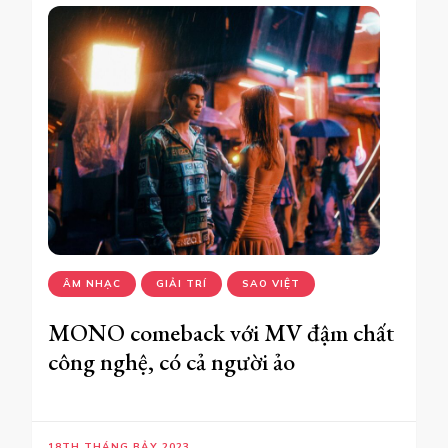
ÂM NHẠC
GIẢI TRÍ
SAO VIỆT
MONO comeback với MV đậm chất
công nghệ, có cả người ảo
18TH THÁNG BẢY 2023