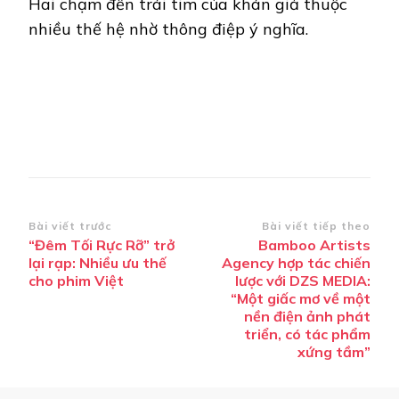
Hai chạm đến trái tim của khán giả thuộc
nhiều thế hệ nhờ thông điệp ý nghĩa.
Điều
Bài viết trước
Bài viết tiếp theo
“Đêm Tối Rực Rỡ” trở
Bamboo Artists
hướng
lại rạp: Nhiều ưu thế
Agency hợp tác chiến
bài
cho phim Việt
lược với DZS MEDIA:
“Một giấc mơ về một
viết
nền điện ảnh phát
triển, có tác phẩm
xứng tầm”