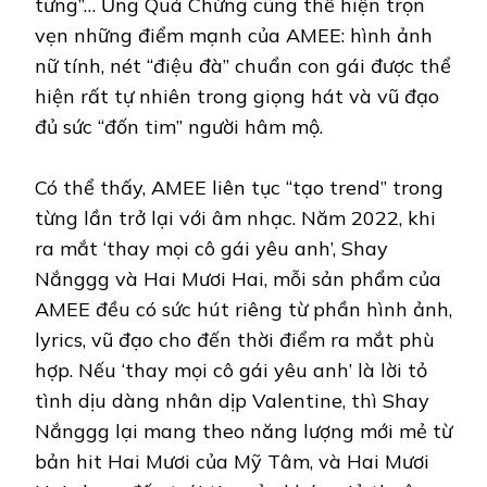
tưng”… Ưng Quá Chừng cũng thể hiện trọn
vẹn những điểm mạnh của AMEE: hình ảnh
nữ tính, nét “điệu đà” chuẩn con gái được thể
hiện rất tự nhiên trong giọng hát và vũ đạo
đủ sức “đốn tim” người hâm mộ.
Có thể thấy, AMEE liên tục “tạo trend” trong
từng lần trở lại với âm nhạc. Năm 2022, khi
ra mắt ‘thay mọi cô gái yêu anh’, Shay
Nắnggg và Hai Mươi Hai, mỗi sản phẩm của
AMEE đều có sức hút riêng từ phần hình ảnh,
lyrics, vũ đạo cho đến thời điểm ra mắt phù
hợp. Nếu ‘thay mọi cô gái yêu anh’ là lời tỏ
tình dịu dàng nhân dịp Valentine, thì Shay
Nắnggg lại mang theo năng lượng mới mẻ từ
bản hit Hai Mươi của Mỹ Tâm, và Hai Mươi