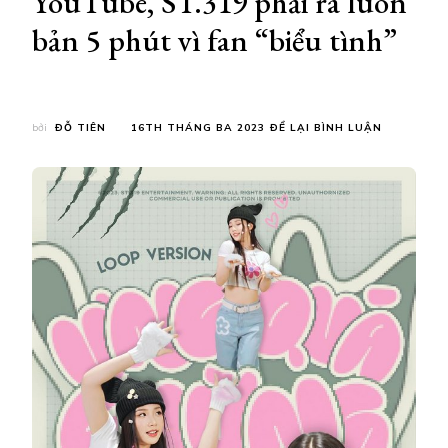
YouTube, ST.319 phải ra luôn
bản 5 phút vì fan “biểu tình”
TẠI
bởi
ĐỖ TIÊN
16TH THÁNG BA 2023
ĐỂ LẠI BÌNH LUẬN
BÀI
HÁT
CHỈ
HƠN
1
PHÚT
CỦA
AMEE
LỌT
CẢ
TOP
NHẠC
SỐ
VÀ
TRENDING
TỪ
TIKTOK