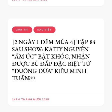
GIẢI TRÍ
SAO VIỆT
[2 NGÀY 1 ĐÊM MÙA 4] TẬP 84
SAU SHOW: KAITY NGUYỄN
“ẤM ỨC” BẬT KHÓC, NHẬN
ĐƯỢC BÙ ĐẮP ĐẶC BIỆT TỪ
“ĐUÔNG DỪA” KIỀU MINH
TUẤN￼
14TH THÁNG MƯỜI 2025