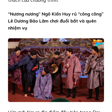
thách của chương trình.
“
N
ương nương” Ngô Kiến Huy rủ
“công công”
Lê Dương Bảo Lâm chơi đuổi bắt và quên
nhiệm vụ