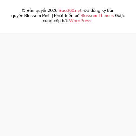
© Bản quyền2026
Sao360.net
. Đã đăng ký bản
quyền.
Blossom PinIt | Phát triển bởi
Blossom Themes
.Được
cung cấp bởi
WordPress
.