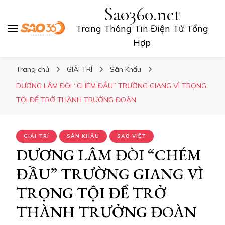
Sao360.net
Trang Thông Tin Điện Tử Tổng
Hợp
Trang chủ
GIẢI TRÍ
Sân Khấu
DƯƠNG LÂM ĐÒI “CHÉM ĐẦU” TRƯỜNG GIANG VÌ TRỌNG
TỘI ĐỂ TRỞ THÀNH TRƯỞNG ĐOÀN
GIẢI TRÍ
SÂN KHẤU
SAO VIỆT
DƯƠNG LÂM ĐÒI “CHÉM
ĐẦU” TRƯỜNG GIANG VÌ
TRỌNG TỘI ĐỂ TRỞ
THÀNH TRƯỞNG ĐOÀN