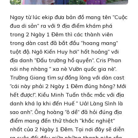
Ngay từ lúc ekip đưa bản đồ mang tên “Cuộc
đua di sản” ra với 9 địa điểm khám phá
trong 2 Ngày 1 Đêm thì các thành viên
trong dàn cast đã bắt đầu “hoang mang”
tuột độ. Ngô Kiến Huy hơi” hốt hoảng” với
địa danh “Đấu trường hổ quyền”. Cris Phan
nói nhẹ nhàng “ xa nè Vườn quốc gia nè”.
Trường Giang tìm sự đồng lòng với dàn cast
“cái này phải 2 Ngày 1 Đêm đúng hông? Mới
hết được!”. Kiều Minh Tuấn thắc mắc với địa
danh khá lạ khi đến Huế “ Uả! Làng Sình là
sao anh”. Ông hoàng “ô dề” đã hỏi đúng địa
điểm mang đến thử thách “khắc nghiệt”
nhất của 2 Ngày 1 Đêm. Tại nơi đây sẽ diễn
ra cuộc đối đầu giữa những thanh niên rắn