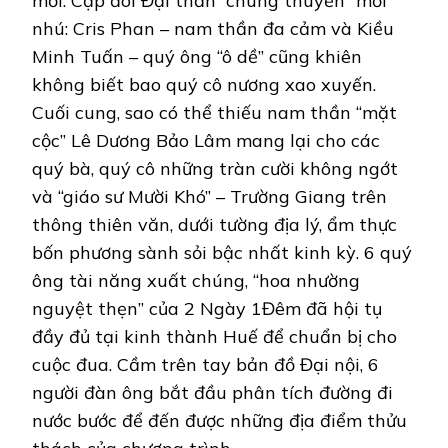
mời. Cặp đôi Đại thần “chung thuyền” mới
nhú: Cris Phan – nam thần đa cảm và Kiều
Minh Tuấn – quý ông “ô dề” cũng khiên
không biết bao quý cô nương xao xuyến.
Cuối cung, sao có thể thiếu nam thần “mặt
cộc” Lê Dương Bảo Lâm mang lại cho các
quý bà, quý cô những tràn cười không ngớt
và “giáo sư Mười Khó” – Trường Giang trên
thông thiên văn, dưới tường địa lý, ẩm thực
bốn phương sành sỏi bậc nhất kinh kỳ. 6 quý
ông tài năng xuất chúng, “hoa nhường
nguyệt thẹn” của 2 Ngày 1Đêm đã hội tụ
đầy đủ tại kinh thành Huế để chuẩn bị cho
cuộc đua. Cầm trên tay bản đồ Đại nội, 6
người đàn ông bắt đầu phân tích đường đi
nước bước để đến được những địa điểm thửu