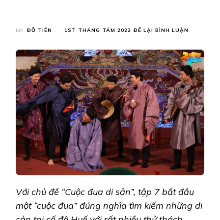
TẠI
bởi
ĐỖ TIÊN
1ST THÁNG TÁM 2022
ĐỂ LẠI BÌNH LUẬN
DƯƠNG
LÂM
ĐÒI
“CHÉM
ĐẦU”
TRƯỜNG
GIANG
VÌ
TRỌNG
TỘI
ĐỂ
TRỞ
THÀNH
TRƯỞNG
ĐOÀN
Với chủ đề “Cuộc đua di sản”, tập 7 bắt đầu
một “cuộc đua” đúng nghĩa tìm kiếm những di
sản tại cố đô Huế với rất nhiều thử thách