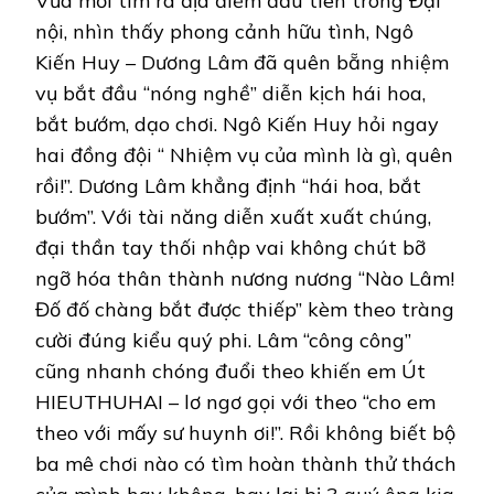
Vừa mới tìm ra địa điểm đầu tiên trong Đại
nội, nhìn thấy phong cảnh hữu tình, Ngô
Kiến Huy – Dương Lâm đã quên bẵng nhiệm
vụ bắt đầu “nóng nghề” diễn kịch hái hoa,
bắt bướm, dạo chơi. Ngô Kiến Huy hỏi ngay
hai đồng đội “ Nhiệm vụ của mình là gì, quên
rồi!”. Dương Lâm khẳng định “hái hoa, bắt
bướm”. Với tài năng diễn xuất xuất chúng,
đại thần tay thối nhập vai không chút bỡ
ngỡ hóa thân thành nương nương “Nào Lâm!
Đố đố chàng bắt được thiếp” kèm theo tràng
cười đúng kiểu quý phi. Lâm “công công”
cũng nhanh chóng đuổi theo khiến em Út
HIEUTHUHAI – lơ ngơ gọi với theo “cho em
theo với mấy sư huynh ơi!”. Rồi không biết bộ
ba mê chơi nào có tìm hoàn thành thử thách