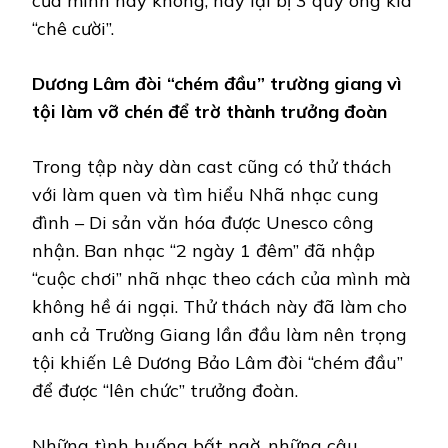
của mình hay không, hay lại bị 3 quý ông kia
“chê cười”.
Dương Lâm đòi “chém đầu” trường giang vì
tội làm vỡ chén để trờ thành trưởng đoàn
Trong tập này dàn cast cũng có thử thách
với làm quen và tìm hiểu Nhã nhạc cung
đình – Di sản văn hóa được Unesco công
nhận. Ban nhạc “2 ngày 1 đêm” đã nhập
“cuộc chơi” nhã nhạc theo cách của mình mà
không hề ái ngại. Thử thách này đã làm cho
anh cả Trường Giang lần đầu làm nên trọng
tội khiến Lê Dương Bảo Lâm đòi “chém đầu”
để được “lên chức” trưởng đoàn.
Những tình huống bất ngờ, những câu