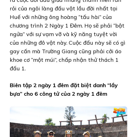
rỏi của ngôi làng đấu vật lầu đời nhất tại
Huế với những ông hoàng “tấu hài” của
chương trình 2 Ngày 1 Đêm. Họ sẽ phải “bật
ngửa” với sự vạm vỡ và kỹ năng tuyệt vời
của những đô vật này. Cuộc đấu này sẽ có gì
gay cấn mà Trường Giang cũng phải cởi áo
khoe cơ “một múi”, chấp nhận thử thách 1
đấu 1.
Biên tập 2 ngày 1 đêm đặt biệt danh “lầy
bựa” cho 6 công tử của 2 ngày 1 đêm