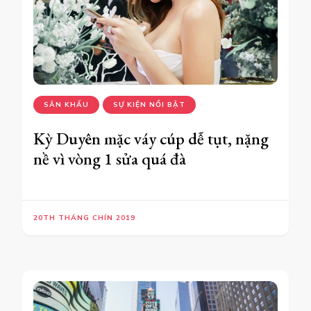
SÂN KHẤU
SỰ KIỆN NỔI BẬT
Kỳ Duyên mặc váy cúp dễ tụt, nặng
nề vì vòng 1 sửa quá đà
20TH THÁNG CHÍN 2019