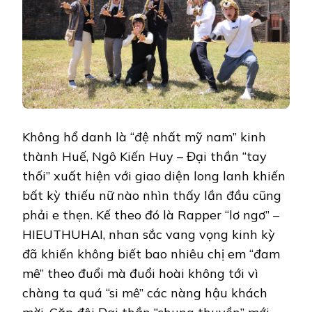
Không hổ danh là “đệ nhất mỹ nam” kinh
thành Huế, Ngô Kiến Huy – Đại thần “tay
thối” xuất hiện với giao diện long lanh khiến
bất kỳ thiếu nữ nào nhìn thấy lần đầu cũng
phải e thẹn. Kế theo đó là Rapper “lơ ngơ” –
HIEUTHUHAI, nhan sắc vang vọng kinh kỳ
đã khiến không biết bao nhiêu chị em “đam
mê” theo đuổi mà đuổi hoài không tới vì
chàng ta quá “si mê” các nàng hậu khách