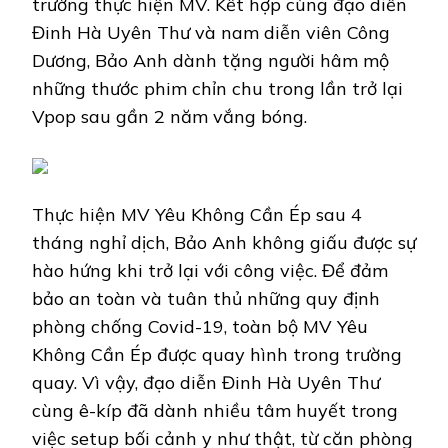
trường thực hiện MV. Kết hợp cùng đạo diễn
ÉP
Đinh Hà Uyên Thư và nam diễn viên Công
Dương, Bảo Anh dành tặng người hâm mộ
những thước phim chỉn chu trong lần trở lại
Vpop sau gần 2 năm vắng bóng.
Thực hiện MV Yêu Không Cần Ép sau 4
tháng nghỉ dịch, Bảo Anh không giấu được sự
hào hứng khi trở lại với công việc. Để đảm
bảo an toàn và tuân thủ những quy định
phòng chống Covid-19, toàn bộ MV Yêu
Không Cần Ép được quay hình trong trường
quay. Vì vậy, đạo diễn Đinh Hà Uyên Thư
cùng ê-kíp đã dành nhiều tâm huyết trong
việc setup bối cảnh y như thật, từ căn phòng