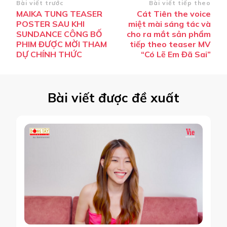
Điều
Bài viết trước
Bài viết tiếp theo
MAIKA TUNG TEASER
Cát Tiên the voice
hướng
POSTER SAU KHI
miệt mài sáng tác và
bài
SUNDANCE CÔNG BỐ
cho ra mắt sản phẩm
PHIM ĐƯỢC MỜI THAM
tiếp theo teaser MV
viết
DỰ CHÍNH THỨC
“Có Lẽ Em Đã Sai”
Bài viết được đề xuất