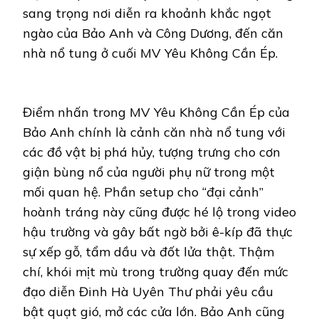
sang trọng nơi diễn ra khoảnh khắc ngọt
ngào của Bảo Anh và Công Dương, đến căn
nhà nổ tung ở cuối MV Yêu Không Cần Ép.
Điểm nhấn trong MV Yêu Không Cần Ép của
Bảo Anh chính là cảnh căn nhà nổ tung với
các đồ vật bị phá hủy, tượng trưng cho cơn
giận bùng nổ của người phụ nữ trong một
mối quan hệ. Phần setup cho “đại cảnh”
hoành tráng này cũng được hé lộ trong video
hậu trường và gây bất ngờ bởi ê-kíp đã thực
sự xếp gỗ, tẩm dầu và đốt lửa thật. Thậm
chí, khói mịt mù trong trường quay đến mức
đạo diễn Đinh Hà Uyên Thư phải yêu cầu
bật quạt gió, mở các cửa lớn. Bảo Anh cũng