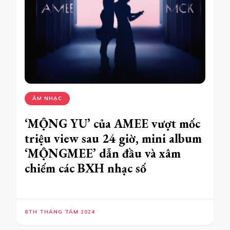
ÂM NHẠC
‘MỘNG YU’ của AMEE vượt mốc
triệu view sau 24 giờ, mini album
‘MỘNGMEE’ dẫn đầu và xâm
chiếm các BXH nhạc số
8TH THÁNG TÁM 2024