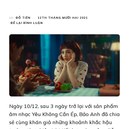
bởi
ĐỖ TIÊN
12TH THÁNG MƯỜI HAI 2021
TẠI
ĐỂ LẠI BÌNH LUẬN
BẢO
ANH
TIẾT
LỘ
HẬU
TRƯỜNG
CẢNH
TREO
NGƯỜI,
LÀM
MỘT
CĂN
NHÀ
NỔ
TUNG
Ngày 10/12, sau 3 ngày trở lại với sản phẩm
TRONG
MV
âm nhạc Yêu Không Cần Ép, Bảo Anh đã chia
YÊU
sẻ cùng khán giả những khoảnh khắc hậu
KHÔNG
CẦN