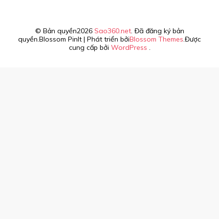
© Bản quyền2026
Sao360.net
. Đã đăng ký bản
quyền.
Blossom PinIt | Phát triển bởi
Blossom Themes
.Được
cung cấp bởi
WordPress
.