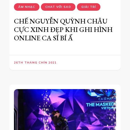
ÂM NHẠC
CHAT VỚI SAO
GIẢI TRÍ
CHẾ NGUYỄN QUỲNH CHÂU
CỰC XINH ĐẸP ​KHI GHI HÌNH
ONLINE CA SĨ BÍ Ẩ
26TH THÁNG CHÍN 2021