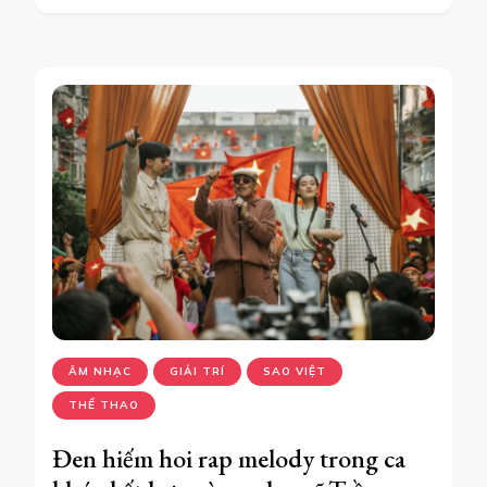
ÂM NHẠC
GIẢI TRÍ
SAO VIỆT
THỂ THAO
Đen hiếm hoi rap melody trong ca