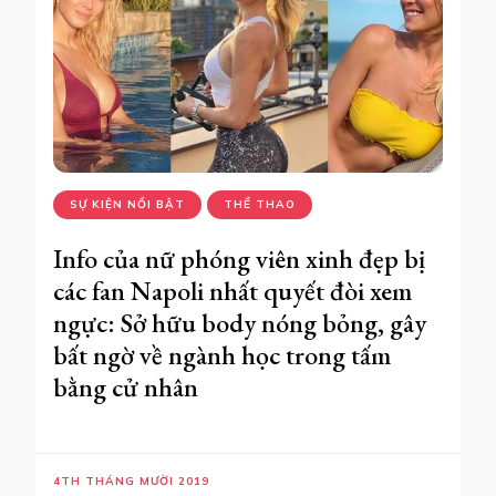
SỰ KIỆN NỔI BẬT
THỂ THAO
Info của nữ phóng viên xinh đẹp bị
các fan Napoli nhất quyết đòi xem
ngực: Sở hữu body nóng bỏng, gây
bất ngờ về ngành học trong tấm
bằng cử nhân
4TH THÁNG MƯỜI 2019