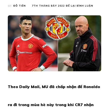
TẠI
bởi
ĐỖ TIÊN
7TH THÁNG BẢY 2022
ĐỂ LẠI BÌNH LUẬN
TIN
MỚI
NHẤT
VỤ
RONALDO:
MU
“BUÔNG
SÚNG”,
HUYỀN
THOẠI
THỪA
NHẬN
ĐẮNG
LÒNG
Theo Daily Mail, MU đã chấp nhận để Ronaldo
ra đi trong mùa hè này trong khi CR7 nhận