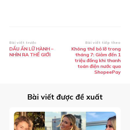
Điều
Bài viết trước
Bài viết tiếp theo
DẤU ẤN LỮ HÀNH –
Không thể bỏ lỡ trong
hướng
NHÌN RA THẾ GIỚI
tháng 7: Giảm đến 1
bài
triệu đồng khi thanh
toán điện nước qua
viết
ShopeePay
Bài viết được đề xuất