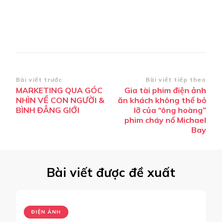
Điều
Bài viết trước
Bài viết tiếp theo
MARKETING QUA GÓC
Gia tài phim điện ảnh
hướng
NHÌN VỀ CON NGƯỜI &
ăn khách không thể bỏ
bài
BÌNH ĐẲNG GIỚI
lỡ của “ông hoàng”
phim cháy nổ Michael
viết
Bay
Bài viết được đề xuất
ĐIỆN ẢNH