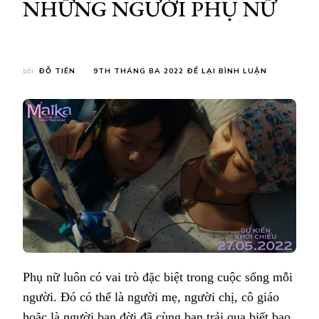
NHỮNG NGƯỜI PHỤ NỮ
TẠI
bởi
ĐỖ TIÊN
9TH THÁNG BA 2022
ĐỂ LẠI BÌNH LUẬN
HÀNH
TRÌNH
CỦA
CÁC
NHÂN
VẬT
TRONG
MAIKA
LUÔN
GẮN
LIỀN
VỚI
HÌNH
BÓNG
CỦA
Phụ nữ luôn có vai trò đặc biệt trong cuộc sống mỗi
NHỮNG
NGƯỜI
người. Đó có thể là người mẹ, người chị, cô giáo
PHỤ
NỮ
hoặc là người bạn đời đã cùng bạn trải qua biết bao