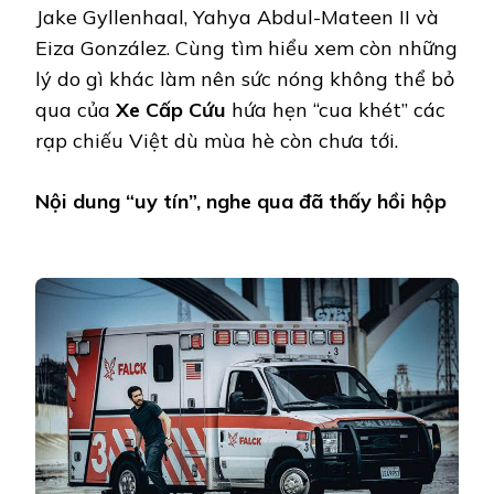
TẠI
Jake Gyllenhaal, Yahya Abdul-Mateen II và
RẠP
Eiza González. Cùng tìm hiểu xem còn những
lý do gì khác làm nên sức nóng không thể bỏ
qua của
Xe Cấp Cứu
hứa hẹn “cua khét” các
rạp chiếu Việt dù mùa hè còn chưa tới.
Nội dung “uy tín”, nghe qua đã thấy hồi hộp