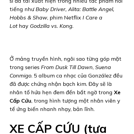
sĩ đa tài xuất hiện trong nhiều tác phẩm nổi
tiếng như
Baby Driver, Alita: Battle Angel,
Hobbs & Shaw
, phim Netflix
I Care a
Lot
hay
Godzilla vs. Kong.
Ở mảng truyền hình, ngôi sao từng góp mặt
trong series
From Dusk Till Dawn
,
Suena
Conmigo
. 5 album ca nhạc của González đều
đã được chứng nhận bạch kim. Đây sẽ là
nhân tố hứa hẹn đem đến bất ngờ trong
Xe
Cấp Cứu
, trong hình tượng một nhân viên y
tế ứng biến nhanh nhạy, bản lĩnh.
XE CẤP CỨU (tựa