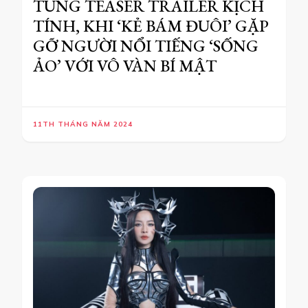
TUNG TEASER TRAILER KỊCH
TÍNH, KHI ‘KẺ BÁM ĐUÔI’ GẶP
GỠ NGƯỜI NỔI TIẾNG ‘SỐNG
ẢO’ VỚI VÔ VÀN BÍ MẬT
11TH THÁNG NĂM 2024