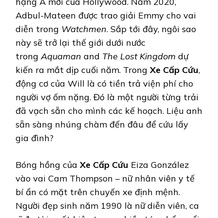
hạng A mới của Hollywood. Năm 2020,
Adbul-Mateen được trao giải Emmy cho vai
diễn trong
Watchmen
. Sắp tới đây, ngôi sao
này sẽ trở lại thế giới dưới nước
trong
Aquaman
and
The Lost Kingdom
dự
kiến ra mắt dịp cuối năm. Trong
Xe Cấp Cứu
,
động cơ của Will là có tiền trả viện phí cho
người vợ ốm nặng. Đó là một người từng trải
đã vạch sẵn cho mình các kế hoạch. Liệu anh
sẵn sàng nhúng chàm đến đâu để cứu lấy
gia đình?
Bóng hồng của
Xe Cấp Cứu
Eiza González
vào vai Cam Thompson – nữ nhân viên y tế
bí ẩn có mặt trên chuyến xe định mệnh.
Người đẹp sinh năm 1990 là nữ diễn viên, ca