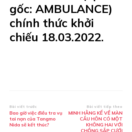
gốc: AMBULANCE)
chính thức khởi
chiếu 18.03.2022.
Điều
Bài viết trước
Bài viết tiếp theo
Bao giờ việc điều tra vụ
MINH HẰNG KỂ VỀ MÀN
hướng
tai nạn của Tangmo
CẦU HÔN CÓ MỘT
bài
Nida sẽ kết thúc?
KHÔNG HAI VỚI
CHỒNG SẮP CƯỚI