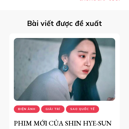
viết
Bài viết được đề xuất
ĐIỆN ẢNH
GIẢI TRÍ
SAO QUỐC TẾ
PHIM MỚI CỦA SHIN HYE-SUN