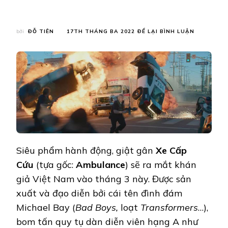
TẠI
bởi
ĐỖ TIÊN
17TH THÁNG BA 2022
ĐỂ LẠI BÌNH LUẬN
AMBULAN
|
NHỮNG
LÝ
DO
XE
CẤP
CỨU
LÀ
SIÊU
PHẨM
HÀNH
Siêu phẩm hành động, giật gân
Xe Cấp
ĐỘNG
HỒI
Cứu
(tựa gốc:
Ambulance
) sẽ ra mắt khán
HỘP,
giả Việt Nam vào tháng 3 này. Được sản
KỊCH
TÍCH
xuất và đạo diễn bởi cái tên đình đám
KHÔNG
Michael Bay (
Bad Boys,
loạt
Transformers
…),
THỂ
BỎ
bom tấn quy tụ dàn diễn viên hạng A như
LỠ