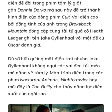
diễn để đời trong phim tâm lý giật
gân
Donnie Darko
mà sau này đã trở thành
kinh điển của dòng phim
Cult
. Vai diễn cao
bồi đồng tính của anh trong
Brokeback
Mountain
đóng cặp cùng tài tử quá cố Heath
Ledger ghi tên Jake Gyllenhaal với một đề cử
Oscar danh giá.
Dù sở hữu gương mặt điển trai nhưng Jake
Gyllenhaal không ngại các vai đen tối, méo
mó nặng về tâm lý. Màn trình diễn trong các
phim
Nocturnal Animals, Nightcrawler
hay
mới đây là
The Guilty
cho thấy năng lực diễn
xuất của ngôi sao.