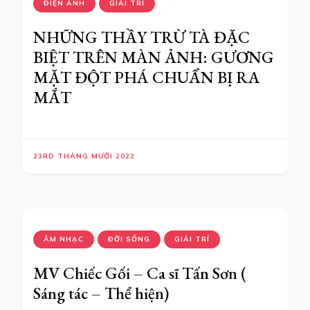
ĐIỆN ẢNH
GIẢI TRÍ
NHỮNG THẦY TRỪ TÀ ĐẶC
BIỆT TRÊN MÀN ẢNH: GƯƠNG
MẶT ĐỘT PHÁ CHUẨN BỊ RA
MẮT
23RD THÁNG MƯỜI 2022
ÂM NHẠC
ĐỜI SỐNG
GIẢI TRÍ
MV Chiếc Gối – Ca sĩ Tấn Sơn (
Sáng tác – Thể hiện)