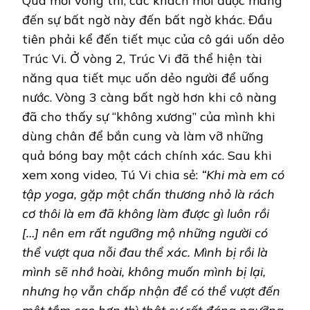
Qua mỗi vòng thi, các khách mời được mang
đến sự bất ngờ này đến bất ngờ khác. Đầu
tiên phải kể đến tiết mục của cô gái uốn dẻo
Trúc Vi. Ở vòng 2, Trúc Vi đã thể hiện tài
năng qua tiết mục uốn dẻo người để uống
nước. Vòng 3 càng bất ngờ hơn khi cô nàng
đã cho thấy sự “không xương” của mình khi
dùng chân để bắn cung và làm vỡ những
quả bóng bay một cách chính xác. Sau khi
xem xong video, Tú Vi chia sẻ:
“Khi mà em có
tập yoga, gặp một chấn thương nhỏ là rách
cơ thôi là em đã không làm được gì luôn rồi
[…] nên em rất ngưỡng mộ những người có
thể vượt qua nỗi đau thể xác. Mình bị rồi là
mình sẽ nhớ hoài, không muốn mình bị lại,
nhưng họ vẫn chấp nhận để có thể vượt đến