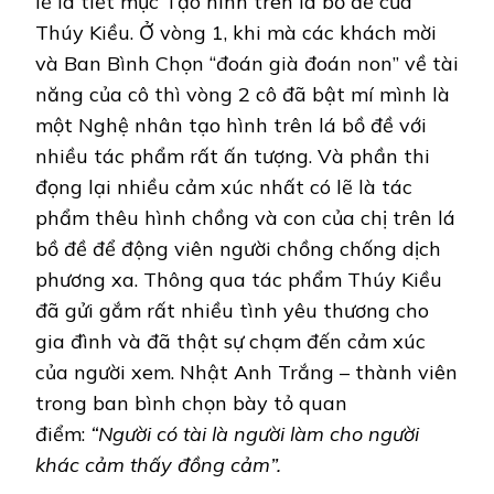
lẽ là tiết mục Tạo hình trên lá bồ đề của
Thúy Kiều. Ở vòng 1, khi mà các khách mời
và Ban Bình Chọn “đoán già đoán non” về tài
năng của cô thì vòng 2 cô đã bật mí mình là
một Nghệ nhân tạo hình trên lá bồ đề với
nhiều tác phẩm rất ấn tượng. Và phần thi
đọng lại nhiều cảm xúc nhất có lẽ là tác
phẩm thêu hình chồng và con của chị trên lá
bồ đề để động viên người chồng chống dịch
phương xa. Thông qua tác phẩm Thúy Kiều
đã gửi gắm rất nhiều tình yêu thương cho
gia đình và đã thật sự chạm đến cảm xúc
của người xem. Nhật Anh Trắng – thành viên
trong ban bình chọn bày tỏ quan
điểm:
“Người có tài là người làm cho người
khác cảm thấy đồng cảm”.