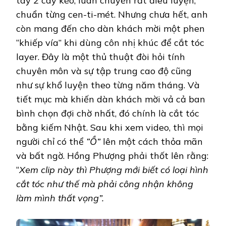
tay 2 cây kéo, luân chuyển rất điêu luyện,
chuẩn từng cen-ti-mét. Nhưng chưa hết, anh
còn mang đến cho dàn khách mời một phen
“khiếp vía” khi dùng côn nhị khúc để cắt tóc
layer. Đây là một thủ thuật đòi hỏi tính
chuyên môn và sự tập trung cao độ cũng
như sự khổ luyện theo từng năm tháng. Và
tiết mục mà khiến dàn khách mời vả cả ban
bình chọn đợi chờ nhất, đó chính là cắt tóc
bằng kiếm Nhật. Sau khi xem video, thì mọi
người chỉ có thể
“Ồ”
lên một cách thỏa mãn
và bất ngờ. Hồng Phượng phải thốt lên rằng:
“
Xem clip này thì Phượng mới biết có loại hình
cắt tóc như thế mà phải công nhận không
làm mình thất vọng”.