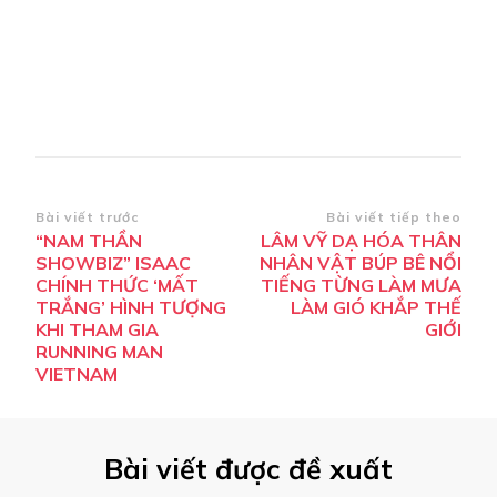
Điều
Bài viết trước
Bài viết tiếp theo
“NAM THẦN
LÂM VỸ DẠ HÓA THÂN
hướng
SHOWBIZ” ISAAC
NHÂN VẬT BÚP BÊ NỔI
bài
CHÍNH THỨC ‘MẤT
TIẾNG TỪNG LÀM MƯA
TRẮNG’ HÌNH TƯỢNG
LÀM GIÓ KHẮP THẾ
viết
KHI THAM GIA
GIỚI
RUNNING MAN
VIETNAM
Bài viết được đề xuất