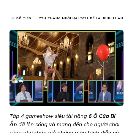
TẠI
bởi
ĐỖ TIÊN
7TH THÁNG MƯỜI HAI 2021
ĐỂ LẠI BÌNH LUẬN
NGƯ
MỘ
NIỀM
ĐAM
MÊ
VỚI
XIẾC
UỐN
DẺO
CỦA
CÔ
GÁI
NHỎ
NHẮ
TRÚC
VI
Tập 4 gameshow siêu tài năng
6 Ô Cửa Bí
Ẩn
đã lên sóng và mang đến cho người chơi
cũng như khán giả những màn trình diễn vô