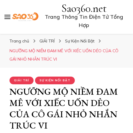
Sao360.net
Trang Thông Tin Điện Tử Tổng
Hợp
Trang chủ
GIẢI TRÍ
Sự Kiện Nổi Bật
NGƯỠNG MỘ NIỀM ĐAM MÊ VỚI XIẾC UỐN DẺO CỦA CÔ
GÁI NHỎ NHẮN TRÚC VI
GIẢI TRÍ
SỰ KIỆN NỔI BẬT
NGƯỠNG MỘ NIỀM ĐAM
MÊ VỚI XIẾC UỐN DẺO
CỦA CÔ GÁI NHỎ NHẮN
TRÚC VI