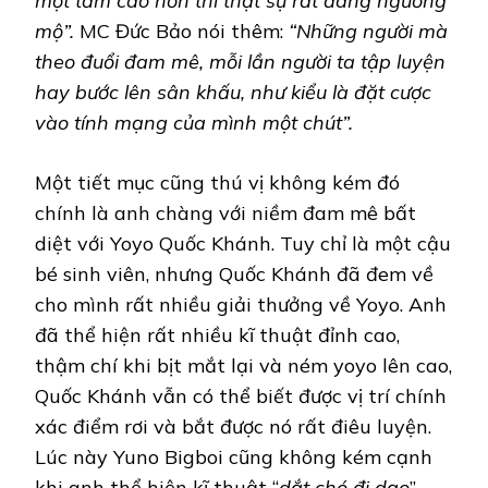
một tầm cao hơn thì thật sự rất đáng ngưỡng
mộ”.
MC Đức Bảo nói thêm:
“Những người mà
theo đuổi đam mê, mỗi lần người ta tập luyện
hay bước lên sân khấu, như kiểu là đặt cược
vào tính mạng của mình một chút”.
Một tiết mục cũng thú vị không kém đó
chính là anh chàng với niềm đam mê bất
diệt với Yoyo Quốc Khánh. Tuy chỉ là một cậu
bé sinh viên, nhưng Quốc Khánh đã đem về
cho mình rất nhiều giải thưởng về Yoyo. Anh
đã thể hiện rất nhiều kĩ thuật đỉnh cao,
thậm chí khi bịt mắt lại và ném yoyo lên cao,
Quốc Khánh vẫn có thể biết được vị trí chính
xác điểm rơi và bắt được nó rất điêu luyện.
Lúc này Yuno Bigboi cũng không kém cạnh
khi anh thể hiện kĩ thuật “
dắt chó đi dạo
”