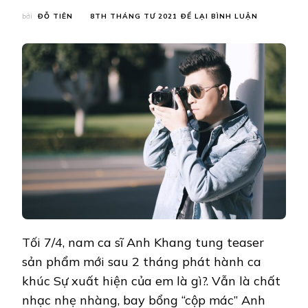
TẠI
bởi
ĐỖ TIÊN
8TH THÁNG TƯ 2021
ĐỂ LẠI BÌNH LUẬN
ANH
KHANG
TUNG
TEASER
NHÁ
HÀNG
SẢN
PHẨM
MỚI
VỚI
GIAI
ĐIỆU
VÀ
CA
TỪ
“NGỌT
LỊM”
Tối 7/4, nam ca sĩ Anh Khang tung teaser
sản phẩm mới sau 2 tháng phát hành ca
khúc Sự xuất hiện của em là gì?. Vẫn là chất
nhạc nhẹ nhàng, bay bổng “cộp mác” Anh