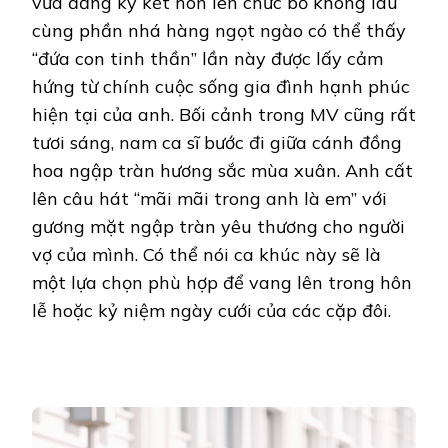
vừa đăng ký kết hôn lên chức bố không lâu
cùng phần nhá hàng ngọt ngào có thể thấy
“đứa con tinh thần” lần này được lấy cảm
hứng từ chính cuộc sống gia đình hạnh phúc
hiện tại của anh. Bối cảnh trong MV cũng rất
tươi sáng, nam ca sĩ bước đi giữa cánh đồng
hoa ngập tràn hương sắc mùa xuân. Anh cất
lên câu hát “mãi mãi trong anh là em” với
gương mặt ngập tràn yêu thương cho người
vợ của mình. Có thể nói ca khúc này sẽ là
một lựa chọn phù hợp để vang lên trong hôn
lễ hoặc kỷ niệm ngày cưới của các cặp đôi.