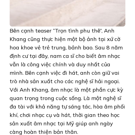
Bên cạnh teaser “Trọn tình phu thê”, Anh
Khang cũng thực hiện một bộ ảnh tại xứ cờ
hoa khoe vẻ trẻ trung, bảnh bao. Sau 8 năm
định cư tại đây, nam ca sĩ cho biết âm nhạc
vẫn là công việc chính và duy nhất của
mình. Bên cạnh việc đi hát, anh còn giữ vai
trò nhà sản xuất cho các nghệ sĩ hải ngoại.
Với Anh Khang, âm nhạc là một phần cực kỳ
quan trọng trong cuộc sống. Là một nghệ sĩ
đa tài với khả năng tự sáng tác, hòa âm phối
khí, chơi nhạc cụ và hát, thời gian theo học
sản xuất âm nhạc tại Mỹ giúp anh ngày
càng hoàn thiện bản thân.