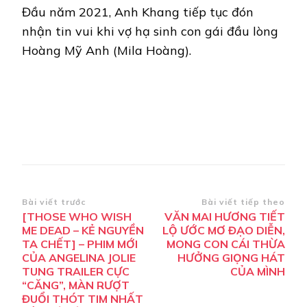
Đầu năm 2021, Anh Khang tiếp tục đón
nhận tin vui khi vợ hạ sinh con gái đầu lòng
Hoàng Mỹ Anh (Mila Hoàng).
Điều
Bài viết trước
Bài viết tiếp theo
[THOSE WHO WISH
VĂN MAI HƯƠNG TIẾT
hướng
ME DEAD – KẺ NGUYỀN
LỘ ƯỚC MƠ ĐẠO DIỄN,
bài
TA CHẾT] – PHIM MỚI
MONG CON CÁI THỪA
CỦA ANGELINA JOLIE
HƯỞNG GIỌNG HÁT
viết
TUNG TRAILER CỰC
CỦA MÌNH
“CĂNG”, MÀN RƯỢT
ĐUỔI THÓT TIM NHẤT