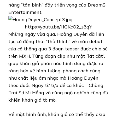
nàng “tân binh” đầy triển vọng của DreamS
Entertainment.
https://youtu.be/HGKcQ2_s8qY
Những ngày vừa qua, Hoàng Duyên đã liên
tục có động thái “thả thính” về màn debut
của cô thông qua 3 đoạn teaser được chia sẻ
trên MXH. Từng đoạn clip như một “lát cắt”,
giúp khán giả phần nào hình dung được rõ
ràng hơn về hình tượng, phong cách cũng
như chất liệu âm nhạc mà Hoàng Duyên
theo đuổi. Ngay từ tựa đề ca khúc – Chàng
Trai Sơ Mi Hồng vô cùng ngộ nghĩnh cũng đủ
khiến khán giả tò mò.
Về mặt hình ảnh, khán giả có thể thấy ekip