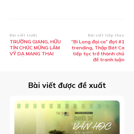
Điều
Bài viết trước
Bài viết tiếp theo
TRƯỜNG GIANG, HỮU
“Bi Long đại ca” đạt #1
hướng
TÍN CHÚC MỪNG LÂM
trending, Thập Bát Ca
bài
VỸ DẠ MANG THAI
tiếp tục trở thành chủ
đề tranh luận
viết
Bài viết được đề xuất