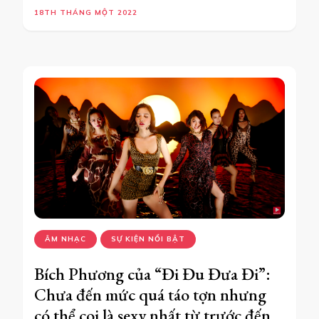
18TH THÁNG MỘT 2022
ÂM NHẠC
SỰ KIỆN NỔI BẬT
Bích Phương của “Đi Đu Đưa Đi”:
Chưa đến mức quá táo tợn nhưng
có thể coi là sexy nhất từ trước đến