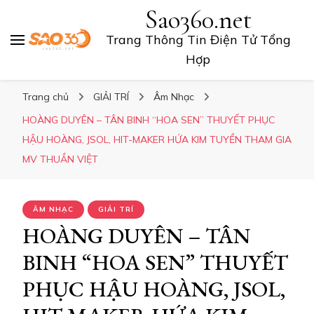
Sao360.net
Trang Thông Tin Điện Tử Tổng
Hợp
Trang chủ
GIẢI TRÍ
Âm Nhạc
HOÀNG DUYÊN – TÂN BINH “HOA SEN” THUYẾT PHỤC
HẬU HOÀNG, JSOL, HIT-MAKER HỨA KIM TUYỀN THAM GIA
MV THUẦN VIỆT
ÂM NHẠC
GIẢI TRÍ
HOÀNG DUYÊN – TÂN
BINH “HOA SEN” THUYẾT
PHỤC HẬU HOÀNG, JSOL,