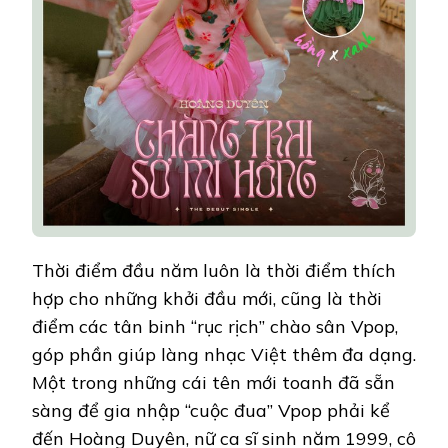
KIM
TUYỀN
THAM
GIA
MV
THUẦN
VIỆT
Thời điểm đầu năm luôn là thời điểm thích
hợp cho những khởi đầu mới, cũng là thời
điểm các tân binh “rục rịch” chào sân Vpop,
góp phần giúp làng nhạc Việt thêm đa dạng.
Một trong những cái tên mới toanh đã sẵn
sàng để gia nhập “cuộc đua” Vpop phải kể
đến Hoàng Duyên, nữ ca sĩ sinh năm 1999, cô