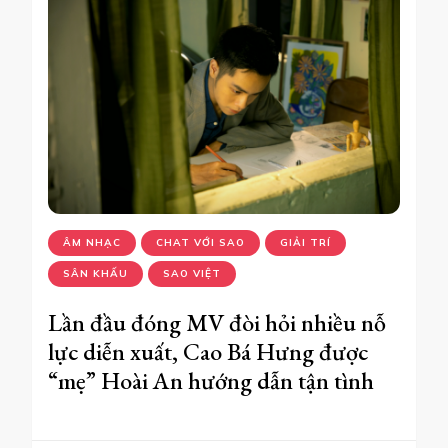
ÂM NHẠC
CHAT VỚI SAO
GIẢI TRÍ
SÂN KHẤU
SAO VIỆT
Lần đầu đóng MV đòi hỏi nhiều nỗ
lực diễn xuất, Cao Bá Hưng được
“mẹ” Hoài An hướng dẫn tận tình