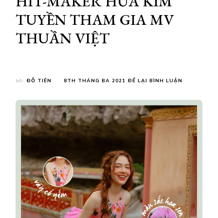
HIT-MAKER HỨA KIM
TUYỀN THAM GIA MV
THUẦN VIỆT
TẠI
bởi
ĐỖ TIÊN
8TH THÁNG BA 2021
ĐỂ LẠI BÌNH LUẬN
HOÀNG
DUYÊN
–
TÂN
BINH
“HOA
SEN”
THUYẾT
PHỤC
HẬU
HOÀNG,
JSOL,
HIT-
MAKER
HỨA