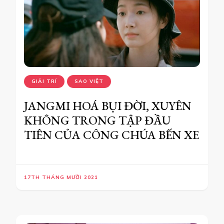
GIẢI TRÍ
SAO VIỆT
JANGMI HOÁ BỤI ĐỜI, XUYÊN
KHÔNG TRONG TẬP ĐẦU
TIÊN CỦA CÔNG CHÚA BẾN XE
17TH THÁNG MƯỜI 2021