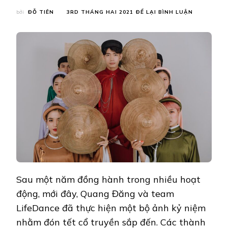
TẠI
bởi
ĐỖ TIÊN
3RD THÁNG HAI 2021
ĐỂ LẠI BÌNH LUẬN
QUANG
ĐĂNG
THỰC
HIỆN
BỘ
ẢNH
TẾT
ĐỘC
ĐÁO
GHI
DẤU
1
NĂM
2020
THÀNH
CÔNG
Sau một năm đồng hành trong nhiều hoạt
động, mới đây, Quang Đăng và team
LifeDance đã thực hiện một bộ ảnh kỷ niệm
nhằm đón tết cổ truyền sắp đến. Các thành