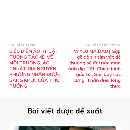
Điều
Bài viết trước
Bài viết tiếp theo
BIỂU DIỄN ẢO THUẬT
VÌ YÊU MÀ ĐẤU | Gặp
hướng
TƯƠNG TÁC 4D VỀ
gỡ dàn nhân vật dễ
bài
MÔI TRƯỜNG, ẢO
thương sẽ đại náo màn
THUẬT GIA NGUYỄN
ảnh dịp Tết: Chiến binh
viết
PHƯƠNG NHẬN ĐƯỢC
gấu túi, Sóc bay cục
BẰNG KHEN CỦA THỦ
cưng, Thần điêu lông
TƯỚNG
thưa
Bài viết được đề xuất