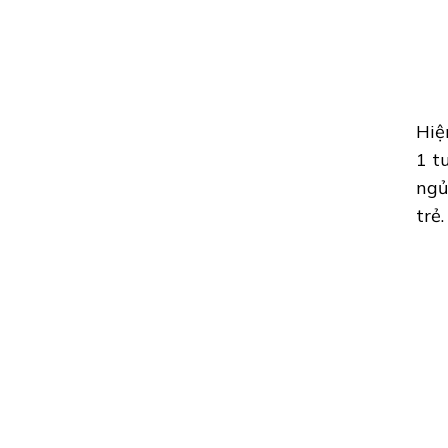
Hiệ
1 t
ngủ
trẻ.