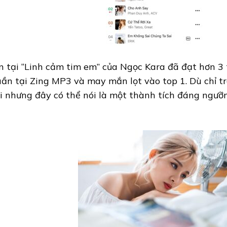
n tại “Linh cảm tim em” của Ngọc Kara đã đạt hơn 3 
uần tại Zing MP3 và may mắn lọt vào top 1. Dù chỉ t
i nhưng đây có thể nói là một thành tích đáng ngưỡ