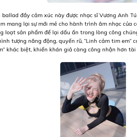
 ballad đầy cảm xúc này được nhạc sĩ Vương Anh Tú 
m mang lại sự mới mẻ cho hành trình âm nhạc của cô 
g loạt sản phẩm để lại dấu ấn trong lòng công chú
hình tượng năng động, quyến rũ, “Linh cảm tim em” c
m” khác biệt, khiến khán giả càng công nhận hơn tài 