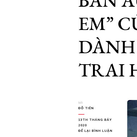
BẢN A
EM” C
DÀNH
TRAI 
bởi
ĐỖ TIÊN
13TH THÁNG BẢY
2020
TẠI
ĐỂ LẠI BÌNH LUẬN
BẢN