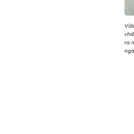
Vừa
chi
ra 
ngà