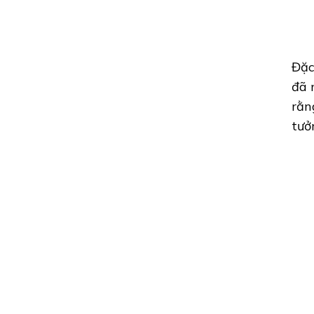
Đặc
đã 
rằn
tưở