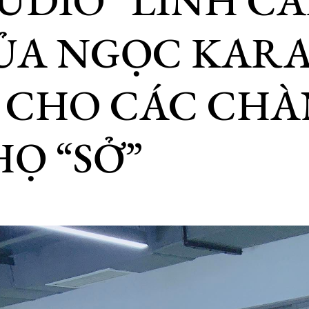
UDIO “LINH C
ỦA NGỌC KAR
 CHO CÁC CH
HỌ “SỞ”