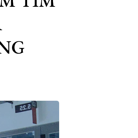
ẢM TIM
A
ÀNG