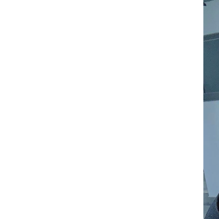
AUDIO
“LINH
CẢM
TIM
EM”
CỦA
NGỌC
KARA
DÀNH
CHO
CÁC
CHÀNG
TRAI
HỌ
“SỞ”