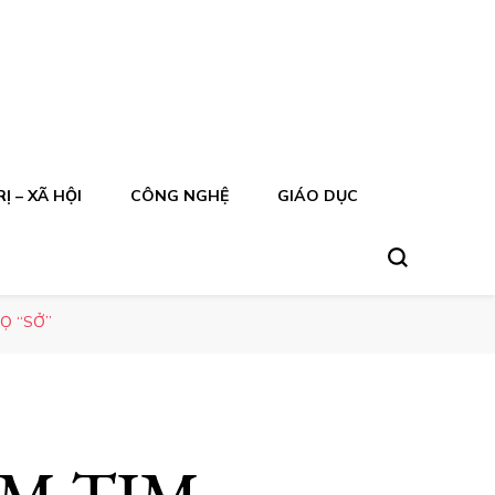
Ị – XÃ HỘI
CÔNG NGHỆ
GIÁO DỤC
Ọ “SỞ”