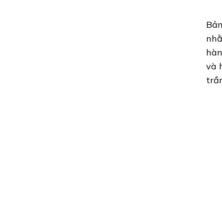
Bản
nhằ
hàn
và 
trầ