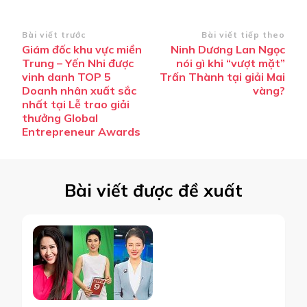
Điều
Bài viết trước
Bài viết tiếp theo
Giám đốc khu vực miền
Ninh Dương Lan Ngọc
hướng
Trung – Yến Nhi được
nói gì khi “vượt mặt”
bài
vinh danh TOP 5
Trấn Thành tại giải Mai
Doanh nhân xuất sắc
vàng?
viết
nhất tại Lễ trao giải
thưởng Global
Entrepreneur Awards
Bài viết được đề xuất