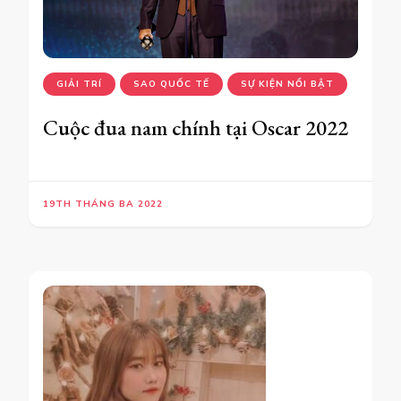
GIẢI TRÍ
SAO QUỐC TẾ
SỰ KIỆN NỔI BẬT
Cuộc đua nam chính tại Oscar 2022
19TH THÁNG BA 2022