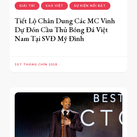
GIẢI TRÍ
SAO VIỆT
SỰ KIỆN NỔI BẬT
Tiết Lộ Chân Dung Các MC Vinh
Dự Đón Cầu Thủ Bóng Đá Việt
Nam Tại SVĐ Mỹ Đình
1ST THÁNG CHÍN 2018