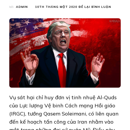
TẠI
bởi
ADMIN
10TH THÁNG MỘT 2020
ĐỂ LẠI BÌNH LUẬN
TỔNG
THỐNG
TRUMP:
SOLEIMAIN
ĐỊNH
‘THỔI
BAY’
ĐẠI
SỨ
QUÁN
MỸ
Vụ sát hại chỉ huy đơn vị tinh nhuệ Al-Quds
của Lực lượng Vệ binh Cách mạng Hồi giáo
(IRGC), tướng Qasem Soleimani, có liên quan
đến kế hoạch tấn công của Iran nhằm vào
một trong những đại sứ quán Mỹ. Điều này