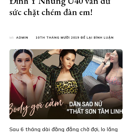
Đinh Y Nhung U40 vẫn dư
sức chặt chém đàn em!
TẠI
bởi
ADMIN
10TH THÁNG MƯỜI 2019
ĐỂ LẠI BÌNH LUẬN
NHAN
SẮC
VÀ
BODY
DÀN
SAO
NỮ
“THẤT
SƠN
TÂM
LINH”:
SEXY
“BỨC
THỞ”,
HOÀNG
YẾN
LỘT
Sau 6 tháng dài đằng đẵng chờ đợi, lo lắng