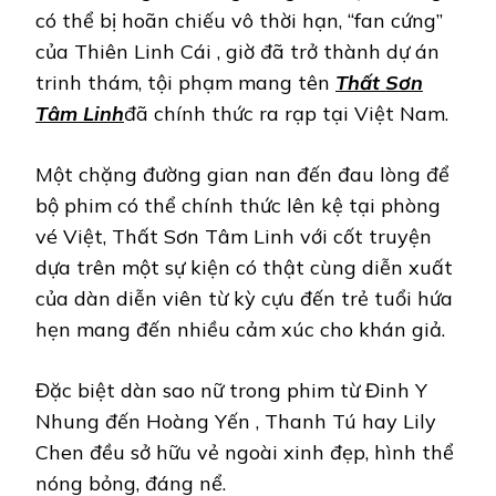
XÁC,
có thể bị hoãn chiếu vô thời hạn, “fan cứng”
ĐINH
Y
của Thiên Linh Cái , giờ đã trở thành dự án
NHUNG
trinh thám, tội phạm mang tên
Thất Sơn
U40
VẪN
Tâm Linh
đã chính thức ra rạp tại Việt Nam.
DƯ
SỨC
CHẶT
Một chặng đường gian nan đến đau lòng để
CHÉM
bộ phim có thể chính thức lên kệ tại phòng
ĐÀN
EM!
vé Việt, Thất Sơn Tâm Linh với cốt truyện
dựa trên một sự kiện có thật cùng diễn xuất
của dàn diễn viên từ kỳ cựu đến trẻ tuổi hứa
hẹn mang đến nhiều cảm xúc cho khán giả.
Đặc biệt dàn sao nữ trong phim từ Đinh Y
Nhung đến Hoàng Yến , Thanh Tú hay Lily
Chen đều sở hữu vẻ ngoài xinh đẹp, hình thể
nóng bỏng, đáng nể.