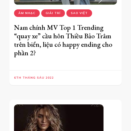
ÂM NHẠC
GIẢI TRÍ
SAO VIỆT
Nam chính MV Top 1 Trending
“quay xe” cầu hôn Thiều Bảo Trâm
trên biển, liệu có happy ending cho
phần 2?
6TH THÁNG SÁU 2022