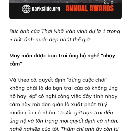
Bức ảnh của Thái Nhã Vân vinh dự là 1 trong
3 bức ảnh nude đẹp nhất thế giới.
May mắn được bạn trai ủng hộ nghề “nhạy
cảm”
Và theo cô, quyết định “dừng cuộc chơi”
không phải là do bạn trai của cô không ủng
hộ hay “ép” cô nghỉ công việc đầy tính nhạy
cảm này mà đơn giản là xuất phát từ ý
muốn của cá nhân. “
Trước giờ bạn trai đều
ủng hộ và tôn trọng mọi quyết định cá nhân,
nghề nghiệp của tôi. Thậm chí anh ấy còn tự