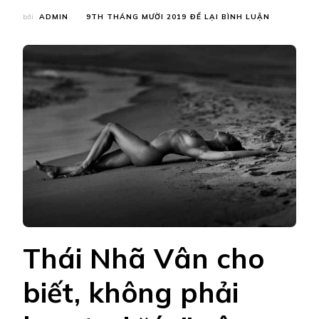
TẠI
bởi
ADMIN
9TH THÁNG MƯỜI 2019
ĐỂ LẠI BÌNH LUẬN
MỸ
NỮ
VIỆT
CÓ
ẢNH
NUDE
ĐẸP
TOP
3
THẾ
GIỚI:
“KHÔNG
PHẢI
BẠN
TRAI
ÉP
TÔI
Thái Nhã Vân cho
NGHỈ
VIỆC
biết, không phải