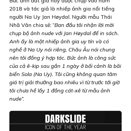
Bức ảnh đắt giá này được chụp vào năm
2018 và tác giả là nhiếp ảnh gia nổi tiếng
người Na Uy Jan Høydal. Người mẫu Thái
Nhã Vân chia sẻ: “
Ban đầu tôi nhận lời mời
chụp bộ ảnh nude với Jan Høydal để in sách.
Anh ấy là một nhiếp ảnh gia uy tín và có
nghề ở Na Uy nói riêng, Châu Âu nói chung
nên tôi đồng ý hợp tác. Bức ảnh là công sức
của cả ê-kip sau gần 1 ngày ở bối cảnh là bãi
biển Sola (Na Uy). Tôi cũng không quan tâm
giá trị giải thưởng bao nhiêu vì từ trước tới giờ
tôi chưa hề lấy 1 đồng cát-xê từ mẫu ảnh
nude”.