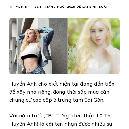
TẠI
bởi
ADMIN
1ST THÁNG MƯỜI 2019
ĐỂ LẠI BÌNH LUẬN
BÀ
TƯNG
HUYỀN
ANH
XÂY
NHÀ,
MUA
CHUNG
CƯ
Ở
SÀI
GÒN
TRƯỚC
NĂM
Huyền Anh cho biết hiện tại đang dồn tiền
30
TUỔI
để xây nhà riêng, đồng thời sắp mua căn
chung cư cao cấp ở trung tâm Sài Gòn.
Vài năm trước, “Bà Tưng” (tên thật: Lê Thị
Huyền Anh) là cái tên nhận được nhiều sự