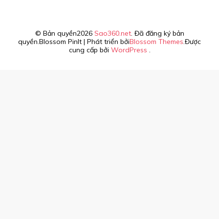
© Bản quyền2026
Sao360.net
. Đã đăng ký bản
quyền.
Blossom PinIt | Phát triển bởi
Blossom Themes
.Được
cung cấp bởi
WordPress
.