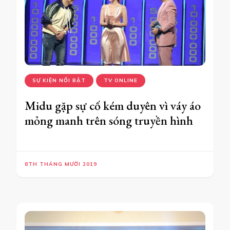
SỰ KIỆN NỔI BẬT
TV ONLINE
Midu gặp sự cố kém duyên vì váy áo
mỏng manh trên sóng truyền hình
8TH THÁNG MƯỜI 2019