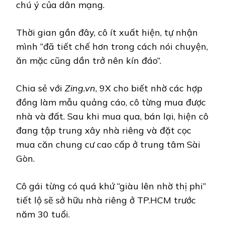
chú ý của dân mạng.
Thời gian gần đây, cô ít xuất hiện, tự nhận
mình “đã tiết chế hơn trong cách nói chuyện,
ăn mặc cũng dần trở nên kín đáo”.
Chia sẻ với
Zing.vn
, 9X cho biết nhờ các hợp
đồng làm mẫu quảng cáo, cô từng mua được
nhà và đất. Sau khi mua qua, bán lại, hiện cô
đang tập trung xây nhà riêng và đặt cọc
mua căn chung cư cao cấp ở trung tâm Sài
Gòn.
Cô gái từng có quá khứ “giàu lên nhờ thị phi”
tiết lộ sẽ sở hữu nhà riêng ở TP.HCM trước
năm 30 tuổi.