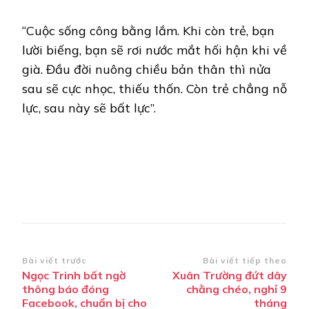
“Cuộc sống công bằng lắm. Khi còn trẻ, bạn
lười biếng, bạn sẽ rơi nước mắt hối hận khi về
già. Đầu đời nuông chiều bản thân thì nửa
sau sẽ cực nhọc, thiếu thốn. Còn trẻ chẳng nỗ
lực, sau này sẽ bất lực”.
Điều
Bài viết trước
Bài viết tiếp theo
Ngọc Trinh bất ngờ
Xuân Trường đứt dây
hướng
thông báo đóng
chằng chéo, nghỉ 9
bài
Facebook, chuẩn bị cho
tháng