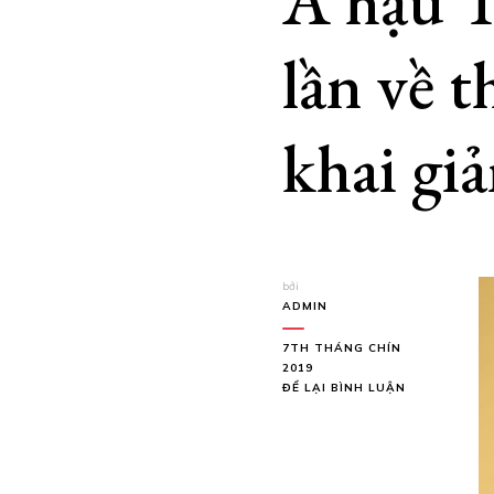
Á hậu T
lần về 
khai gi
bởi
ADMIN
7TH THÁNG CHÍN
2019
TẠI
ĐỂ LẠI BÌNH LUẬN
Á
HẬU
TƯỜNG
SAN
XÚC