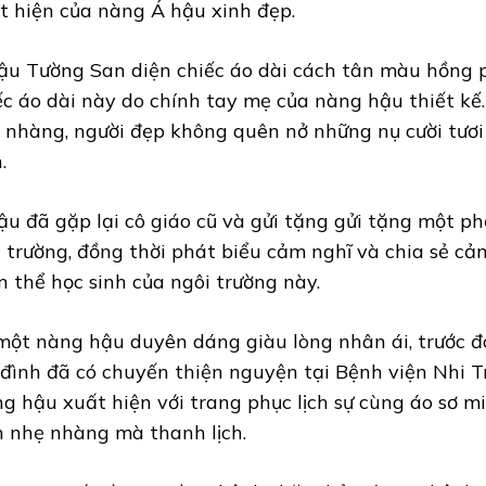
t hiện của nàng Á hậu xinh đẹp.
ậu Tường San diện chiếc áo dài cách tân màu hồng p
ếc áo dài này do chính tay mẹ của nàng hậu thiết kế.
 nhàng, người đẹp không quên nở những nụ cười tươi
.
ậu đã gặp lại cô giáo cũ và gửi tặng gửi tặng một p
 trường, đồng thời phát biểu cảm nghĩ và chia sẻ c
n thể học sinh của ngôi trường này.
một nàng hậu duyên dáng giàu lòng nhân ái, trước đ
 đình đã có chuyến thiện nguyện tại Bệnh viện Nhi T
g hậu xuất hiện với trang phục lịch sự cùng áo sơ mi
n nhẹ nhàng mà thanh lịch.