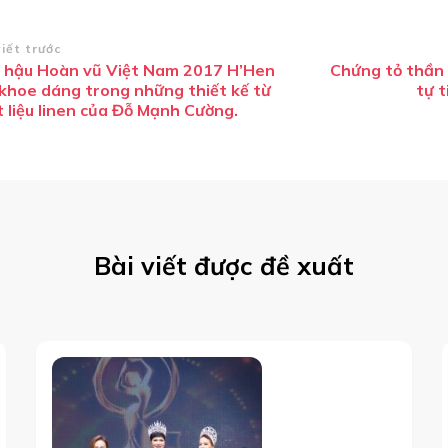
ều
viết trước
 hậu Hoàn vũ Việt Nam 2017 H’Hen
Chứng tỏ thần 
ướng
 khoe dáng trong những thiết kế từ
tự t
i
 liệu linen của Đỗ Mạnh Cường.
ết
Bài viết được đề xuất