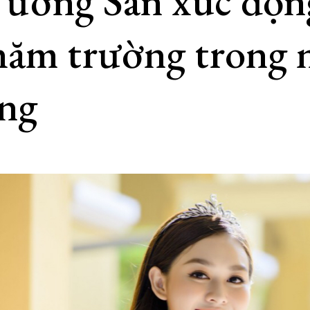
ường San xúc độn
thăm trường trong 
ảng