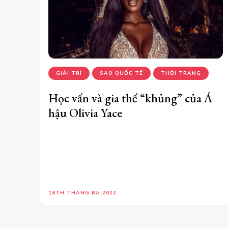
GIẢI TRÍ
SAO QUỐC TẾ
THỜI TRANG
Học vấn và gia thế “khủng” của Á
hậu Olivia Yace
18TH THÁNG BA 2022