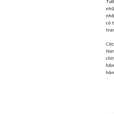
Tườ
nhữ
nhâ
có 
tra
Các
Nam
chí
hâm
hàn