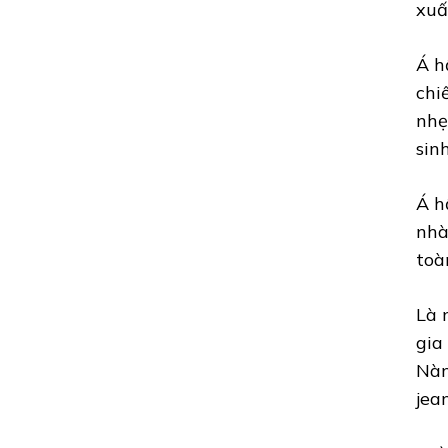
xuấ
Á h
chi
nhẹ
sinh
Á h
nhà
toà
Là 
gia
Nàn
jea