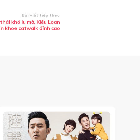
Bài viết tiếp theo
thái khó lu mờ, Kiều Loan
in khoe catwalk đỉnh cao