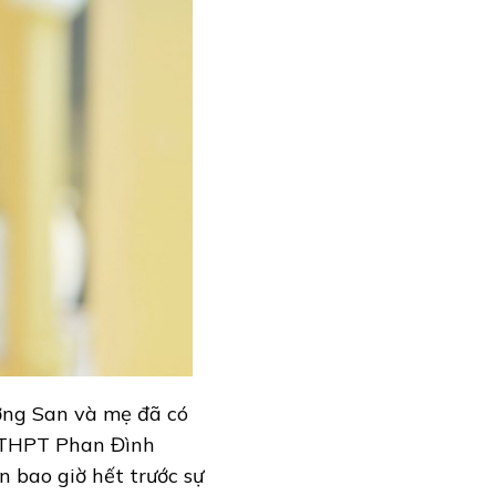
ờng San và mẹ đã có
g THPT Phan Đình
 bao giờ hết trước sự