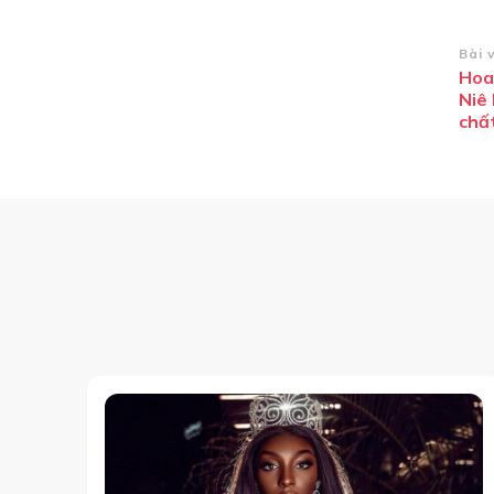
Đi
Bài 
Hoa
h
Niê
bà
chất
vi