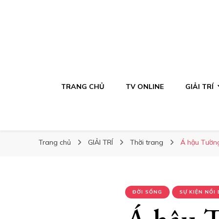
TRANG CHỦ
TV ONLINE
GIẢI TRÍ
Trang chủ
GIẢI TRÍ
Thời trang
Á hậu Tường
ĐỜI SỐNG
SỰ KIỆN NỔI