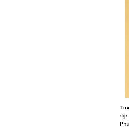
ĐỘNG
TRONG
LẦN
VỀ
THĂM
TRƯỜNG
TRONG
NGÀY
KHAI
GIẢNG
Tro
dịp
Phù