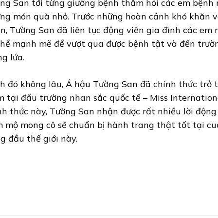
ng San tới từng giường bệnh thăm hỏi các em bệnh 
ng món quà nhỏ. Trước những hoàn cảnh khó khăn v
n, Tường San đã liên tục động viên gia đình các em
thể mạnh mẽ để vượt qua được bệnh tật và đến trườ
ng lứa.
h đó không lâu, Á hậu Tường San đã chính thức trở t
 tại đấu trường nhan sắc quốc tế – Miss Internation
nh thức này, Tường San nhận được rất nhiều lời động 
 mộ mong cô sẽ chuẩn bị hành trang thật tốt tại cuộ
g đầu thế giới này.