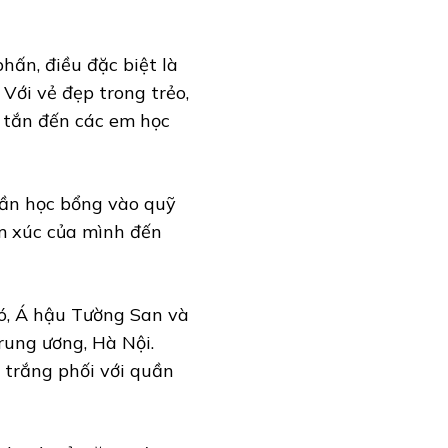
hấn, điều đặc biệt là
 Với vẻ đẹp trong trẻo,
 tắn đến các em học
hần học bổng vào quỹ
ảm xúc của mình đến
ó, Á hậu Tường San và
rung ương, Hà Nội.
 trắng phối với quần