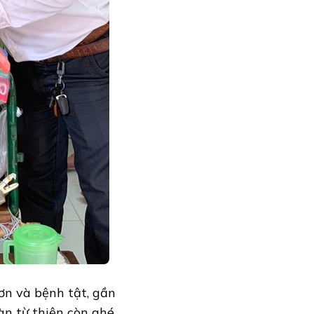
ơn và bệnh tật, gần
àn từ thiện còn ghé