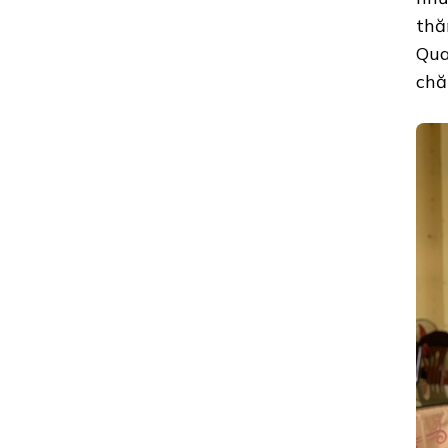
thă
Qua
chă