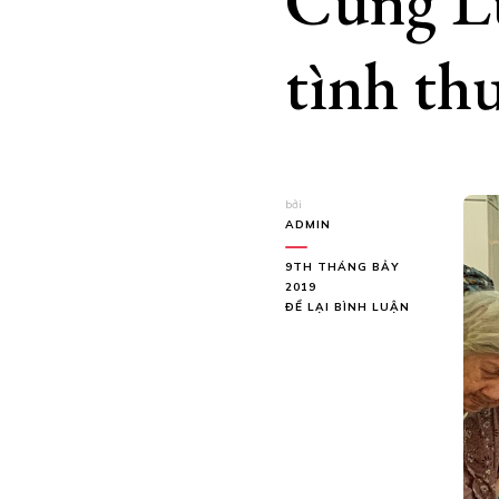
Cùng L
tình th
bởi
ADMIN
9TH THÁNG BẢY
2019
TẠI
ĐỂ LẠI BÌNH LUẬN
CÙNG
LƯU
QUỐC
CƯỜNG
CHIA
SẺ
TÌNH
THƯƠNG
VỚI