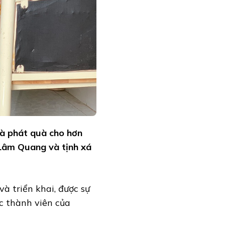
à phát quà cho hơn
 Lâm Quang và tịnh xá
à triển khai, được sự
c thành viên của