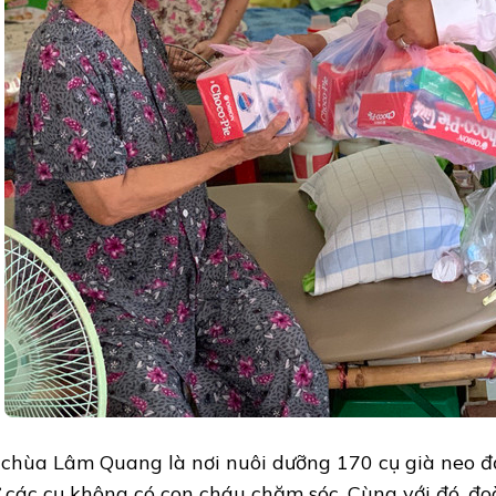
 chùa Lâm Quang là nơi nuôi dưỡng 170 cụ già neo đ
 các cụ không có con cháu chăm sóc. Cùng với đó, đo