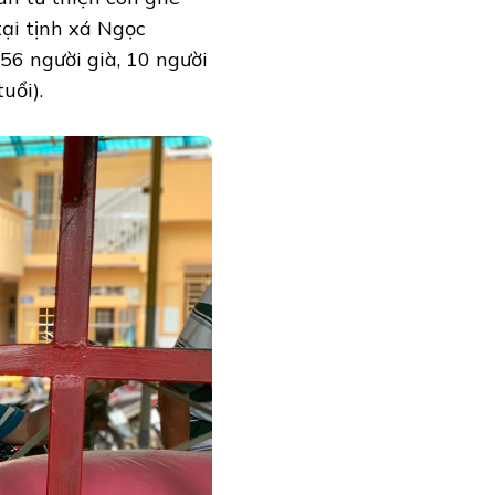
ại tịnh xá Ngọc
56 người già, 10 người
uổi).