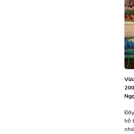
NGƯỜI
NGHÈO
Vừa
200
Ngọ
Đây
hỗ 
nhó