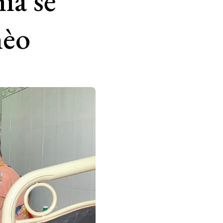
ia sẻ
hèo