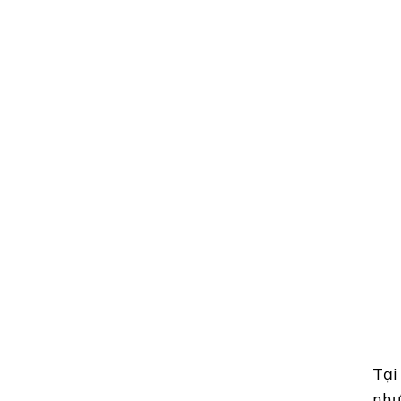
Tại
như