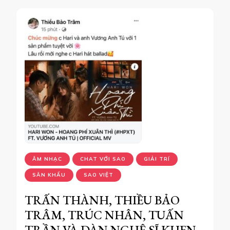
ÂM NHẠC
CHAT VỚI SAO
GIẢI TRÍ
SÂN KHẤU
SAO VIỆT
TRẤN THÀNH, THIỀU BẢO
TRÂM, TRÚC NHÂN, TUẤN
TRẦN VÀ DÀN NGHỆ SĨ KHEN