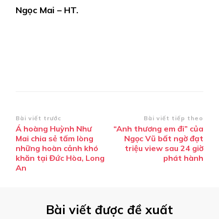
Ngọc Mai – HT.
Điều
Bài viết trước
Bài viết tiếp theo
Á hoàng Huỳnh Như
“Anh thương em đi” của
hướng
Mai chia sẻ tấm lòng
Ngọc Vũ bất ngờ đạt
bài
những hoàn cảnh khó
triệu view sau 24 giờ
khăn tại Đức Hòa, Long
phát hành
viết
An
Bài viết được đề xuất