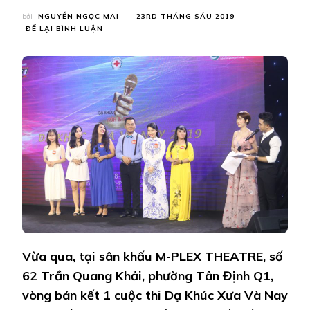
bởi
NGUYỄN NGỌC MAI
23RD THÁNG SÁU 2019
TẠI
ĐỂ LẠI BÌNH LUẬN
“DẠ
KHÚC
XƯA
VÀ
NAY”
MÙA
2
–
NHIỀU
THÍ
SINH
CÓ
CHẤT
GIỌNG
“KHỦNG”
Vừa qua, tại sân khấu M-PLEX THEATRE, số
62 Trần Quang Khải, phường Tân Định Q1,
vòng bán kết 1 cuộc thi Dạ Khúc Xưa Và Nay