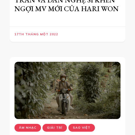
NGỢI MV MỚI CỦA HARI WON
17TH THÁNG MỘT 2022
ÂM NHẠC
GIẢI TRÍ
SAO VIỆT