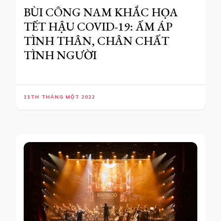
BÙI CÔNG NAM KHẮC HỌA
TẾT HẬU COVID-19: ẤM ÁP
TÌNH THÂN, CHÂN CHẤT
TÌNH NGƯỜI
11TH THÁNG MỘT 2022