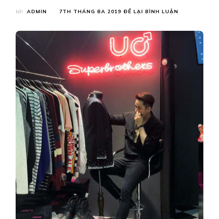
TẠI
bởi
ADMIN
7TH THÁNG BA 2019
ĐỂ LẠI BÌNH LUẬN
XUẤT
HIỆN
CỬA
HÀNG
THỜI
TRANG
MANG
PHONG
CÁCH
SUPERBROTH