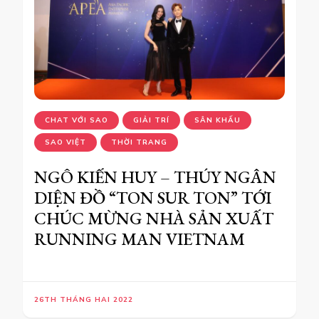
CHAT VỚI SAO
GIẢI TRÍ
SÂN KHẤU
SAO VIỆT
THỜI TRANG
NGÔ KIẾN HUY – THÚY NGÂN
DIỆN ĐỒ “TON SUR TON” TỚI
CHÚC MỪNG NHÀ SẢN XUẤT
RUNNING MAN VIETNAM
26TH THÁNG HAI 2022