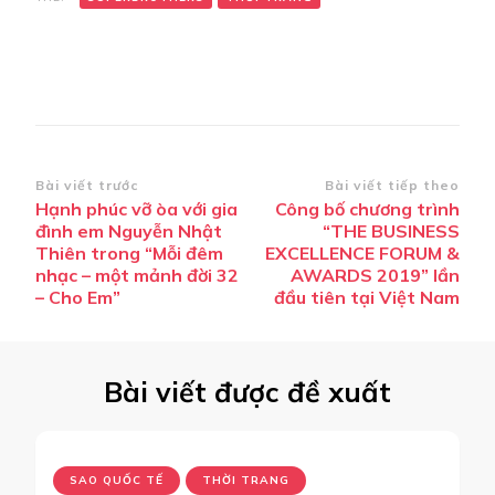
Điều
Bài viết trước
Bài viết tiếp theo
Hạnh phúc vỡ òa với gia
Công bố chương trình
hướng
đình em Nguyễn Nhật
“THE BUSINESS
bài
Thiên trong “Mỗi đêm
EXCELLENCE FORUM &
nhạc – một mảnh đời 32
AWARDS 2019” lần
viết
– Cho Em”
đầu tiên tại Việt Nam
Bài viết được đề xuất
SAO QUỐC TẾ
THỜI TRANG