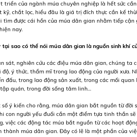
t triển của ngành múa chuyên nghiệp là hết sức cần
t kỹ, chắt lọc, hiểu đâu là giá trị đích thực cần kế th
i tìm được cái hồn của múa dân gian nhằm tiếp cận g
 hiện nay.
 tại sao có thể nói múa dân gian là nguồn sinh khí 
n sát, nghiên cứu các điệu múa dân gian, chúng ta c
i độ, ý thức, thẩm mĩ trong lao động của người xưa. 
ến đấu, trong lao động sản xuất, trong các mối quan 
 tập quán, trong đời sống tâm linh…
 số ý kiến cho rằng, múa dân gian bắt nguồn từ đời s
khi con người yếu đuối cần một điểm tựa tinh thần sẽ
g, việc các động tác múa bắt nguồn từ các hoạt độ
h thành múa dân gian. Đây có lẽ là một phần của việ