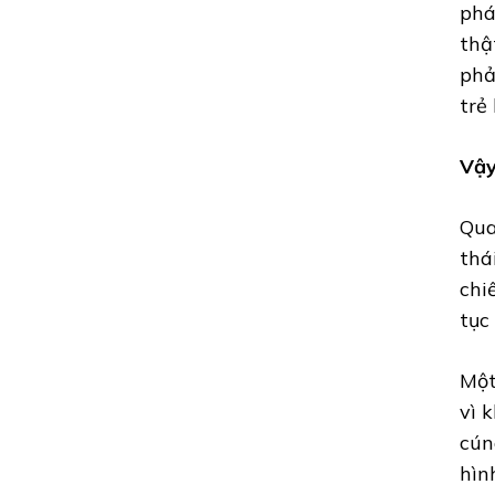
TỘC
phá
thậ
phả
trẻ
Vậy
Qua
thá
chi
tục
Một
vì 
cún
hìn