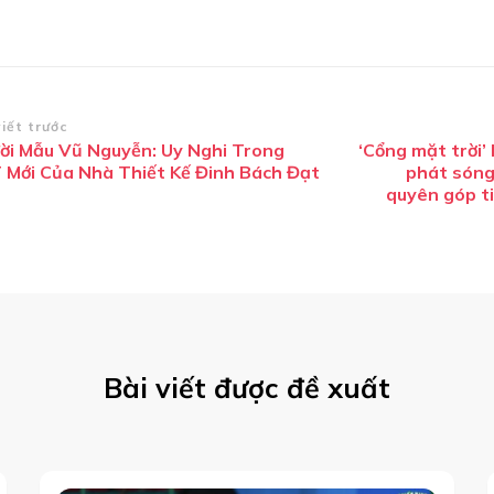
ều
viết trước
ời Mẫu Vũ Nguyễn: Uy Nghi Trong
‘Cổng mặt trời’
ướng
 Mới Của Nhà Thiết Kế Đinh Bách Đạt
phát sóng,
i
quyên góp t
ết
Bài viết được đề xuất