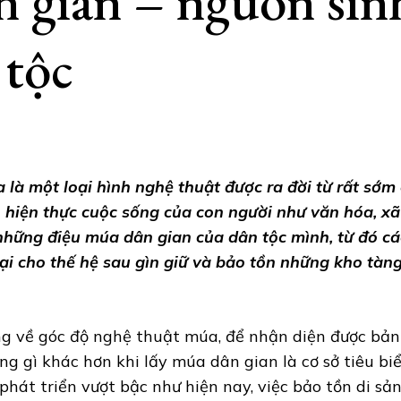
 gian – nguồn sin
 tộc
 là một loại hình nghệ thuật được ra đời từ rất sớm 
 hiện thực cuộc sống của con người như văn hóa, xã 
những điệu múa dân gian của dân tộc mình, từ đó c
lại cho thế hệ sau gìn giữ và bảo tồn những kho tà
g về góc độ nghệ thuật múa, để nhận diện được bản 
ng gì khác hơn khi lấy múa dân gian là cơ sở tiêu bi
 phát triển vượt bậc như hiện nay, việc bảo tồn di s