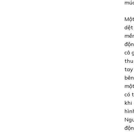
múa
Một
dệt
mềm
độn
cô 
thu
tay
bên
một
có 
khi
hìn
Ngu
độn