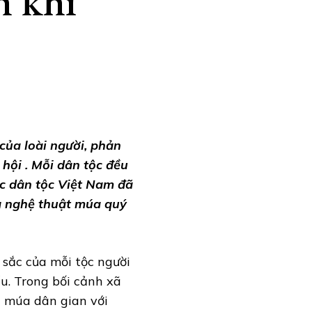
h khí
của loài người, phản
hội . Mỗi dân tộc đều
ác dân tộc Việt Nam đã
ng nghệ thuật múa quý
sắc của mỗi tộc người
ểu. Trong bối cảnh xã
ản múa dân gian với