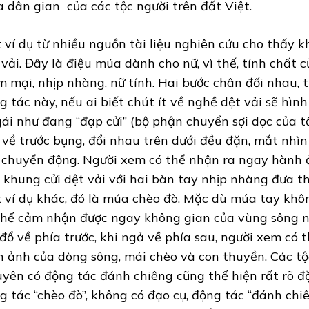
 dân gian của các tộc người trên đất Việt.
 ví dụ từ nhiều nguồn tài liệu nghiên cứu cho thấy 
 vải. Đây là điệu múa dành cho nữ, vì thế, tính chất 
 mại, nhịp nhàng, nữ tính. Hai bước chân đối nhau, t
g tác này, nếu ai biết chút ít về nghề dệt vải sẽ hìn
gái như đang “đạp cửi” (bộ phận chuyển sợi dọc của tấ
 về trước bụng, đổi nhau trên dưới đều đặn, mắt nhìn
 chuyển động. Người xem có thể nhận ra ngay hành 
 khung cửi dệt vải với hai bàn tay nhịp nhàng đưa th
 ví dụ khác, đó là múa chèo đò. Mặc dù múa tay khô
thể cảm nhận được ngay không gian của vùng sông n
 đổ về phía trước, khi ngả về phía sau, người xem có
h ảnh của dòng sông, mái chèo và con thuyền. Các tộ
yên có động tác đánh chiêng cũng thể hiện rất rõ đ
g tác “chèo đò”, không có đạo cụ, động tác “đánh chi