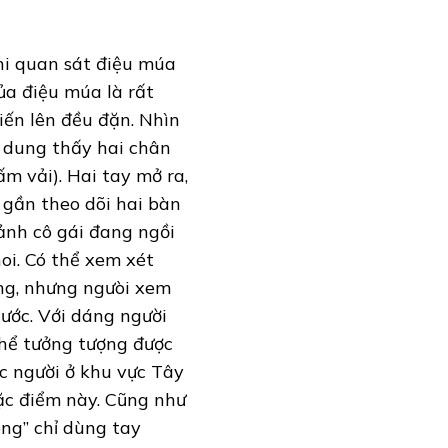
khi quan sát điệu múa
của điệu múa là rất
iến lên đều đặn. Nhìn
h dung thấy hai chân
m vải). Hai tay mở ra,
 gần theo dõi hai bàn
ảnh cô gái đang ngồi
oi. Có thể xem xét
ng, nhưng ngưòi xem
ước. Với dáng người
 thể tưởng tượng được
c người ở khu vực Tây
ặc điểm này. Cũng như
êng” chỉ dùng tay