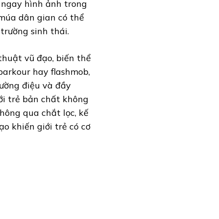
 ngay hình ảnh trong
 múa dân gian có thể
 trường sinh thái.
thuật vũ đạo, biến thể
parkour hay flashmob,
ường điệu và đầy
iới trẻ bản chất không
thông qua chắt lọc, kế
o khiến giới trẻ có cơ