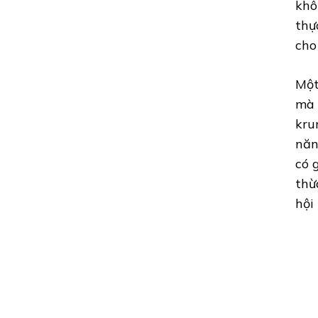
khô
thự
cho
Một
mà 
kru
năn
có 
thừ
hội