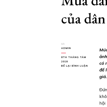
Múa dân
của dân
bởi
ADMIN
Múa
ảnh
8TH THÁNG TÁM
2018
có 
TẠI
ĐỂ LẠI BÌNH LUẬN
để 
MÚA
DÂN
giá.
GIAN
–
NGUỒN
Đứn
SINH
khô
KHÍ
CỦA
hội
DÂN