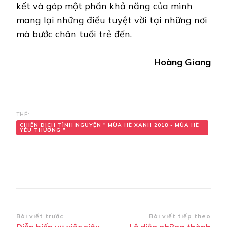
kết và góp một phần khả năng của mình
mang lại những điều tuyệt vời tại những nơi
mà bước chân tuổi trẻ đến.
Hoàng Giang
THẺ:
CHIẾN DỊCH TÌNH NGUYỆN " MÙA HÈ XANH 2018 - MÙA HÈ
YÊU THƯƠNG "
Điều
Bài viết trước
Bài viết tiếp theo
Diễn biến vụ việc siêu
Lộ diện những thành