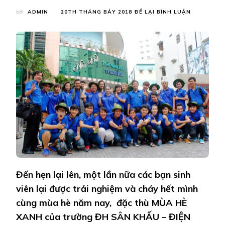
TẠI
bởi
ADMIN
20TH THÁNG BẢY 2018
ĐỂ LẠI BÌNH LUẬN
CHIẾN
DỊCH
TÌNH
NGUYỆN
SKĐA
”
MÙA
HÈ
XANH
2018
–
MÙA
HÈ
YÊU
THƯƠNG
“
Đến hẹn lại lên, một lần nữa các bạn sinh
viên lại được trải nghiệm và cháy hết mình
cùng mùa hè năm nay, đặc thù MÙA HÈ
XANH của trường ĐH SÂN KHẤU – ĐIỆN