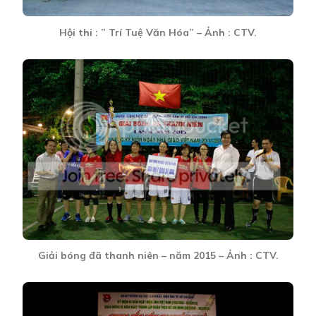
Hội thi : ” Trí Tuệ Văn Hóa” – Ảnh : CTV.
Giải bóng đã thanh niên – năm 2015 – Ảnh : CTV.