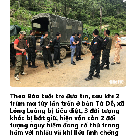
CUỘC
VÂY
BẮT
2
ĐỐI
TƯỢNG
CỐ
THỦ
TRONG
HẦM
Theo Báo tuổi trẻ đưa tin, sau khi 2
trùm ma túy lẩn trốn ở bản Tà Dê, xã
Lóng Luông bị tiêu diệt, 3 đối tượng
khác bị bắt giữ, hiện vẫn còn 2 đối
tượng nguy hiểm đang cố thủ trong
hầm với nhiều vũ khí liều lĩnh chống