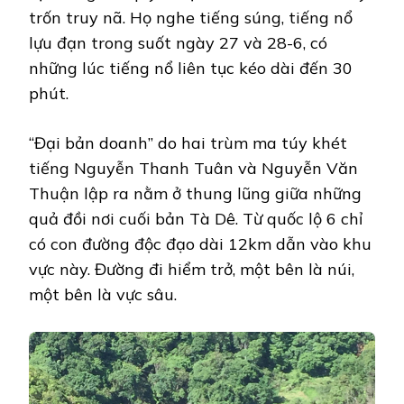
trốn truy nã. Họ nghe tiếng súng, tiếng nổ
lựu đạn trong suốt ngày 27 và 28-6, có
những lúc tiếng nổ liên tục kéo dài đến 30
phút.
“Đại bản doanh” do hai trùm ma túy khét
tiếng Nguyễn Thanh Tuân và Nguyễn Văn
Thuận lập ra nằm ở thung lũng giữa những
quả đồi nơi cuối bản Tà Dê. Từ quốc lộ 6 chỉ
có con đường độc đạo dài 12km dẫn vào khu
vực này. Đường đi hiểm trở, một bên là núi,
một bên là vực sâu.