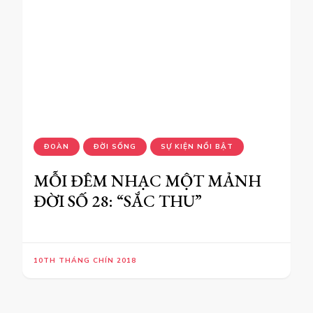
ĐOÀN
ĐỜI SỐNG
SỰ KIỆN NỔI BẬT
MỖI ĐÊM NHẠC MỘT MẢNH
ĐỜI SỐ 28: “SẮC THU”
10TH THÁNG CHÍN 2018