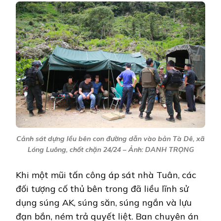
Cảnh sát dựng lều bên con đường dẫn vào bản Tà Dê, xã
Lóng Luông, chốt chặn 24/24 – Ảnh: DANH TRỌNG
Khi một mũi tấn công áp sát nhà Tuân, các
đối tượng cố thủ bên trong đã liều lĩnh sử
dụng súng AK, súng săn, súng ngắn và lựu
đạn bắn, ném trả quyết liệt. Ban chuyên án