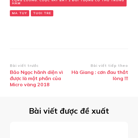
LÓNG LUÔNG: CUỘC VÂY BẮT 2 ĐỐI TƯỢNG CỐ THỦ TRONG
HẦM
MA TUY
TUOI TRE
Điều
Bài viết trước
Bài viết tiếp theo
Bảo Ngọc hãnh diện vì
Hà Giang : cơn đau thắt
hướng
được là một phần của
lòng !!!
bài
Micro vàng 2018
viết
Bài viết được đề xuất