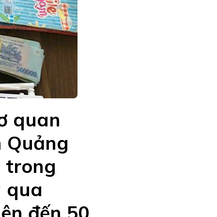
cơ quan
an Quảng
 trong
á qua
lên đến 50