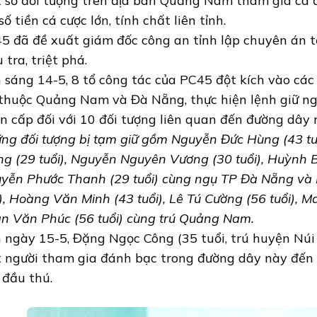
 số đối tượng trên địa bàn Quảng Nam tham gia cá
số tiền cá cược lớn, tính chất liên tỉnh.
5 đã đề xuất giám đốc công an tỉnh lập chuyên án t
 tra, triệt phá.
 sáng 14-5, 8 tổ công tác của PC45 đột kích vào các 
thuộc Quảng Nam và Đà Nẵng, thực hiện lệnh giữ ng
n cấp đối với 10 đối tượng liên quan đến đường dây 
ng đối tượng bị tạm giữ gồm Nguyễn Đức Hùng (43 tu
ng (29 tuổi), Nguyễn Nguyên Vương (30 tuổi), Huỳnh B
yễn Phước Thanh (29 tuổi) cùng ngụ TP Đà Nẵng và
i), Hoàng Văn Minh (43 tuổi), Lê Tú Cường (56 tuổi), Ma
n Văn Phúc (56 tuổi) cùng trú Quảng Nam.
 ngày 15-5, Đặng Ngọc Công (35 tuổi, trú huyện Nú
 người tham gia đánh bạc trong đường dây này đến
 đầu thú.