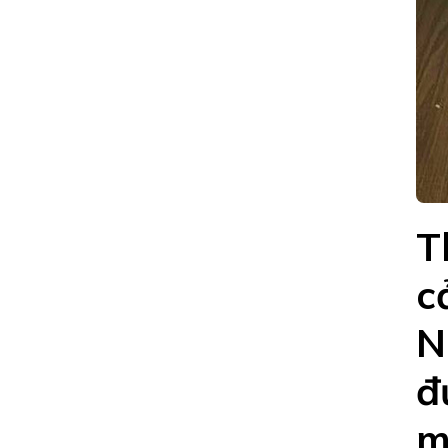
TỈ
QUA
MẠNG
Ở
QUẢNG
NAM
T
c
N
đ
m