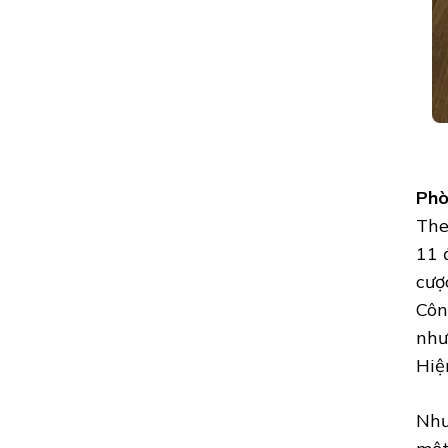
Phò
The
11 
cượ
Côn
như
Hiệ
Nh