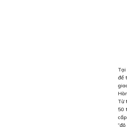
Tại
để 
gia
Hàn
Từ 
50 
cấp
“đô