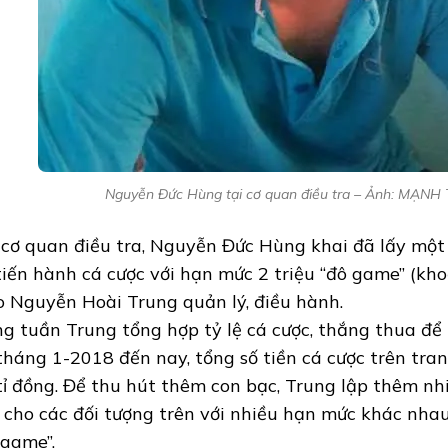
Nguyễn Đức Hùng tại cơ quan điều tra – Ảnh: MẠN
 cơ quan điều tra, Nguyễn Đức Hùng khai đã lấy mộ
tiến hành cá cược với hạn mức 2 triệu “đô game” (kho
o Nguyễn Hoài Trung quản lý, điều hành.
g tuần Trung tổng hợp tỷ lệ cá cược, thắng thua để 
tháng 1-2018 đến nay, tổng số tiền cá cược trên tr
tỉ đồng. Để thu hút thêm con bạc, Trung lập thêm nh
 cho các đối tượng trên với nhiều hạn mức khác nha
 game”.