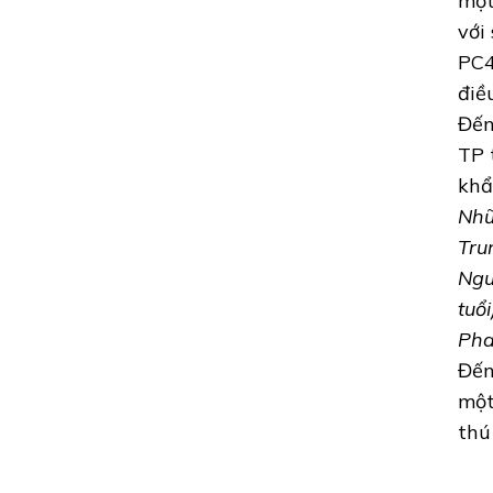
một
với 
PC4
điều
Đến
TP 
khẩ
Nhữ
Tru
Ngu
tuổ
Pha
Đến
một
thú