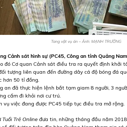
Tang vật vụ án – Ảnh: MẠNH TRƯỜNG
ng Cảnh sát hình sự (PC45, Công an tỉnh Quảng Nam)
o đó Cơ quan Cảnh sát điều tra ra quyết định khởi tố 
đối tượng liên quan đến đường dây cá độ bóng đá qu
c hơn 50 tỉ đồng.
g an đã thực hiện lệnh bắt tạm giam 8 người, 3 ngườ
ng cấm đi khỏi nơi cư trú.
n vụ việc đang được PC45 tiếp tục điều tra mở rộng.
ư
Tuổi Trẻ Online
đưa tin, những tháng đầu năm 2018, 