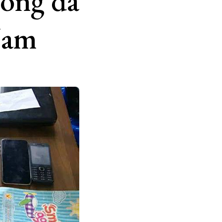
bóng đá
Nam