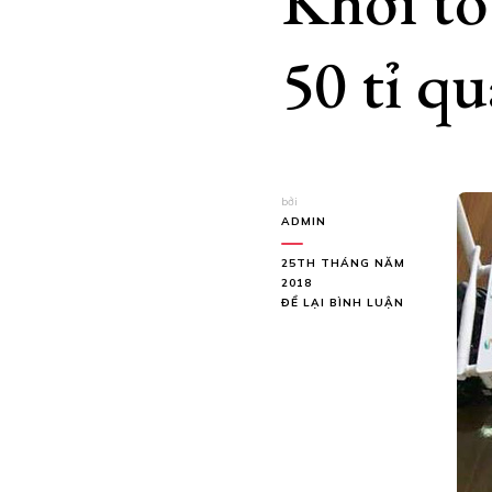
Khởi tố
50 tỉ 
bởi
ADMIN
25TH THÁNG NĂM
2018
TẠI
ĐỂ LẠI BÌNH LUẬN
KHỞI
TỐ
ĐƯỜNG
DÂY
CÁ
ĐỘ
BÓNG
ĐÁ
50