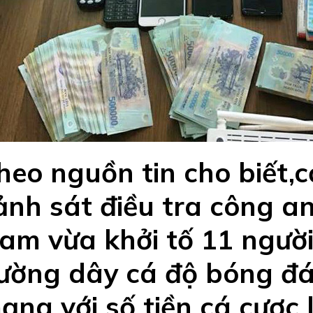
heo nguồn tin cho biết,
ảnh sát điều tra công 
am vừa khởi tố 11 người
ường dây cá độ bóng đ
ạng với số tiền cá cược 