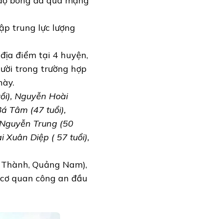
 độ bóng đá qua mạng
ập trung lực lượng
địa điểm tại 4 huyện,
ười trong trường hợp
này.
ổi), Nguyễn Hoài
á Tâm (47 tuổi),
 Nguyễn Trung (50
i Xuân Diệp ( 57 tuổi),
i Thành, Quảng Nam),
 cơ quan công an đầu