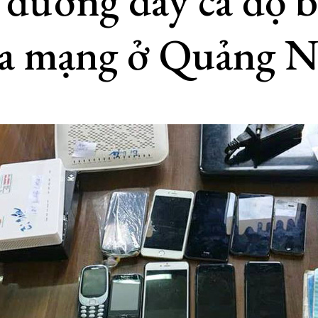
 đường dây cá độ 
qua mạng ở Quảng 